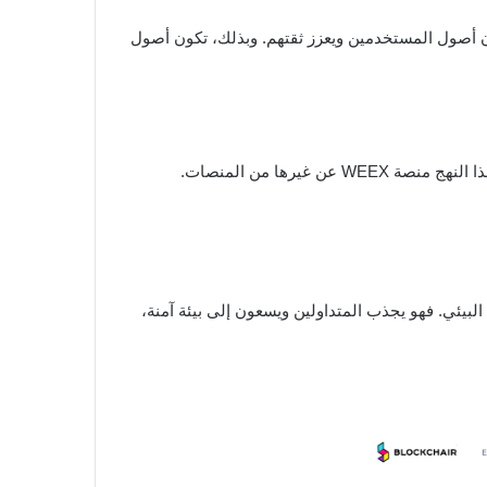
ان أصول المستخدمين ويعزز ثقتهم. وبذلك، تكون أصول
رها من المنصات.
من خلال تخفيف المخاطر التي قد يتعرض لها المتداولون، يساهم صندوق الحماية في الاستدامة طويلة الأجل لنظام WEEX البيئي. فهو يجذب المتداولين ويسعون إلى بيئة آمنة،