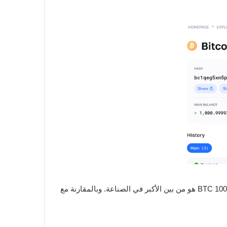
في حين تقدم العديد من منصات تداول العملات الرقمية بعض أشكال التأمين أو آليات الحماية، فإن صندوق حماية WEEX بقيمة 1000 BTC هو من بين الأكبر في الصناعة. وبالمقارنة مع