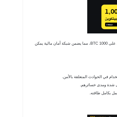
صندوق حماية أصول WEEX هو مبادرة أمنية تم تصميمها لحماية أصول المستخدمين من المخاطر غير المتوقعة، يحتوي الصندوق على 1000 BTC، مما يضمن شبكة أمان مالية يمكن
لى شدة ومدى خسائرهم.