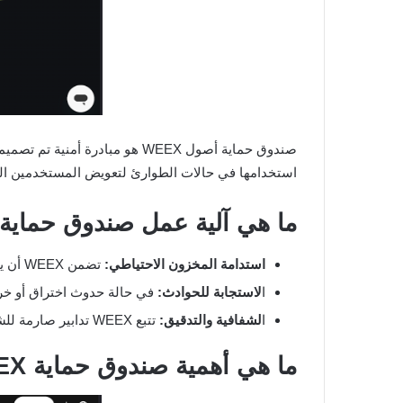
استخدامها في حالات الطوارئ لتعويض المستخدمين المتضررين. مما يع
ما هي آلية عمل صندوق حماية WEEX؟
استدامة المخزون الاحتياطي:
تضمن WEEX أن يحتفظ الصندوق باحتياطي قدره 1000 BTC في جميع الأوقات، متاحًا للاستخدام في الحوادث المتعلقة بالأمن.
ا
لاستجابة للحوادث:
في حالة حدوث اختراق أو خر
ا
لشفافية والتدقيق:
تتبع WEEX تدابير صارمة للشفافية، وتوفر تحديثات دورية حول حالة الصندوق وتضمن استمراره في العمل بكامل طاقته.
ما هي أهمية صندوق حماية WEEX؟