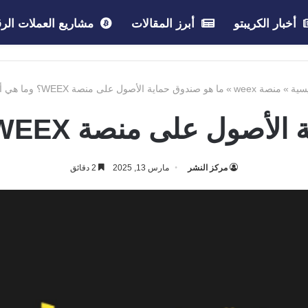
أخبار الكريبتو
أبرز المقالات
مشاريع العملات الرق
سية
»
منصة weex
»
ما هو صندوق حماية الأصول على منصة WEEX؟ وما هي أهميته؟
لى منصة WEEX؟ وما هي أهميته؟
مركز النشر
مارس 13, 2025
2 دقائق