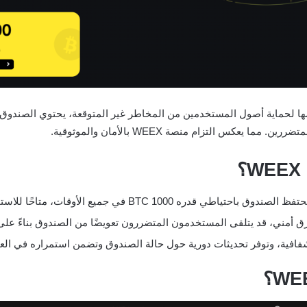
كس التزام منصة WEEX بالأمان والموثوقية.
ق أمني، قد يتلقى المستخدمون المتضررون تعويضًا من الصندوق بناءً ع