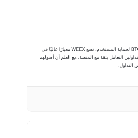
يلعب صندوق حماية WEEX دورًا حاسمًا في حماية أصول المستخدمين وتعزيز الثقة وضمان استقرار المنصة. مع تخصيص 1000 BTC لحماية المستخدم، تضع WEEX معيارًا عاليًا في
يل الأجل. مع استمرار WEEX في التوسع والابتكار، يمكن للمتداولين التعامل بثقة مع المنصة، مع العلم أن أصولهم