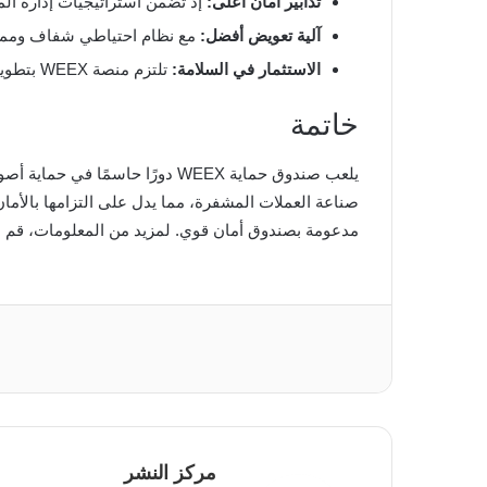
تدابير أمان أعلى:
إذ تضمن استراتيجيات إدارة ال
آلية تعويض أفضل:
مع نظام احتياطي شفاف وممول
الاستثمار في السلامة:
تلتزم منصة WEEX بتطوير إطارها الأمني ​​للبقاء في طليعة التهديدات الناشئة.
خاتمة
مدعومة بصندوق أمان قوي. لمزيد من المعلومات، قم بزيارة موقع WEEX الرسمي وابق على اطلاع دائم بالمبادرات
مركز النشر