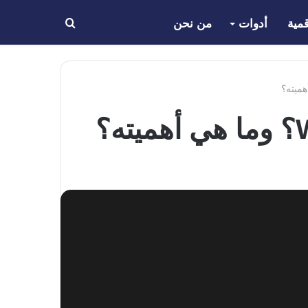
مية
أدوات
من نحن
بحث
عن