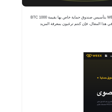
يعرف سوق العملات الرقمية بتقلبه ومخاطره الأمنية، مما يجعل حماية الأصول عاملاً مهماً لأيّ منصة تداول. لذا، قامت منصة WEEX بتأسيس صندوق حماية خاص بها بقيمة 1000 BTC
هذا المقال، فإن كنتم ترغبون بمعرفة المزيد