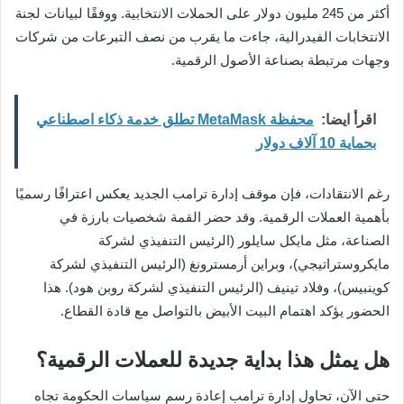
أكثر من 245 مليون دولار على الحملات الانتخابية. ووفقًا لبيانات لجنة
الانتخابات الفيدرالية، جاءت ما يقرب من نصف التبرعات من شركات
وجهات مرتبطة بصناعة الأصول الرقمية.
اقرأ ايضا:
محفظة MetaMask تطلق خدمة ذكاء اصطناعي
بحماية 10 آلاف دولار
رغم الانتقادات، فإن موقف إدارة ترامب الجديد يعكس اعترافًا رسميًا
بأهمية العملات الرقمية. وقد حضر القمة شخصيات بارزة في
الصناعة، مثل مايكل سايلور (الرئيس التنفيذي لشركة
مايكروستراتيجي)، وبراين أرمسترونغ (الرئيس التنفيذي لشركة
كوينبيس)، وفلاد تينيف (الرئيس التنفيذي لشركة روبن هود). هذا
الحضور يؤكد اهتمام البيت الأبيض بالتواصل مع قادة القطاع.
هل يمثل هذا بداية جديدة للعملات الرقمية؟
حتى الآن، تحاول إدارة ترامب إعادة رسم سياسات الحكومة تجاه