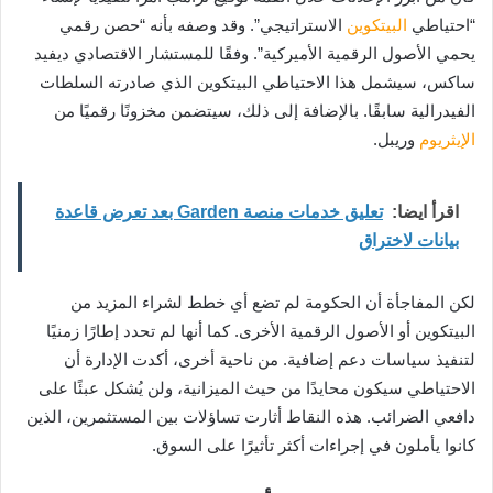
“احتياطي
البيتكوين
الاستراتيجي”. وقد وصفه بأنه “حصن رقمي
يحمي الأصول الرقمية الأميركية”. وفقًا للمستشار الاقتصادي ديفيد
ساكس، سيشمل هذا الاحتياطي البيتكوين الذي صادرته السلطات
الفيدرالية سابقًا. بالإضافة إلى ذلك، سيتضمن مخزونًا رقميًا من
الإيثريوم
وريبل.
اقرأ ايضا:
تعليق خدمات منصة Garden بعد تعرض قاعدة
بيانات لاختراق
لكن المفاجأة أن الحكومة لم تضع أي خطط لشراء المزيد من
البيتكوين أو الأصول الرقمية الأخرى. كما أنها لم تحدد إطارًا زمنيًا
لتنفيذ سياسات دعم إضافية. من ناحية أخرى، أكدت الإدارة أن
الاحتياطي سيكون محايدًا من حيث الميزانية، ولن يُشكل عبئًا على
دافعي الضرائب. هذه النقاط أثارت تساؤلات بين المستثمرين، الذين
كانوا يأملون في إجراءات أكثر تأثيرًا على السوق.