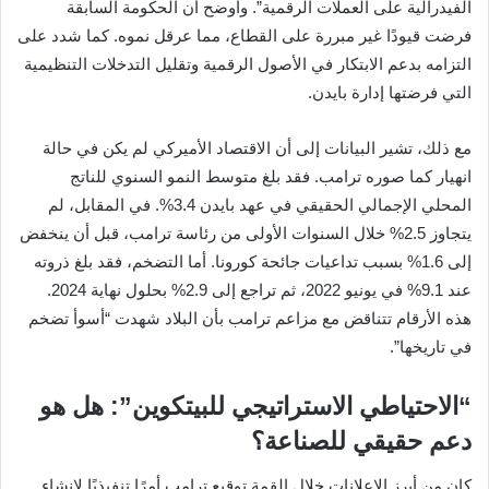
الفيدرالية على العملات الرقمية”. وأوضح أن الحكومة السابقة
فرضت قيودًا غير مبررة على القطاع، مما عرقل نموه. كما شدد على
التزامه بدعم الابتكار في الأصول الرقمية وتقليل التدخلات التنظيمية
التي فرضتها إدارة بايدن.
مع ذلك، تشير البيانات إلى أن الاقتصاد الأميركي لم يكن في حالة
انهيار كما صوره ترامب. فقد بلغ متوسط النمو السنوي للناتج
المحلي الإجمالي الحقيقي في عهد بايدن 3.4%. في المقابل، لم
يتجاوز 2.5% خلال السنوات الأولى من رئاسة ترامب، قبل أن ينخفض
إلى 1.6% بسبب تداعيات جائحة كورونا. أما التضخم، فقد بلغ ذروته
عند 9.1% في يونيو 2022، ثم تراجع إلى 2.9% بحلول نهاية 2024.
هذه الأرقام تتناقض مع مزاعم ترامب بأن البلاد شهدت “أسوأ تضخم
في تاريخها”.
“الاحتياطي الاستراتيجي للبيتكوين”: هل هو
دعم حقيقي للصناعة؟
كان من أبرز الإعلانات خلال القمة توقيع ترامب أمرًا تنفيذيًا لإنشاء