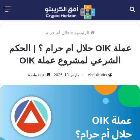
بحث
الق
عن
الرئيسية
»
حلال أم حرام
عملة OIK حلال ام حرام ؟ | الحكم
الشرعي لمشروع عملة OIK
Abdulkader
مارس 13, 2025
دقيقة واحدة