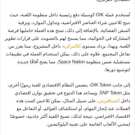
تُستخدم عملة OIK كوسيلة دفع رئيسية داخل منظومة اللعبة، حيث
تتيح للاعبين شراء العناصر الافتراضية، وتداول الموارد، وترقية
السفن الفضائية. بالإضافة إلى ذلك، تمنح هذه العملة حامليها فرصة
المشاركة في الحوكمة، مما يسمح لهم بالتصويت على قرارات تطوير
اللعبة. وبهذا، يزداد مستوى
اللامركزية
داخل المشروع، مما يعزز من
تفاعل المجتمع. علاوة على ذلك، يمكن استخدام العملة في تطبيقات
مستقبلية ضمن منظومة Space Nation، مما يفتح آفاقًا جديدة
لتوسيع دورها.
إلى جانب OIK Token، يتضمن النظام الاقتصادي للعبة رموزًا أخرى،
مثل SNP Token. ويساعد هذا التنوع في تحقيق توازن اقتصادي
داخل
الميتافيرس
. على سبيل المثال، يمكن للاعبين كسب هذه
العملات عند إنجاز المهام، أو استكشاف العوالم، أو التفاعل مع
الاقتصاد الافتراضي. نتيجة لذلك، تصبح اللعبة أكثر جاذبية، خصوصًا
لمحبي الألعاب القائمة على تقنية البلوكتشين.