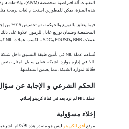
هذه الميزة، يمكن للمطورين استخدام لغات برمجة مثل بايثو
المجتمعية وضمان توزيع عادل للرموز. علاوة على ذلك، يمكن للمستخدمين 
عملات BNB وFDUSD وUSDC لكسب عملات NIL كمكافآت.
فعّالة لموارد الشبكة، مما يضمن استدامتها.
الحكم الشرعي و الإجابة عن سؤال عملة NIL حلال 
عملة NIL لم ترد بعد في قناة كريبتو إسلام.
إخلاء مسؤولية
موقع
أفق الكريبتو
ليس هو مصدر هذه الأحكام الشرعية ولا