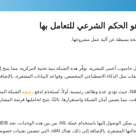
ز الأصلي لشبكة Nillion، التي تُعَدُّ أول حاسوب أعمى للبشرية. توفِّر هذه الشبكة بنية تحتية لام
ت مثل الذكاء الاصطناعي المخصص، وقواعد البيانات المشفرة، بالإضافة
رسوم
الشبكة المت
ة التخزين المؤقت، مما يضمن أمان الشبكة واستقرارها. ثالثًا، تتيح لحامليها فر
عقد. هذا يتيح إجراء العمليات الحسابية عليها وهي في حالتها