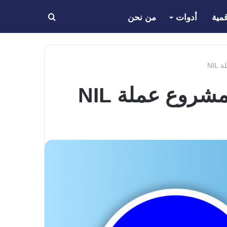
مية
أدوات
من نحن
بحث
عن