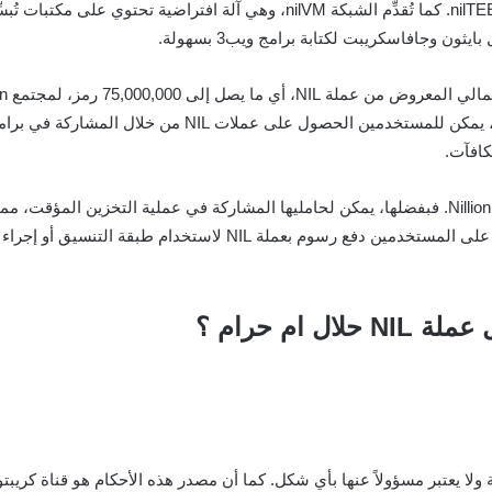
التقنيات آلة افتراضية متخصصة (AIVM)، وnada-AI، وnilTEE. كما تُقدِّم الشبكة 
ن وجافاسكريبت لكتابة برامج ويب3 بسهولة.
الحصول على عملات NIL من خلال المشاركة في برامج مثل
تُساهم عملة NIL في تأمين طبقة التنسيق داخل شبكة Nillion. فبفضلها، يمكن لحامليها المشاركة في ع
NIL في إدارة موارد الشبكة. فعلى سبيل المثال، يتعين على المستخدمين
ام حرام ؟
 يعتبر مسؤولاً عنها بأي شكل. كما أن مصدر هذه الأحكام هو قناة كريبتو إ