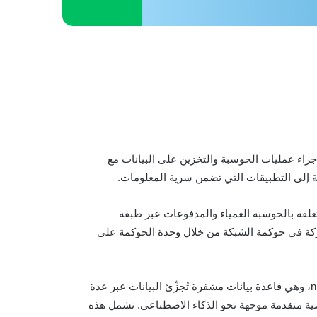
ركزية، مما يتيح إجراء عمليات الحوسبة والتخزين على البيانات مع
 إلى التطبيقات التي تضمن سرية المعلومات.
علقة بالحوسبة العمياء والمدفوعات عبر طبقة
صة المشاركة في حوكمة الشبكة من خلال وحدة الحوكمة على
توفر شبكة Nillion مجموعة من الوحدات والخدمات التي يمكن الوصول إليها باستخدام عملة NIL. من بين هذه الوحدات، نجد nilDB، وهي قاعدة بيانات مشفرة تُجزِّئ البيانات عبر عدة
 المشفرة. بالإضافة إلى ذلك، هناك nilAI، التي تتضمن تقنيات خصوصية متقدمة موجهة نحو الذكاء الاصطناعي. تشمل هذه