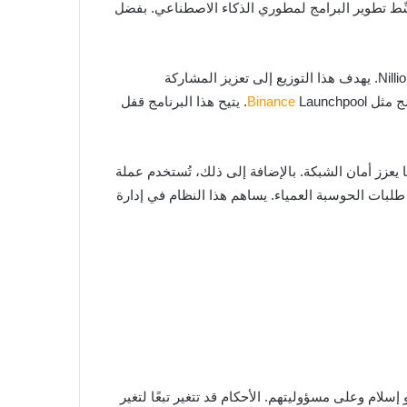
nilVM، وهي آلة افتراضية تحتوي على مكتبات تُبسِّط تطوير البرامج لمطوري الذكاء الاصطناعي. بفضل
فيما يتعلق بالتوزيع والحوكمة، تم تخصيص 7.5% من إجمالي المعروض من عملة NIL، أي ما يصل إلى 75,000,000 رمز، لمجتمع Nillion. يهدف هذا التوزيع إلى تعزيز المشاركة
Binance
Launchpool. يتيح هذا البرنامج قفل
ملية التخزين المؤقت، مما يعزز أمان الشبكة. بالإضافة إلى ذلك، تُستخدم عملة
 دفع رسوم بعملة NIL لاستخدام طبقة التنسيق أو إجراء طلبات الحوسبة العمياء. يساهم هذا النظام في إدارة
سلام وعلى مسؤوليتهم. الأحكام قد تتغير تبعًا لتغير