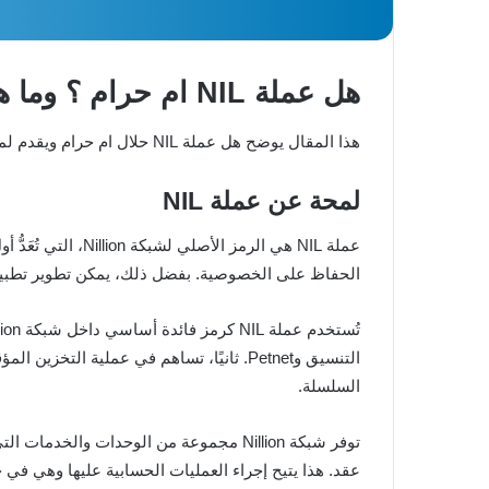
هل عملة NIL ام حرام ؟ وما هو الحكم الشرعي للتعامل بها
هذا المقال يوضح هل عملة NIL حلال ام حرام ويقدم لمحة بسيطة عن آلية عمل مشروعها.
لمحة عن عملة NIL
عملة NIL هي الرم
الحفاظ على الخصوصية. بفضل ذلك، يمكن تطوير تطبيقا
تُستخدم عملة NIL كرمز فائدة أساسي داخل شبكة Nillion، حيث تؤدي عدة وظائف رئيسية. أولاً، تُستَخدَم لدفع
التنسيق وPetnet. ثانيًا، تساهم في عملي
السلسلة.