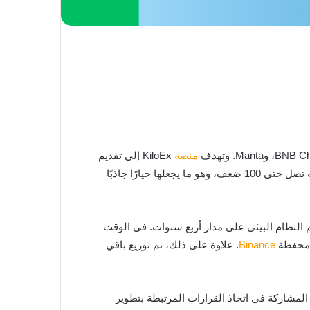
منصة
KiloEx إلى تقديم
، إلى جانب إمكانية استخدام رافعة مالية تصل حتى 100 ضعف، وهو ما يجعلها خيارًا جاذبًا
عملة KILO يبلغ مليار رمز. تم تخصيص 27% من هذا المعروض لدعم النظام البيئي على مدار أربع سنوات. في الوقت
Binance
. علاوة على ذلك، تم توزيع باقي
في الحوكمة، حيث تتيح لحامليها المشاركة في اتخاذ القرارات المرتبطة بتطوير