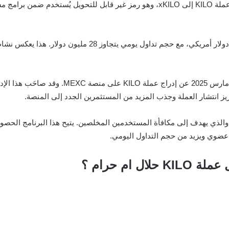
المنصة. بالإضافة إلى ذلك، يمكن للمستخدمين تحويل عملة KILO إلى xKILO، وهو رمز غي
من الناحية السوقية، يبلغ سعر KILO حاليًا نحو 0.1197 دولار أم
وفي إطار توسيع نطاق الحضور، أعلنت KiloEx في 7
ام حرام ؟