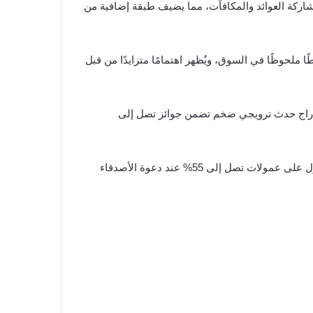
ر قابل للتحويل يُستخدم ضمن برامج مشاركة العوائد والمكافآت، مما يضيف طبقة إضافية من
ريكي، مع حجم تداول يومي يتجاوز 28 مليون دولار. هذا يعكس نشاطًا ملحوظًا في السوق، ويُظهر اهتمامًا متزايدًا من قبل
2 مارس 2025 عن إدراج عملة KILO على منصة MEXC. وقد صاحَب هذا الإدراج حدث ترويجي ضخم تضمن جوائز تصل إلى
من جهة أخرى، أطلقت المنصة مؤخرًا برنامج الشركاء، والذي يهدف إلى مكافأة المستخدمين المخلصين. يتيح هذا البرنامج الحصول على عمولات تصل إلى 55% عند دعوة الأصدقاء