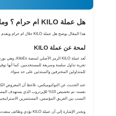
هل عملة KILO ام حرام ؟ وما هو الحكم الشرعي للتعامل بها
هذا المقال يوضح هل عملة KILO حلال ام حرام ويقدم لمحة بسيطة عن آلية عمل مشروعها.
لمحة عن عملة KILO
تُعد عملة KILO الرمز الأصلي لمنصة KiloEx، وهي بورصة لامركزية متخصصة في تداول العقود الدائمة على شبكات BNB Chain، opBNB، وManta. وتهدف
تجربة تداول سلسة وسريعة للمستخدمين. كما أنها توف
للمتداولين المحترفين والمبتدئين على حد سواء.
نفسه، تم تخصيص 10% للإيردروب الذي يستهدف المستخدمين المخلصين، بينما خصصت نسبة 5% للبيع العام الحصري من خلال محفظة
النسب بين الفريق المؤسس، المستثمرين الاستراتيجيي