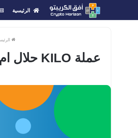
الرئيسية
الرئيس
عملة KILO حلال ام حرام ؟ | الحكم الشرعي لمشروع عملة KILO