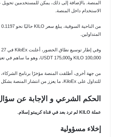
الاستخدام داخل المنصة.
المتداولين.
100,000 KILO و175,000 USDT، وهو ما ساهم في تعزيز انتشار العملة وجذب المزيد من المستثمرين الجدد إلى المنصة.
للتداول على KiloEx، ما يعزز من انتشار المنصة بشكل عضوي ويزيد من حجم التداول اليومي.
الحكم الشرعي و الإجابة عن سؤال عملة KILO حلال 
عملة KILO لم ترد بعد في قناة كريبتو إسلام.
إخلاء مسؤولية