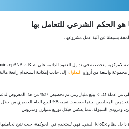
ر مجموعة واسعة من أزواج
التداول
عند الحديث عن التوكنوميكس، نلاحظ أن المعروض الكلي من 
ن، ومزودي السيولة، مما يعكس هيكل توزيع متوازن ومدروس.
وتجدر الإشارة إلى أن عملة KILO تؤدي وظائف متعددة داخل نظام KiloEx البيئي. فهي تُستخدم 