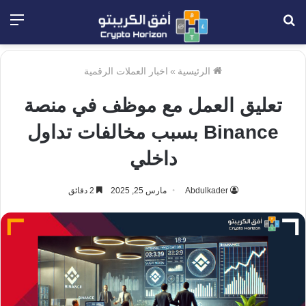
بحث
الق
عن
الرئيسية
»
اخبار العملات الرقمية
تعليق العمل مع موظف في منصة
Binance بسبب مخالفات تداول
داخلي
Abdulkader
مارس 25, 2025
2 دقائق