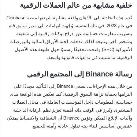
خلفية مشابهة من عالم العملات الرقمية
تُعيد هذه الحادثة إلى الأذهان واقعة مشابهة شهدتها منصة Coinbase
في عام 2023. في تلك القضية، وُجّهت اتهامات إلى مدير سابق قام
بتسريب معلومات حساسة عن إدراج توكنات رقمية إلى شقيقه
وشخص آخر. ونتيجة لذلك، تدخلت لجنة الأوراق المالية والبورصات
الأميركية (SEC) وفتحت تحقيقًا رسميًا حول طبيعة هذه الأصول
الرقمية، ما تسبب في تداعيات قانونية واسعة.
رسالة Binance إلى المجتمع الرقمي
من خلال هذه الإجراءات، تسعى Binance إلى التأكيد مجددًا على
التزامها بحماية نزاهة السوق الرقمية. كما تعكس هذه الواقعة مدى
حساسية المعلومات داخل المؤسسات العاملة في مجال العملات
المشفرة، وتُبرز في الوقت ذاته أهمية تعزيز نظم الرقابة الداخلية
وآليات الإبلاغ المبكر. وتؤمن Binance أن الشفافية والانضباط يمثلان
عنصرين أساسيين لبناء بيئة تداول عادلة وآمنة للجميع.