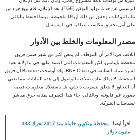
كبيرة من توكنات تابعة لمشروع رقمي، وكان ذلك قبل الإعلان
الرسمي عن حدث توليد التوكن (TGE). بعد الإعلان، قام ببيع جزء من
تلك التوكنات، وحقق من ذلك أرباحًا ملحوظة، بينما احتفظ بالباقي
على أمل تحقيق مكاسب إضافية في المستقبل.
مصدر المعلومات والخلط بين الأدوار
اللافت في الأمر أن الموظف لم يمضِ أكثر من شهر ضمن فريق
محفظة باينانس، لكن المعلومات التي اعتمد عليها في تداولاته تعود
لفترة عمله السابقة في BNB Chain. وقد أوضحت Binance أن فريق
المحفظة لا يملك عادة صلاحية الوصول إلى هذه البيانات، مما يعني
أن التجاوز لا يتعلق بتسريب داخلي، بل باستغلال معلومات قديمة
بصورة غير قانونية. وبالتالي، جاء هذا التصرف بمثابة خرق مباشر
لسياسات الشركة.
اقرأ ايضا:
محفظة بيتكوين خاملة منذ 2017 تحرك 383
مليون دولار