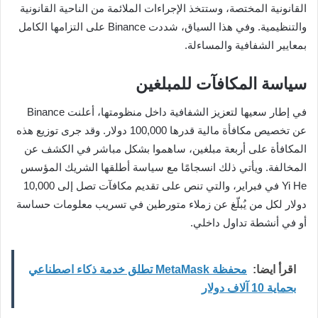
القانونية المختصة، وستتخذ الإجراءات الملائمة من الناحية القانونية
والتنظيمية. وفي هذا السياق، شددت Binance على التزامها الكامل
بمعايير الشفافية والمساءلة.
سياسة المكافآت للمبلغين
في إطار سعيها لتعزيز الشفافية داخل منظومتها، أعلنت Binance
عن تخصيص مكافأة مالية قدرها 100,000 دولار. وقد جرى توزيع هذه
المكافأة على أربعة مبلغين، ساهموا بشكل مباشر في الكشف عن
المخالفة. ويأتي ذلك انسجامًا مع سياسة أطلقها الشريك المؤسس
Yi He في فبراير، والتي تنص على تقديم مكافآت تصل إلى 10,000
دولار لكل من يُبلّغ عن زملاء متورطين في تسريب معلومات حساسة
أو في أنشطة تداول داخلي.
اقرأ ايضا:
محفظة MetaMask تطلق خدمة ذكاء اصطناعي
بحماية 10 آلاف دولار