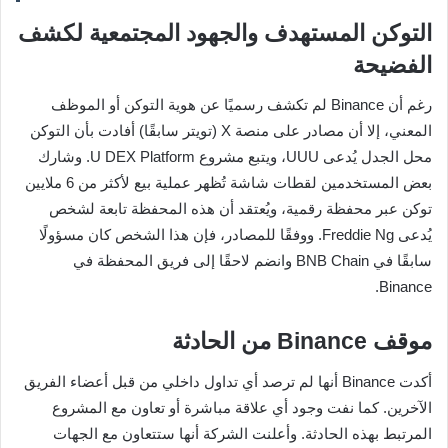
التوكن المستهدف والجهود المجتمعية لكشف
الفضيحة
رغم أن Binance لم تكشف رسميًا عن هوية التوكن أو الموظف
المعني، إلا أن مصادر على منصة X (تويتر سابقًا) أفادت بأن التوكن
محل الجدل يُدعى UUU، ويتبع مشروع U DEX Platform. وشارك
بعض المستخدمين لقطات شاشة تُظهر عملية بيع لأكثر من 6 ملايين
توكن عبر محفظة رقمية، ويُعتقد أن هذه المحفظة تابعة لشخص
يُدعى Freddie Ng. ووفقًا للمصادر، فإن هذا الشخص كان مسؤولًا
سابقًا في BNB Chain وانضم لاحقًا إلى فريق المحفظة في
Binance.
موقف Binance من الحادثة
أكدت Binance أنها لم ترصد أي تداول داخلي من قبل أعضاء الفريق
الآخرين. كما نفت وجود أي علاقة مباشرة أو تعاون مع المشروع
المرتبط بهذه الحادثة. وأعلنت الشركة أنها ستتعاون مع الجهات