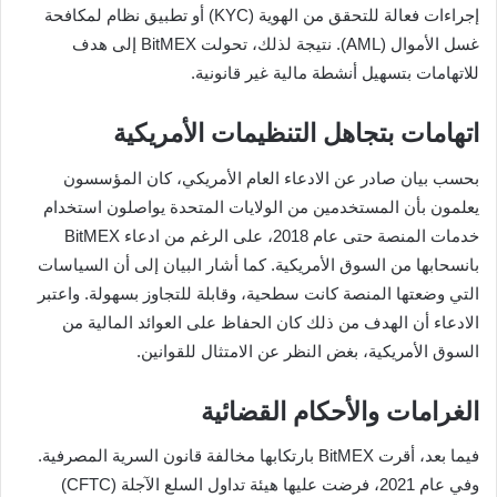
إجراءات فعالة للتحقق من الهوية (KYC) أو تطبيق نظام لمكافحة
غسل الأموال (AML). نتيجة لذلك، تحولت BitMEX إلى هدف
للاتهامات بتسهيل أنشطة مالية غير قانونية.
اتهامات بتجاهل التنظيمات الأمريكية
بحسب بيان صادر عن الادعاء العام الأمريكي، كان المؤسسون
يعلمون بأن المستخدمين من الولايات المتحدة يواصلون استخدام
خدمات المنصة حتى عام 2018، على الرغم من ادعاء BitMEX
بانسحابها من السوق الأمريكية. كما أشار البيان إلى أن السياسات
التي وضعتها المنصة كانت سطحية، وقابلة للتجاوز بسهولة. واعتبر
الادعاء أن الهدف من ذلك كان الحفاظ على العوائد المالية من
السوق الأمريكية، بغض النظر عن الامتثال للقوانين.
الغرامات والأحكام القضائية
فيما بعد، أقرت BitMEX بارتكابها مخالفة قانون السرية المصرفية.
وفي عام 2021، فرضت عليها هيئة تداول السلع الآجلة (CFTC)