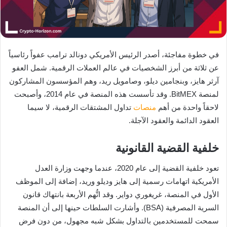
في خطوة مفاجئة، أصدر الرئيس الأمريكي دونالد ترامب عفواً رئاسياً
عن ثلاثة من أبرز الشخصيات في عالم العملات الرقمية. شمل العفو
آرثر هايز، وبنجامين ديلو، وصامويل ريد، وهم المؤسسون المشاركون
لمنصة BitMEX. وقد تأسست هذه المنصة في عام 2014، وأصبحت
لاحقاً واحدة من أهم
منصات
تداول المشتقات الرقمية، لا سيما
العقود الدائمة والعقود الآجلة.
خلفية القضية القانونية
تعود خلفية القضية إلى عام 2020، عندما وجهت وزارة العدل
الأمريكية اتهامات رسمية إلى هايز وديلو وريد، إضافة إلى الموظف
الأول في المنصة، غريغوري دواير. وقد اتُّهم الأربعة بانتهاك قانون
السرية المصرفية (BSA). وأشارت السلطات حينها إلى أن المنصة
سمحت للمستخدمين بالتداول بشكل شبه مجهول، من دون فرض