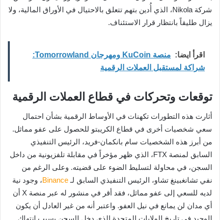
شركة Nikola، الذي أُدين بتهم تتعلق بالاحتيال في الأوراق المالية، ولا
يزال طليقاً بانتظار قرار الاستئناف.
اقرأ ايضا:
منصة KuCoin ومهرجان Tomorrowland:
شراكة لمستقبل العملات الرقمية
توقعات وتحركات في قطاع العملات الرقمية
أثارت هذه التطورات تكهنات في الأوساط الرقمية بشأن احتمال
سعي شخصيات أخرى في قطاع الكريبتو للحصول على عفو مماثل.
من أبرز هذه الشخصيات سام بانكمان-فريد، الرئيس التنفيذي
السابق لمنصة FTX، الذي ظهر مؤخراً في مقابلة تلفزيونية من داخل
السجن، في محاولة لتسليط الضوء على قضيته. وعلى الرغم من
نفي تشانغبينغ تشاو، الرئيس التنفيذي السابق لـ
Binance
، وجود نية
لديه للسعي إلى عفو مماثل، فقد أقر في منشور له عبر منصة X أن
أي مدان لن يمانع في نيل العفو. واعتبر أنه من غير العادل أن يكون
الوحيد في تاريخ الولايات المتحدة الذي دخل السجن بسبب انتهاك