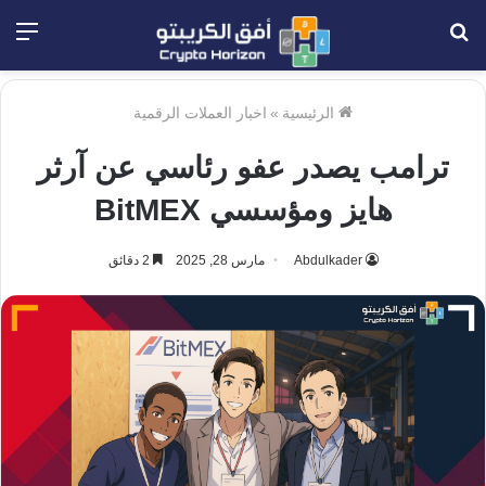
بحث
الق
عن
الرئيسية
»
اخبار العملات الرقمية
ترامب يصدر عفو رئاسي عن آرثر
هايز ومؤسسي BitMEX
Abdulkader
مارس 28, 2025
2 دقائق