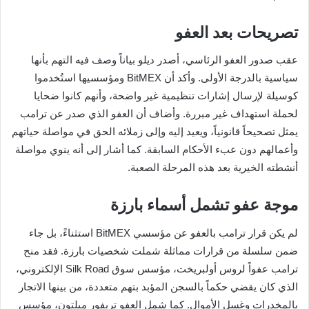
تصريحات بعد العفو
عقب صدور العفو الرئاسي، أصدر ديلو بياناً وصف فيه التهم بأنها
سياسية بالدرجة الأولى. وأكد أن BitMEX ومؤسسيها استُخدموا
كوسيلة لإرسال إشارات تنظيمية غير واضحة، وأنهم كانوا ضحايا
لحملة استهداف غير مبررة. وأضاف أن العفو الذي صدر عن ترامب
يمثل تصحيحاً قانونياً، ويعيد إليه وإلى زملائه الحق في مواصلة حياتهم
وأعمالهم دون عبء الأحكام السابقة. كما أشار إلى أنه ينوي مواصلة
أنشطته الخيرية بعد هذه المرحلة الصعبة.
موجة عفو تشمل أسماء بارزة
لم يكن قرار ترامب بالعفو عن مؤسسي BitMEX استثناءً، بل جاء
ضمن سلسلة من قرارات مماثلة شملت شخصيات بارزة. فقد منح
ترامب عفواً لروس أولبريخت، مؤسس سوق Silk Road الإلكتروني،
الذي كان يقضي حكماً بالسجن المؤبد بتهم متعددة، من بينها الاتجار
بالمخدرات وغسل الأموال. كما شمل العفو تريفور ميلتون، مؤسس