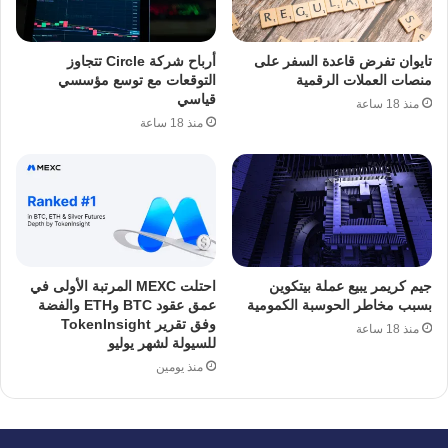
تايوان تفرض قاعدة السفر على
أرباح شركة Circle تتجاوز
منصات العملات الرقمية
التوقعات مع توسع مؤسسي
قياسي
منذ 18 ساعة
منذ 18 ساعة
جيم كريمر يبيع عملة بيتكوين
احتلت MEXC المرتبة الأولى في
بسبب مخاطر الحوسبة الكمومية
عمق عقود BTC وETH والفضة
وفق تقرير TokenInsight
منذ 18 ساعة
للسيولة لشهر يوليو
منذ يومين