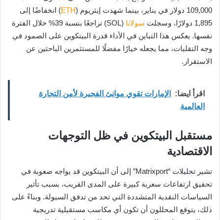
109,000 دولار في يناير، بينما شهدت إيثريوم (
ETH
) انخفاضًا إلى
1,895 دولارًا، وسجلت
سولانا
(SOL) تراجعًا بنسبة 39% خلال الفترة
نفسها. يعكس هذا التباين في الأداء قدرة البيتكوين على الصمود في
وجه التقلبات، مما يجعله خيارًا مفضلًا للمستثمرين الباحثين عن
الاستقرار.
اقرأ ايضا:
الإمارات تقوي موانئ الفجيرة لأمن التجارة
العالمية
مستقبل البيتكوين في ظل التوجهات
الاقتصادية
تشير تحليلات “Matrixport” إلى أن البيتكوين قد يواجه صعوبة في
تحقيق ارتفاعات سعرية كبيرة على المدى القريب، بسبب تأثير
السياسات النقدية المتشددة التي تحد من تدفق السيولة. وبناءً على
ذلك، يتوقع المحللون أن تكون أي مكاسب مستقبلية تدريجية