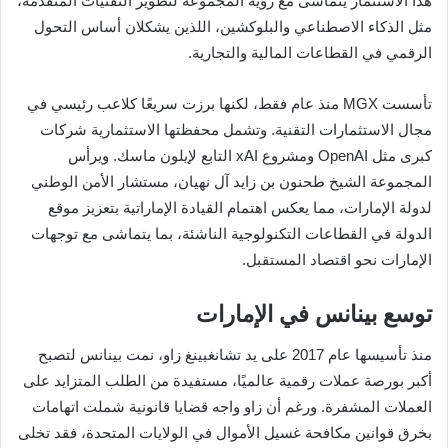
هذا الاستثمار يتماشى مع رؤية المجموعة لتطوير التقنيات المتقدمة،
مثل الذكاء الاصطناعي والبلوكشين، اللذين يشكلان أساس التحول
الرقمي في القطاعات المالية والتجارية.
تأسست MGX منذ عام فقط، لكنها برزت سريعًا كلاعب رئيسي في
مجال الاستثمارات التقنية. وتشمل محفظتها الاستثمارية شركات
كبرى مثل OpenAI ومشروع xAI التابع لإيلون ماسك. ويرأس
المجموعة الشيخ طحنون بن زايد آل نهيان، مستشار الأمن الوطني
لدولة الإمارات، مما يعكس اهتمام القيادة الإماراتية بتعزيز موقع
الدولة في القطاعات التكنولوجية الناشئة، بما يتماشى مع توجهات
الإمارات نحو اقتصاد المستقبل.
توسع بينانس في الإمارات
منذ تأسيسها عام 2017 على يد تشانغبينغ زاو، نمت بينانس لتصبح
أكبر بورصة عملات رقمية عالميًا، مستفيدة من الطلب المتزايد على
العملات المشفرة. ورغم أن زاو واجه قضايا قانونية شملت اتهامات
بخرق قوانين مكافحة غسيل الأموال في الولايات المتحدة، فقد تخلى