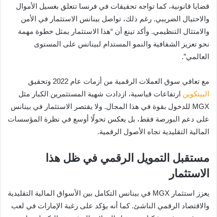
قضايا قانونية، كما تواجه تحقيقات في فرنسا تتعلق بغسيل الأموال
والاحتيال الضريبي. رغم ذلك، تواصل بينانس الاستثمار في الأمن
والامتثال التنظيمي. وأكد تينغ أن “هذا الاستثمار يمثل خطوة مهمة
نحو تعزيز الشفافية والنمو المستدام لبينانس على المستوى
العالمي”.
مع تعافي سوق العملات الرقمية من أزمات عام 2022 وتحقيق
البيتكوين
ارتفاعات قياسية، ازدادت شهية المستثمرين الكبار مثل
MGX للدخول بقوة في هذا المجال. ولا يقتصر الاستثمار في بينانس
على دعم البورصة فقط، بل يعكس تحولًا أوسع في نظرة المؤسسات
المالية التقليدية تجاه الأصول الرقمية.
مستقبل التمويل الرقمي في ظل هذا
الاستثمار
يعزز استثمار MGX في بينانس التكامل بين الأسواق المالية التقليدية
والاقتصاد الرقمي الناشئ. كما أنه يؤكد على رغبة الإمارات في لعب