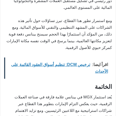
دور رئيسي في تشكيل مستقبل العملات المشفرة والتكنولوجيا
المالية على المستوى العالمي.
ومع استمرار تطور هذا القطاع، تبرز تساؤلات حول تأثير هذه
الشراكات على المشهد التنظيمي والتقني للأسواق المالية. ومع
ذلك، من المؤكد أن استثمارًا بهذا الحجم سيمنح بينانس دفعة قوية
لتعزيز مكانتها العالمية، بينما يرسخ في الوقت نفسه مكانة الإمارات
كمركز حيوي للأصول الرقمية.
اقرأ ايضا:
ترخيص DCM: تنظيم أسواق العقود القائمة على
الأحداث
الخاتمة
يُعد استثمار MGX في بينانس علامة فارقة في صناعة العملات
الرقمية، حيث يعكس التزام الإمارات بتطوير هذا القطاع عبر
شراكات استراتيجية مع اللاعبين الرئيسيين. ومع تزايد الاهتمام