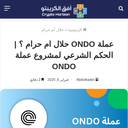
بحث
الق
عن
الرئيسية
»
حلال أم حرام
عملة ONDO حلال ام حرام ؟ |
الحكم الشرعي لمشروع عملة
ONDO
Abdulkader
فبراير 6, 2025
2 دقائق