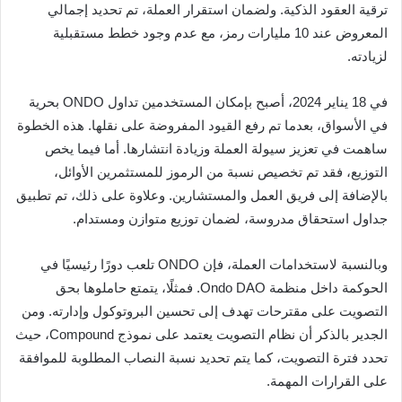
ترقية العقود الذكية. ولضمان استقرار العملة، تم تحديد إجمالي
المعروض عند 10 مليارات رمز، مع عدم وجود خطط مستقبلية
لزيادته.
في 18 يناير 2024، أصبح بإمكان المستخدمين تداول ONDO بحرية
في الأسواق، بعدما تم رفع القيود المفروضة على نقلها. هذه الخطوة
ساهمت في تعزيز سيولة العملة وزيادة انتشارها. أما فيما يخص
التوزيع، فقد تم تخصيص نسبة من الرموز للمستثمرين الأوائل،
بالإضافة إلى فريق العمل والمستشارين. وعلاوة على ذلك، تم تطبيق
جداول استحقاق مدروسة، لضمان توزيع متوازن ومستدام.
وبالنسبة لاستخدامات العملة، فإن ONDO تلعب دورًا رئيسيًا في
الحوكمة داخل منظمة Ondo DAO. فمثلًا، يتمتع حاملوها بحق
التصويت على مقترحات تهدف إلى تحسين البروتوكول وإدارته. ومن
الجدير بالذكر أن نظام التصويت يعتمد على نموذج Compound، حيث
تحدد فترة التصويت، كما يتم تحديد نسبة النصاب المطلوبة للموافقة
على القرارات المهمة.