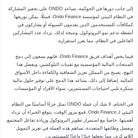
إلى جانب دورها في الحوكمة، تساعد ONDO على تحفيز المشاركة
في النظام البيئي لمؤسسة Ondo Finance. فمثلًا، يمكن توزيعها
كمكافآت للمستخدمين الذين يقدمون السيولة أو يشاركون في
أنشطة تدعم نمو البروتوكول. ونتيجة لذلك، يزداد عدد المشاركين
الفاعلين في النظام، مما يعزز استقراره.
فيما يخص أهداف فريق Ondo Finance، فإنهم يسعون إلى دمج
المنتجات المالية المؤسسية مع تقنيات البلوكشين. وبفضل هذا
النهج، يصبح من الممكن تعزيز الشفافية والكفاءة داخل الأسواق
المالية. إضافةً إلى ذلك، يساعد هذا الدمج على توفير حلول مالية
مبتكرة تلبي احتياجات المستثمرين، سواء الأفراد أو المؤسسات.
في الختام، لا شك أن عملة ONDO تمثل جزءًا أساسيًا من النظام
البيئي لـ Ondo Finance. فمع مرور الوقت، يتوقع الخبراء أن تزداد
أهميتها، خاصةً مع استمرار تطوير البروتوكول وزيادة تفاعل المجتمع.
وبفضل وظائفها المتعددة، تساهم هذه العملة في تعزيز التمويل
اللامركزي، مما يجعلها خيارًا واعدًا للمستثمرين.