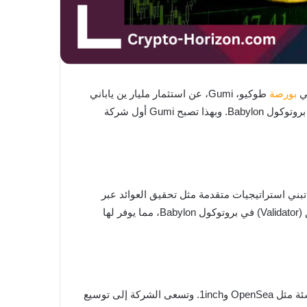
في
بورصة
طوكيو، Gumi، عن استثمار مليار ين ياباني
. ولكن، ما يميز هذه الخطوة ليس مجرد الشراء، بل التوجه إلى استخدامه في Staking عبر بروتوكول Babylon. وبهذا تصبح Gumi أول شركة
تبني استراتيجيات متقدمة مثل تحقيق العوائد عبر
Staking. ومن هذا المنطلق، تخطط Gumi لتوزيع استثمارها على مراحل تمتد بين فبراير ومايو 2025، إضافةً إلى مشاركتها كمدقق (Validator) في بروتوكول Babylon، مما يوفر لها
لم يكن هذا الاستثمار مفاجئًا، إذ تمتلك Gumi ذراعًا استثماريًا نشطًا، Gumi Cryptos Capital، الذي استثمر سابقًا في شركات ناشئة مثل OpenSea و1inch. وتسعى الشركة إلى توسيع