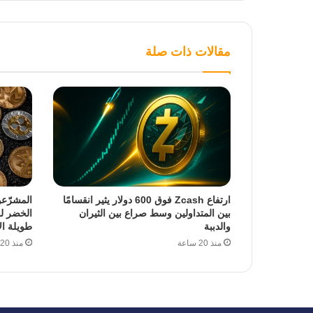
مقالات ذات صلة
ارتفاع Zcash فوق 600 دولار يثير انقسامًا
المشرّع
بين المتداولين وسط صراع بين الثيران
الخضر ل
والدببة
طويلة ال
منذ 20 ساعة
منذ 20 ساعة