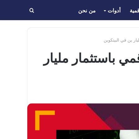
مية
أدوات
من نحن
بحث
عن
الرقمي باستثمار مليار