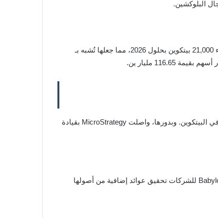
ال البلوكشين.
شهدت العديد من الشركات الكبرى زيادة في استثماراتها بالبيتكوين، ويبرز ذلك من خلال إعلان Metaplanet اليابانية عن نيتها شراء 21,000 بيتكوين بحلول 2026، مما جعلها تُشبه بـ
أما في الولايات المتحدة، فقد عززت شركات مثل KULR Technology، Semler Scientific، وMatador Technologies استثماراتها في البيتكوين. وبدورها، واصلت MicroStrategy بقيادة
لم يعد البيتكوين مجرد أصل يُحتفظ به، بل أصبح جزءًا من استراتيجيات العوائد المستدامة للشركات. وتُتيح تقنيات Staking مثل Babylon للشركات تحقيق عوائد إضافية من أصولها