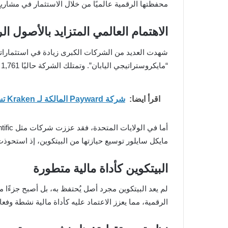
محفظتها الرقمية عالميًا من خلال الاستثمار في مشاريع
الاهتمام العالمي المتزايد بالأصول ا
“مايكروستراتيجي اليابان”. وتمتلك الشركة حاليًا 1,761 BTC بقيمة 27 مليار ين، كما تخطط لتمويل عمليات الشراء من خلال إصدار أسهم بقيمة 116.65 مليار ين.
اقرأ ايضا:
شركة Payward المالكة لـ Kraken تسعى للحصول على ترخيص بنك كريبتو في الولايات المتحدة
مايكل سايلور توسيع حيازتها من البيتكوين، إذ استحوذت مؤخرًا على 7,633 BTC بمتوسط سعر 255
البيتكوين كأداة مالية متطورة
الرقمية، مما يعزز الاعتماد عليه كأداة مالية نشطة وفعال