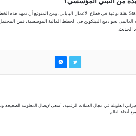
دة من التبني المؤسسي؟
يمثل استثمار Gumi في البيتكوين واعتمادها تقنية Staking نقلة نوعية في قطاع الأعمال الياباني. ومن 
وجه العالمي نحو دمج البيتكوين في الخطط المالية المؤسسية، فمن المحت
تويتر
ماسنجر
براتي الطويلة في مجال العملات الرقمية، أسعى لإيصال المعلومة الصحيحة وتص
ع أنحاء العالم.