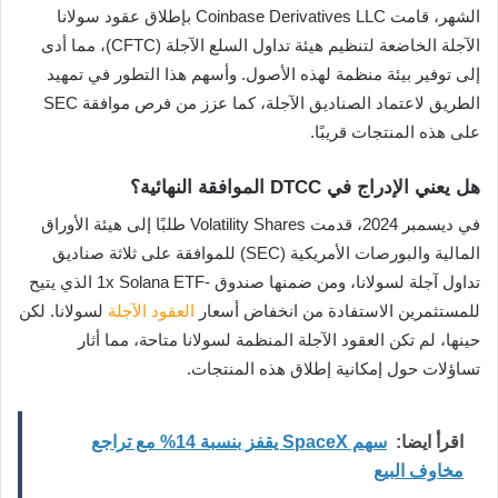
الشهر، قامت Coinbase Derivatives LLC بإطلاق عقود سولانا
الآجلة الخاضعة لتنظيم هيئة تداول السلع الآجلة (CFTC)، مما أدى
إلى توفير بيئة منظمة لهذه الأصول. وأسهم هذا التطور في تمهيد
الطريق لاعتماد الصناديق الآجلة، كما عزز من فرص موافقة SEC
على هذه المنتجات قريبًا.
هل يعني الإدراج في DTCC الموافقة النهائية؟
في ديسمبر 2024، قدمت Volatility Shares طلبًا إلى هيئة الأوراق
المالية والبورصات الأمريكية (SEC) للموافقة على ثلاثة صناديق
تداول آجلة لسولانا، ومن ضمنها صندوق -1x Solana ETF الذي يتيح
للمستثمرين الاستفادة من انخفاض أسعار
العقود الآجلة
لسولانا. لكن
حينها، لم تكن العقود الآجلة المنظمة لسولانا متاحة، مما أثار
تساؤلات حول إمكانية إطلاق هذه المنتجات.
اقرأ ايضا:
سهم SpaceX يقفز بنسبة 14% مع تراجع
مخاوف البيع