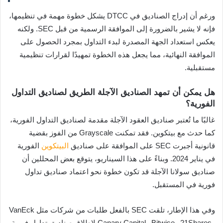
ورغم أن إدراج الصناديق في DTCC يشكل خطوة مهمة في تنظيمها،
فإنه لا يشير بالضرورة إلى الموافقة الرسمية من قبل SEC. ولكنه
يعكس استعداد الجهة المصدرة لبدء التداول بمجرد الحصول على
الموافقة النهائية، مما يجعل هذه الخطوة تمهيدًا لقرارات تنظيمية
مستقبلية.
هل يمكن أن تمهد الصناديق الآجلة الطريق لصناديق التداول
الفورية؟
غالبًا ما تُعتبر صناديق العقود الآجلة مقدمة لصناديق التداول الفورية،
كما حدث مع بيتكوين. فقد تمكنت Grayscale من الفوز بقضية
قانونية أجبرت SEC على الموافقة على صناديق
البيتكوين
الفورية
في يناير 2024. وبناءً على هذا السيناريو، يتوقع بعض المحللين أن
صناديق سولانا الآجلة قد تكون خطوة نحو اعتماد صناديق تداول
فورية في المستقبل.
وفي هذا الإطار، تلقت SEC بالفعل طلبات من شركات مثل VanEck
و21Shares وBitwise وCanary Capital لإطلاق صناديق تداول فورية