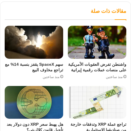
مقالات ذات صلة
واشنطن تفرض العقوبات الأمريكية
سهم SpaceX يقفز بنسبة 14% مع
على منصات عملات رقمية إيرانية
تراجع مخاوف البيع
منذ ساعتين
منذ ساعتين
تراجع عملة XRP وتدفقات خارجة
هل يهبط سعر XRP دون دولار بعد
من صناديقها الاستثمارية
تأجيل قانون كلااريتي؟