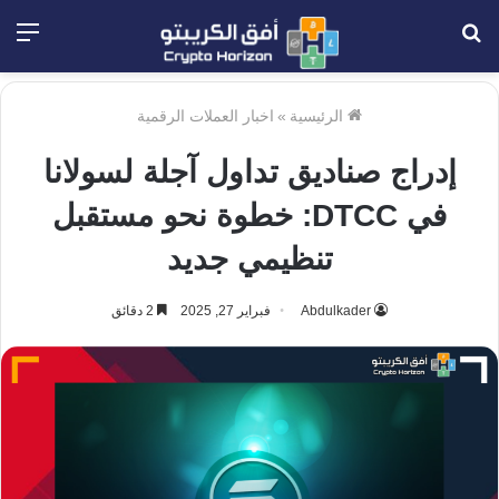
بحث
الق
عن
الرئيسية
»
اخبار العملات الرقمية
إدراج صناديق تداول آجلة لسولانا
في DTCC: خطوة نحو مستقبل
تنظيمي جديد
Abdulkader
فبراير 27, 2025
2 دقائق