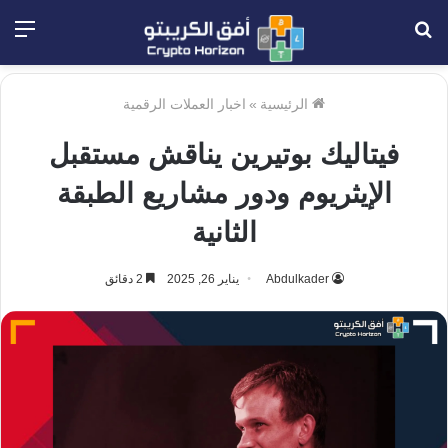
بحث
الق
عن
الرئيسية
»
اخبار العملات الرقمية
فيتاليك بوتيرين يناقش مستقبل
الإيثريوم ودور مشاريع الطبقة
الثانية
Abdulkader
يناير 26, 2025
2 دقائق