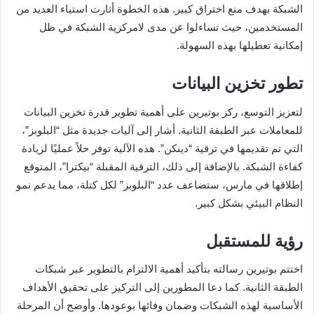
الشبكة بهدف منع اختراق كبير. هذه الخطوة أثارت استياء العديد من
المستخدمين، حيث تساءلوا عن مدى لامركزية الشبكة في ظل
إمكانية تعطيلها بهذه السهولة.
تطور تخزين البيانات
لتعزيز التوسع، ركز بوتيرين على أهمية تطوير قدرة تخزين البيانات
للمعاملات عبر الطبقة الثانية. أشار إلى آليات جديدة مثل “البلوبز”،
التي تم تقديمها في ترقية “دينكن”. هذه الآلية توفر حلاً عمليًا لزيادة
كفاءة الشبكة. بالإضافة إلى ذلك، الترقية المقبلة “بيكترا”، المتوقع
إطلاقها في مارس، ستضاعف عدد “البلوبز” لكل كتلة، مما يدعم نمو
النظام البيئي بشكل كبير.
رؤية للمستقبل
اختتم بوتيرين رسالته بتأكيد أهمية الالتزام بالتطوير عبر شبكات
الطبقة الثانية. كما دعا المطورين إلى التركيز على تحقيق الأهداف
الأساسية لهذه الشبكات وضمان وفائها بوعودها. وأوضح أن المرحلة