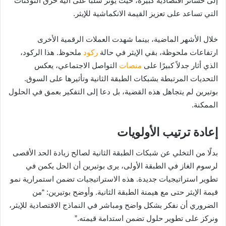
إلى خسائر اقتصادية كبيرة، حيث يؤثر سلبًا على آلية حرق التوكنات
التي تساعد على تعزيز القيمة الانكماشية للإيثر.
خلال الأشهر الماضية، بينما شهدت العملات الرقمية الأخرى
ارتفاعات ملحوظة، بقي الإيثر في حالة
ركود
ملحوظ. هذا الركود،
الذي أثار جدلاً كبيرًا على
منصات
التواصل الاجتماعي، يعكس
التحديات المرتبطة بشبكات الطبقة الثانية وتأثيرها على السوق.
بوتيرين لم يتجاهل هذه القضية، بل دعا إلى التفكير بعمق في الحلول
الممكنة.
إعادة ترتيب الأولويات
بدلًا من التخلي عن شبكات الطبقة الثانية لصالح زيادة الحد الأقصى
لرسوم الغاز في الطبقة الأولى، يرى بوتيرين أن الحل يكمن في
تطوير استراتيجيات جديدة. هذه الاستراتيجيات تضمن استمرارية نمو
قيمة الإيثر حتى مع هيمنة الطبقة الثانية. وأوضح بوتيرين: “من
الضروري أن نفكر بشكل واضح ومباشر في النماذج الاقتصادية للإيثر،
ونركز على تطوير حلول تضمن استدامة قيمته.”