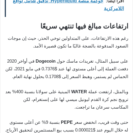
اقرأ ايضا:
حوكمة منصة Hyperliquid: تدقيق شامل لواقع
اللامركزية
ارتفاعات مبالغ فيها تنتهي سريعًا
رغم هذه الارتفاعات، على المتداولين توخي الحذر، حيث إن موجات
الصعود المدفوعة بالضجة غالبًا ما تكون قصيرة الأمد.
على سبيل المثال، تغريدات ماسك حول
Dogecoin
في أواخر 2020
دفعت العملة إلى أعلى مستوى لها عند $0.7376 في مايو 2021، لكن
الحماس لم يستمر، وهبط السعر إلى $0.1708 بحلول نهاية العام.
وبالمثل، ارتفعت عملة
WATER
المبنية على سولانا بنسبة 400% بعد
ترويج نجم كرة القدم ليونيل ميسي لها على إنستغرام، لكن
المكاسب سرعان ما تراجعت.
حتى وقت قريب، انخفض سعر
PEPE
بنسبة 9% عن أعلى مستوى
له خلال اليوم عند $0.000021 بسبب بيع المستثمرين لتحقيق الأرباح.