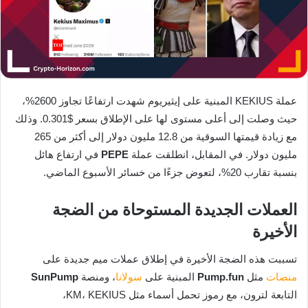
عملة KEKIUS المبنية على إيثيريوم شهدت ارتفاعًا تجاوز 2600%،
حيث وصلت إلى أعلى مستوى لها على الإطلاق بسعر $0.301. وذلك
مع زيادة قيمتها السوقية من 12.8 مليون دولار إلى أكثر من 265
مليون دولار. في المقابل، انطلقت عملة
PEPE
في ارتفاع هائل
بنسبة تقارب 20%، لتعوض جزءًا من خسائر الأسبوع الماضي.
العملات الجديدة المستوحاة من الضجة
الأخيرة
تسببت هذه الضجة الأخيرة في إطلاق عملات ميم جديدة على
منصات
مثل
Pump.fun
المبنية على
سولانا
، ومنصة
SunPump
التابعة لترون، مع رموز تحمل أسماء مثل KM، KEKIUS،