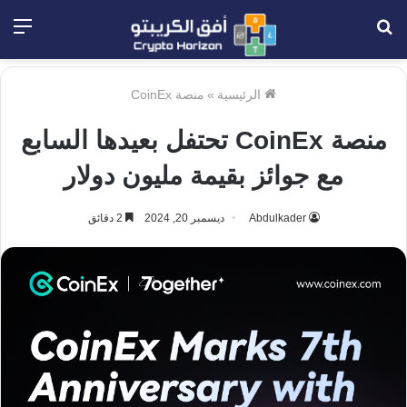
بحث
الق
عن
الرئيسية
»
منصة CoinEx
منصة CoinEx تحتفل بعيدها السابع
مع جوائز بقيمة مليون دولار
Abdulkader
ديسمبر 20, 2024
2 دقائق