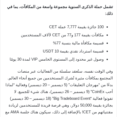
تشمل حملة الذكرى السنوية مجموعة واسعة من المكافآت، بما في
ذلك:
100 جائزة بقيمة 7,777 عملة CET
مكافآت بقيمة 177 و77 من CET لآلاف المستخدمين
قسيمة مكافأة مالية بنسبة 77%
قسيمة استرداد نقدي بقيمة 10 USDT
وصول غير محدود إلى المستوى الخامس VIP لمدة 30 يومًا
وفي الوقت نفسه، ستُعقد سلسلة من الفعاليات عبر منصات
المجتمع بمكافآت مثيرة تُشرك المستخدمين من جميع أنحاء العالم.
بدءًا من “مهرجان التعليقات” (5 ديسمبر – 20 ديسمبر) وفعالية “لماذا
أحب CoinEx” (9 ديسمبر – 26 ديسمبر)، هناك شيء للجميع. لا
تفوتوا فعالية “Big Tradeboard Event” (18 ديسمبر – 30 ديسمبر)
بجائزة بقيمة 50,000 دولار، وهي فرصة فريدة للمستخدمين لزيادة
مقتنياتهم من CET! بالإضافة إلى ذلك، سيكون هناك جلسة AMA مع