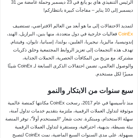
الرئيس التنفيذي هاي بو يانغ في 23 ديسمبر وحملة غامضة من 31
ديسمبر إلى 10 يناير – مفاجآت كبيرة بانتظاركم!
لتمديد الاحتفالات إلى ما هو أبعد من العالم الافتراضي، تستضيف
CoinEx
فعاليات خارجية في دول متعددة، منها بنين، البرازيل، الهند،
إندونيسيا، ماليزيا، نيجيريا، الفلبين، بولندا، إسبانيا، تايوان، وفيتنام.
تهدف هذه التجمعات إلى تعزيز الروابط المجتمعية وخلق ذكريات
مشتركة. مع مزيج من المكافآت الحصرية، الحملات الجذابة،
والوصول العالمي، تضمن احتفالات الذكرى السابعة لـ CoinEx شيئًا
مميزًا لكل مستخدم.
سبع سنوات من الابتكار والنمو
منذ تأسيسها في عام 2017، رسخت CoinEx مكانتها كمنصة عالمية
موثوقة لتداول العملات الرقمية، ملتزمة بتقديم خدمات تداول آمنة،
سهلة الاستخدام، ومبتكرة. تحت شعار “المستخدم أولاً”، توفر المنصة
بيئة بسيطة، بديهية، احترافية، ومستقرة لتداول العملات الرقمية
بسهولة. على مدى السنوات السبع الماضية، نمت CoinEx لتصبح