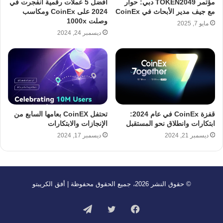
مؤتمر TOKEN2049 دبي: حوار
أفضل 5 عملات رقمية انفجرت في
مع جيف مدير الأبحاث في CoinEx
2024 على CoinEx ومكاسب
وصلت 1000x
مايو 7, 2025
ديسمبر 24, 2024
قفزة CoinEx في عام 2024:
تحتفل CoinEX بعامها السابع من
ابتكارات وانطلاق نحو المستقبل
الإنجازات والابتكارات
ديسمبر 21, 2024
ديسمبر 17, 2024
© حقوق النشر 2026، جميع الحقوق محفوظة | أفق الكريبتو
فيسبوك
تويتر
تيلقرام