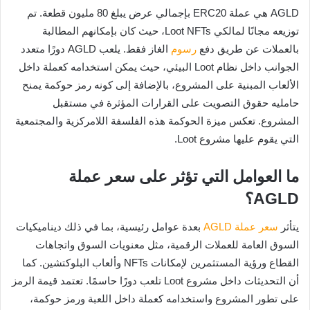
AGLD هي عملة ERC20 بإجمالي عرض يبلغ 80 مليون قطعة. تم
توزيعه مجانًا لمالكي Loot NFTs، حيث كان بإمكانهم المطالبة
بالعملات عن طريق دفع
رسوم
الغاز فقط. يلعب AGLD دورًا متعدد
الجوانب داخل نظام Loot البيئي، حيث يمكن استخدامه كعملة داخل
الألعاب المبنية على المشروع، بالإضافة إلى كونه رمز حوكمة يمنح
حامليه حقوق التصويت على القرارات المؤثرة في مستقبل
المشروع. تعكس ميزة الحوكمة هذه الفلسفة اللامركزية والمجتمعية
التي يقوم عليها مشروع Loot.
ما العوامل التي تؤثر على سعر عملة
AGLD؟
يتأثر
سعر عملة AGLD
بعدة عوامل رئيسية، بما في ذلك ديناميكيات
السوق العامة للعملات الرقمية، مثل معنويات السوق واتجاهات
القطاع ورؤية المستثمرين لإمكانات NFTs وألعاب البلوكتشين. كما
أن التحديثات داخل مشروع Loot تلعب دورًا حاسمًا. تعتمد قيمة الرمز
على تطور المشروع واستخدامه كعملة داخل اللعبة ورمز حوكمة،