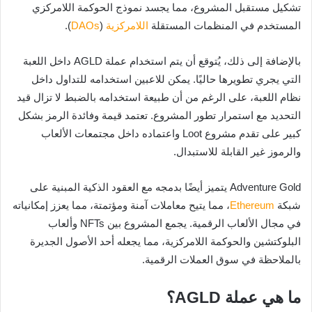
تشكيل مستقبل المشروع، مما يجسد نموذج الحوكمة اللامركزي
المستخدم في المنظمات المستقلة
اللامركزية
(
DAOs
).
بالإضافة إلى ذلك، يُتوقع أن يتم استخدام عملة AGLD داخل اللعبة
التي يجري تطويرها حاليًا. يمكن للاعبين استخدامه للتداول داخل
نظام اللعبة، على الرغم من أن طبيعة استخدامه بالضبط لا تزال قيد
التحديد مع استمرار تطور المشروع. تعتمد قيمة وفائدة الرمز بشكل
كبير على تقدم مشروع Loot واعتماده داخل مجتمعات الألعاب
والرموز غير القابلة للاستبدال.
Adventure Gold يتميز أيضًا بدمجه مع العقود الذكية المبنية على
شبكة
Ethereum
، مما يتيح معاملات آمنة ومؤتمتة، مما يعزز إمكانياته
في مجال الألعاب الرقمية. يجمع المشروع بين NFTs وألعاب
البلوكتشين والحوكمة اللامركزية، مما يجعله أحد الأصول الجديرة
بالملاحظة في سوق العملات الرقمية.
ما هي عملة AGLD؟