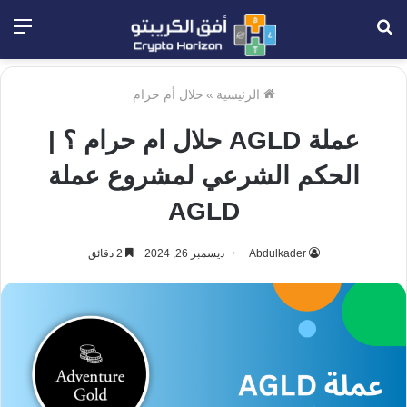
بحث
الق
عن
الرئيسية
»
حلال أم حرام
عملة AGLD حلال ام حرام ؟ |
الحكم الشرعي لمشروع عملة
AGLD
Abdulkader
ديسمبر 26, 2024
2 دقائق