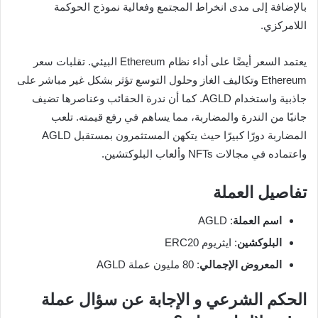
بالإضافة إلى مدى انخراط المجتمع وفعالية نموذج الحوكمة
اللامركزي.
يعتمد السعر أيضًا على أداء نظام Ethereum البيئي. تقلبات سعر
Ethereum وتكاليف الغاز وحلول التوسع تؤثر بشكل غير مباشر على
جاذبية واستخدام AGLD. كما أن ندرة الحقائب وعناصرها تضيف
جانبًا من الندرة والمضاربة، مما يساهم في رفع قيمته. تلعب
المضاربة دورًا كبيرًا حيث يتكهن المستثمرون بمستقبل AGLD
واعتماده في مجالات NFTs وألعاب البلوكتشين.
تفاصيل العملة
اسم العملة
: AGLD
البلوكشين
: ايثريوم ERC20
المعروض الإجمالي
: 80 مليون عملة AGLD
الحكم الشرعي و الإجابة عن سؤال عملة