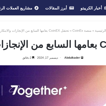
أخبار الكريبتو
أبرز المقالات
مشاريع العملات الرق
لرئيسية
»
منصة CoinEx
»
تحتفل CoinEX بعامها السابع من الإنجازات والابتكارات
Abdulkader
ديسمبر 17, 2024
2 دقائق