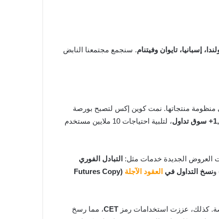
لندا، إسبانيا، تايوان وفيتنام
. سنجمع مجتمعنا النابض
ية لعام 2024، وهو عام حافل بالتطورات الثورية في منظومة منتجاتها. نمت كوين إكس لتصبح بورصة
تداول
، لتلبية احتياجات 10 ملايين مستخدم
ت العروض الجديدة خدمات مثل:
التبادل الفوري
و
نسخ التداول في
العقود الآجلة
(Futures Copy
CET
، مما رسخ