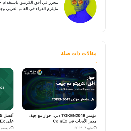
محرر في أفق الكريبتو. باستخدام خ
مايلزم القراء في العالم العربي وجمي
مقالات ذات صلة
مؤتمر TOKEN2049 دبي: حوار مع جيف
مدير الأبحاث في CoinEx
على CoinEx ومكاسب وصلت 1000x
مايو 7, 2025
ديسمبر 24, 24