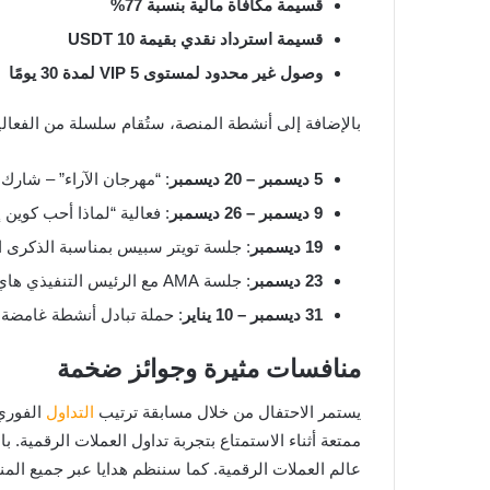
قسيمة مكافأة مالية بنسبة 77%
قسيمة استرداد نقدي بقيمة 10 USDT
وصول غير محدود لمستوى VIP 5 لمدة 30 يومًا
بالإضافة إلى أنشطة المنصة، ستُقام سلسلة من الفعا
5 ديسمبر – 20 ديسمبر
: “مهرجان الآراء” – شارك 
9 ديسمبر – 26 ديسمبر
: فعالية “لماذا أحب كوين
19 ديسمبر
: جلسة تويتر سبيس بمناسبة الذكرى 
23 ديسمبر
: جلسة AMA مع الرئيس التنفيذي هاي بو يانغ
31 ديسمبر – 10 يناير
: حملة تبادل أنشطة غامضة
منافسات مثيرة وجوائز ضخمة
يستمر الاحتفال من خلال مسابقة ترتيب
التداول
الفوري،
ممتعة أثناء الاستمتاع بتجربة تداول العملات الرقمية. 
عالم العملات الرقمية. كما سننظم هدايا عبر جميع الم