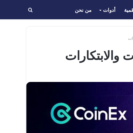
مية
أدوات
من نحن
بحث
عن