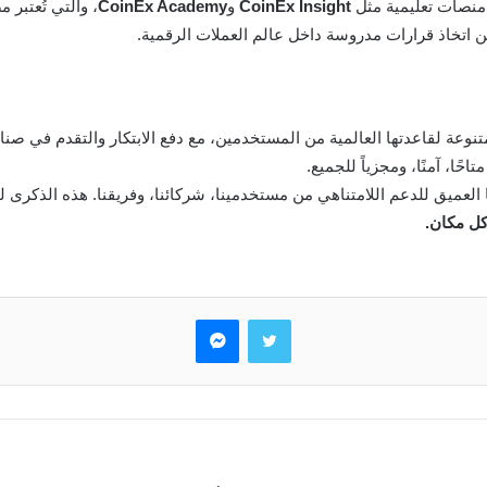
منصات تعليمية مثل
CoinEx Insight
و
CoinEx Academy
، والتي تُعتبر
ن اتخاذ قرارات مدروسة داخل عالم العملات الرقمية.
متنوعة لقاعدتها العالمية من المستخدمين، مع دفع الابتكار والتقدم في صن
ًا، آمنًا، ومجزياً للجميع.
ا العميق للدعم اللامتناهي من مستخدمينا، شركائنا، وفريقنا. هذه الذكرى ل
كل مكان.
تويتر
ماسنجر