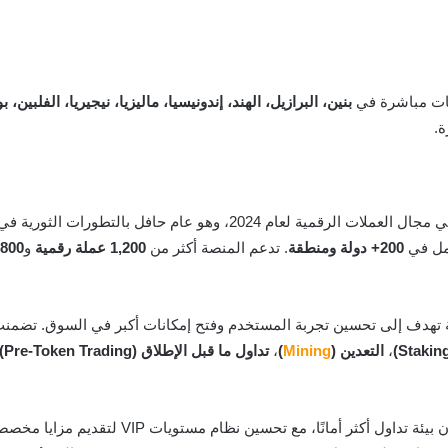
ليات مباشرة في
بنين، البرازيل، الهند، إندونيسيا، ماليزيا، نيجيريا، الفلبين، بو
ة.
رسّخت كوين إكس مكانتها كأحد المبتكرين الرئيسيين في مجال العملات الرقم
مل في
200+ دولة ومنطقة
. تدعم المنصة أكثر من
1,200 عملة رقمية
و
1,800+ سوق 
ة تهدف إلى تحسين تجربة المستخدم وفتح إمكانات أكبر في السوق. تضمن
،
التعدين (
Mining
)
،
تداول ما قبل الإطلاق (Pre-Token Trading)
مع تحسين نظام مستويات VIP لتقديم مزايا مخصصة. كذلك، عززت استخدامات رمز