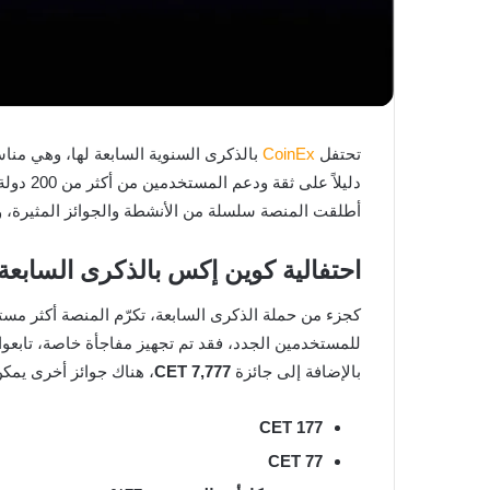
تحتفل
CoinEx
دليلاً على ثقة ودعم المستخدمين من أكثر من 200 دولة ومنطقة، الذين رافقوا كوين اكس في رحلتها من
أطلقت المنصة سلسلة من الأنشطة والجوائز المثيرة، وت
احتفالية كوين إكس بالذكرى السابعة:
كجزء من حملة الذكرى السابعة، تكرّم المنصة أكثر مستخدميها وفاءً. حيث سيتم سحب
للمستخدمين الجدد، فقد تم تجهيز مفاجأة خاصة، تابعوا
بالإضافة إلى جائزة
7,777 CET
، هناك جوائز أخرى يمكن
177 CET
77 CET