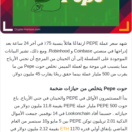
شهد سعر عملة PEPE ارتفاعًا هائلاً بنسبة 75٪ في آخر 24 ساعة بعد
إدراجها في منصتي Coinbase و Robinhood. ومع ذلك، تشير البيانات
الموجودة على السلسلة إلى أن الحيتان من المرجح أن تجني الأرباح
مما يتسبب في موجة بيع لعملة الميمز. تخلص حوت Pepe من ما
يقرب من 500 مليار عملة بينما حقق ربحًا يقارب 45 مليون دولار.
حوت Pepe يتخلص من حيازات ضخمة
بدأ المستثمرون الأوائل في PEPE والحيتان في جني الأرباح. باع
حوت PEPE 500 مليار عملة PEPE بقيمة 11.8 مليون دولار من
حيازاته . حسبما أفاد Lookonchain في 14 نوفمبر. جمعت الأموال
الذكية 2.01 تريليون توكن PEPE بين 5 مايو و10 سبتمبر من العام
الماضي بإنفاق أولي قدره 1170
ETH
بقيمة 2.12 مليون دولار في