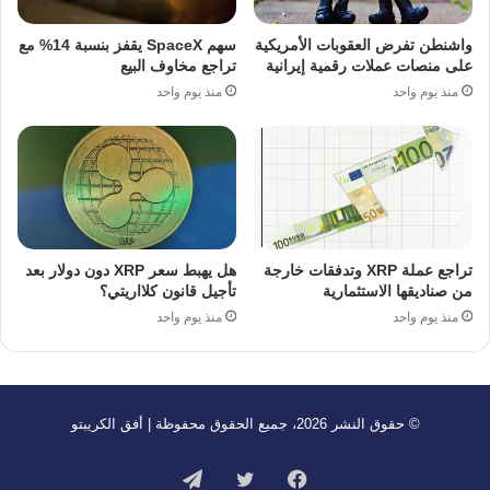
واشنطن تفرض العقوبات الأمريكية
سهم SpaceX يقفز بنسبة 14% مع
على منصات عملات رقمية إيرانية
تراجع مخاوف البيع
منذ يوم واحد
منذ يوم واحد
تراجع عملة XRP وتدفقات خارجة
هل يهبط سعر XRP دون دولار بعد
من صناديقها الاستثمارية
تأجيل قانون كلااريتي؟
منذ يوم واحد
منذ يوم واحد
© حقوق النشر 2026، جميع الحقوق محفوظة | أفق الكريبتو
فيسبوك
تويتر
تيلقرام