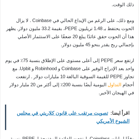
ذلك الوقت.
ومع ذلك، على الرغم من الإيداع الحالي في Coinbase . لا يزال
الحوت يحتفظ بـ 1.48 تريليون PEPE، بقيمة 33.2 مليون دولار. يظهر
هذا أن الحوت حقق عائدًا يبلغ 20 ضعفًا على الاستثمار الأصلي
بإجمالي ربح يقدر بنحو 45 مليون دولار.
ارتفع سعر PEPE إلى أعلى مستوى على الإطلاق بنسبة 75٪ في يوم
واحد بعد الإدراج الوفير على Coinbase و Robinhood و Upbit. مع
تجاوز PEPE للقيمة السوقية البالغة 10 مليارات دولار . ارتفعت
أحجام
التداول
اليومية أيضًا بنسبة 200٪ إلى أكثر من 20 مليار دولار
في الهيجان الأخير.
اقرأ ايضا:
تصويت مرتقب على قانون كلاريتي في مجلس
الشيوخ الأمريكي
وفقًا لبيانات Coinglass، ارتفعت الفائدة المفتوحة لـ PEPE بنسبة