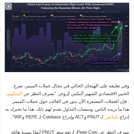
وفي تعليقه على الهيجان الحالي في مجال عملات الميمز، صرح
الخبير الاقتصادي الشهير أليكس كروجر: “بصرف النظر عن
البيتكوين
. فإن العملات المشفرة الآن تدور في الغالب حول عملات الميمز.
هذا ما يريده الناس. ومنصات التداول تقدم لهم ذلك. هذا ما تخبرك به
إدراج
باينانس
لـ PNUT وACT وإدراج Coinbase لـ PEPE وWIF”.
بصرف النظر عن Pepe Coin، ارتفع سعر PNUT أيضًا بنسبة هائلة