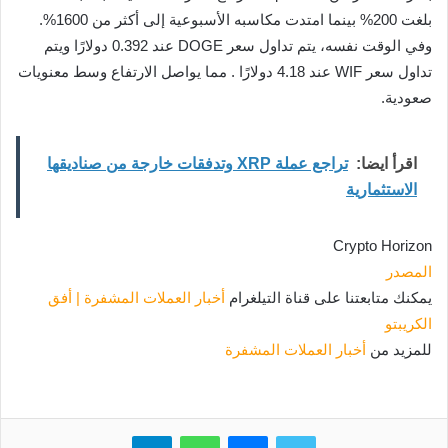
بلغت 200% بينما امتدت مكاسبه الأسبوعية إلى أكثر من 1600%.
وفي الوقت نفسه، يتم تداول سعر DOGE عند 0.392 دولارًا ويتم
تداول سعر WIF عند 4.18 دولارًا . مما يواصل الارتفاع وسط معنويات
صعودية.
اقرأ ايضا:
تراجع عملة XRP وتدفقات خارجة من صناديقها
الاستثمارية
Crypto Horizon
المصدر
يمكنك متابعتنا على قناة التيلغرام
أخبار العملات المشفرة | أفق
الكريبتو
للمزيد من
أخبار العملات المشفرة
تويتر
ماسنجر
واتساب
تيلقرام