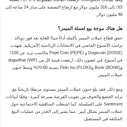
63٪ إلى 316 مليون دولار مع ارتفاع التصفية على مدار 24 ساعة إلى
48 مليون دولار.
هل هناك موجة بيع لعملة الميمز؟
حقق قطاع عملات الميمز بأكمله أداءً جيدًا للغاية بعد فوز دونالد
ترامب الأسبوع الماضي في الانتخابات الرئاسية الأمريكية. شهدت
Dogecoin (DOGE) و Pepe Coin (PEPE) مكاسب تزيد عن 100٪
في أسبوع. في غضون ذلك، ارتفعت قيمة كل من dogwifhat (WIF)
وBonk (BONK) وFloki Inu (FLOKI) بنسبة 60-70% وسط جنون
عملات الميمز.
ومع ذلك، فقد بلغ جنون عملات الميمز مستوى مرتفعًا تاريخيًا مع
تزايد الجشع والخوف من تفويت الفرصة بسرعة كبيرة . وفقًا لبيانات
Santiment على السلسلة. كما اشتعلت المناقشة الاجتماعية حول
عملات الميمز بشكل كبير . مما يشير إلى الحذر من عمليات البيع
المكثفة في المستقبل.