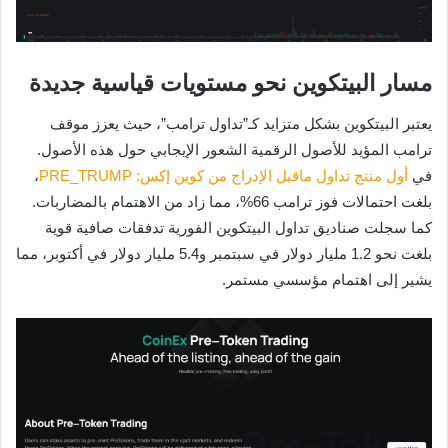
مسار البيتكوين نحو مستويات قياسية جديدة
يعتبر البيتكوين بشكل متزايد كـ”تداول ترامب”، حيث يعزز موقف
ترامب المؤيد للأصول الرقمية الشعور الإيجابي حول هذه الأصول.
في
أول منتج تداول ماقبل الإدراج من كوين إكس: PRE_TRUMP
،
بلغت احتمالات فوز ترامب 66%، مما زاد من الاهتمام بالمضاربات.
كما سجلت صناديق تداول البيتكوين الفورية تدفقات صافية قوية
بلغت نحو 1.2 مليار دولار في سبتمبر و5.4 مليار دولار في أكتوبر، مما
يشير إلى اهتمام مؤسسي مستمر.