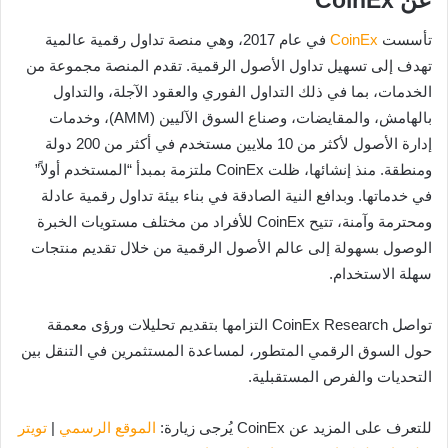
تأسست
CoinEx
في عام 2017، وهي منصة تداول رقمية عالمية
تهدف إلى تسهيل تداول الأصول الرقمية. تقدم المنصة مجموعة من
الخدمات، بما في ذلك التداول الفوري والعقود الآجلة، والتداول
بالهامش، والمقايضات، وصناع السوق الآليين (AMM)، وخدمات
إدارة الأصول لأكثر من 10 ملايين مستخدم في أكثر من 200 دولة
ومنطقة. منذ إنشائها، ظلت CoinEx ملتزمة بمبدأ “المستخدم أولاً”
في خدماتها. وبدافع النية الصادقة في بناء بيئة تداول رقمية عادلة
ومحترمة وآمنة، تتيح CoinEx للأفراد من مختلف مستويات الخبرة
الوصول بسهولة إلى عالم الأصول الرقمية من خلال تقديم منتجات
سهلة الاستخدام.
تواصل CoinEx Research التزامها بتقديم تحليلات ورؤى معمقة
حول السوق الرقمي المتطور، لمساعدة المستثمرين في التنقل بين
التحديات والفرص المستقبلية.
للتعرف على المزيد عن CoinEx يُرجى زيارة:
الموقع الرسمي
|
تويتر