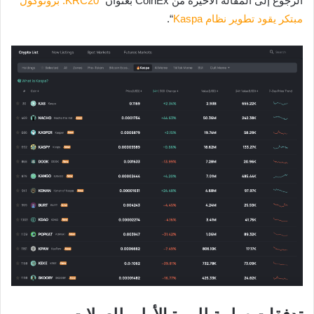
الرجوع إلى المقالة الأخيرة من CoinEx بعنوان “
KRC20: بروتوكول
مبتكر يقود تطوير نظام Kaspa
“.