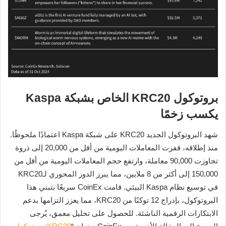
بروتوكول KRC20 الخاص بشبكة Kaspa
يكسب زخمًا
شهد البروتوكول الجديد KRC20 على شبكة Kaspa اعتمادًا ملحوظًا.
منذ إطلاقه، قفزت المعاملات اليومية من أقل من 20,000 إلى ذروة
تجاوزت 90,000 معاملة، وارتفع حجم المعاملات اليومية من أقل من
150,000 إلى أكثر من 8 ملايين، مما يبرز الدور المحوري لـKRC20
في توسيع نظام Kaspa البيئي. قامت CoinEx سريعًا بتبني هذا
البروتوكول، بإدراج 12 توكنًا من KRC20، مما يعزز التزامها بدعم
الابتكارات الرقمية الناشئة. للحصول على تحليل معمق، يُرجى