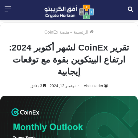
بحث
الق
عن
الرئيسية
»
منصة CoinEx
تقرير CoinEx لشهر أكتوبر 2024:
ارتفاع البيتكوين بقوة مع توقعات
إيجابية
Abdulkader
نوفمبر 12, 2024
3 دقائق