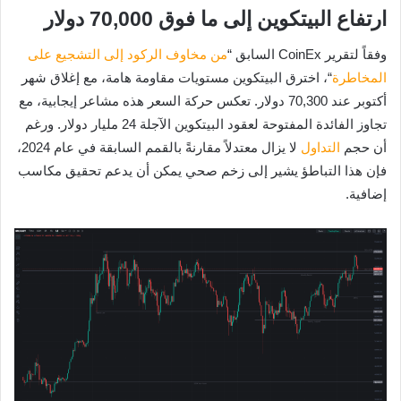
ارتفاع البيتكوين إلى ما فوق 70,000 دولار
وفقاً لتقرير CoinEx السابق “
من مخاوف الركود إلى التشجيع على
المخاطرة
“، اخترق البيتكوين مستويات مقاومة هامة، مع إغلاق شهر
أكتوبر عند 70,300 دولار. تعكس حركة السعر هذه مشاعر إيجابية، مع
تجاوز الفائدة المفتوحة لعقود البيتكوين الآجلة 24 مليار دولار. ورغم
أن حجم
التداول
لا يزال معتدلاً مقارنةً بالقمم السابقة في عام 2024،
فإن هذا التباطؤ يشير إلى زخم صحي يمكن أن يدعم تحقيق مكاسب
إضافية.