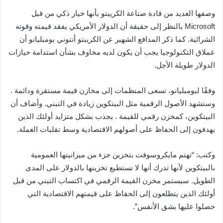
وصفها العديد من قادة صناعة الكريبتو بأنها خيار ذكي من قبل
Microsoft بالنظر إلى حقيقة أن الدولار الأمريكي يفقد قيمته وقوته
الشرائية. كما ذكر المدافع الشهير عن الكريبتو أنتوني بومبليانو أن
عملاق التكنولوجيا يجب أن يكون لديه مخاوف بشأن استدامة حيازات
الدولار طويلة الأجل.
وفقًا لبومبليانو، تسعى المنظمات إلى مخازن قيمة مستقرة ودائمة .
وستشهد الأصول الرقمية مثل البيتكوين زيادة في التبني. وأضاف أن
البيتكوين، كمخزن رقمي للقيمة . يجذب بشكل متزايد أولئك الذين
يهدفون إلى الحفاظ على أصولهم الاقتصادية وسط تقلبات العملة.
وكتب: “تهتم مايكروسوفت بتخزين جزء من ميزانيتها العمومية
بالبيتكوين لأنها تدرك أنها لا تستطيع تخزينها بالدولار على المدى
الطويل. سيستمر مخزن القيمة الرقمي في اكتساب التبني من قبل
أولئك الذين يتطلعون إلى الحفاظ على قيمتهم الاقتصادية التي
حصلوا عليها بشق الأنفس”.