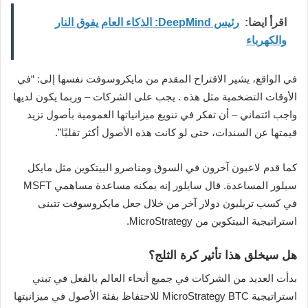
اقرأ ايضا:
رئيس DeepMind: الذكاء العام يفوق النار
والكهرباء
في الواقع، يشير الاقتراح المقدم من مايكروسوفت نفسها إلى: “في
الأوقات التضخمية مثل هذه . يجب على الشركات – وربما يكون لديها
واجب ائتماني – أن تفكر في تنويع ميزانياتها العمومية بأصول تزيد
قيمتها عن السندات، حتى لو كانت هذه الأصول أكثر تقلبًا”.
كما قدم لاعبون آخرون في السوق ومناصرو البيتكوين مثل مايكل
سيلور المساعدة. قال سايلور إنه يمكنه مساعدة مساهمي MSFT
في كسب تريليون دولار آخر من خلال جعل مايكروسوفت تتبنى
استراتيجية البيتكوين من MicroStrategy.
هل سيخلق هذا تأثير كرة الثلج؟
بدأت العديد من الشركات في جميع أنحاء العالم بالفعل في تبني
استراتيجية MicroStrategy BTC للاحتفاظ بفئة الأصول في ميزانيتها