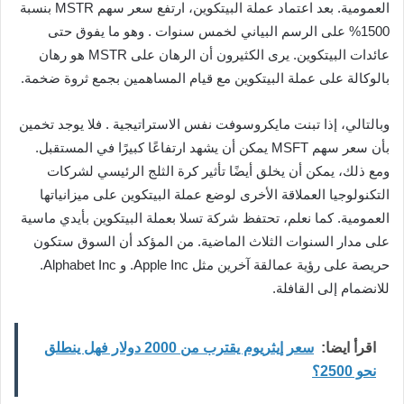
العمومية. بعد اعتماد عملة البيتكوين، ارتفع سعر سهم MSTR بنسبة
1500% على الرسم البياني لخمس سنوات . وهو ما يفوق حتى
عائدات البيتكوين. يرى الكثيرون أن الرهان على MSTR هو رهان
بالوكالة على عملة البيتكوين مع قيام المساهمين بجمع ثروة ضخمة.
وبالتالي، إذا تبنت مايكروسوفت نفس الاستراتيجية . فلا يوجد تخمين
بأن سعر سهم MSFT يمكن أن يشهد ارتفاعًا كبيرًا في المستقبل.
ومع ذلك، يمكن أن يخلق أيضًا تأثير كرة الثلج الرئيسي لشركات
التكنولوجيا العملاقة الأخرى لوضع عملة البيتكوين على ميزانياتها
العمومية. كما نعلم، تحتفظ شركة تسلا بعملة البيتكوين بأيدي ماسية
على مدار السنوات الثلاث الماضية. من المؤكد أن السوق ستكون
حريصة على رؤية عمالقة آخرين مثل Apple Inc. و Alphabet Inc.
للانضمام إلى القافلة.
اقرأ ايضا:
سعر إيثريوم يقترب من 2000 دولار فهل ينطلق
نحو 2500؟