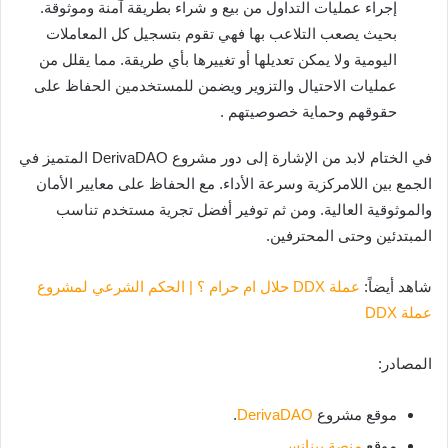
إجراء عمليات التداول من بيع و شراء بطريقة آمنة وموثوقة.
بحيث يصعب التلاعب بها فهي تقوم بتسجيل كل المعاملات
اليومية ولا يمكن تعديلها أو تغييرها بأي طريقة. مما يقلل من
عمليات الاحتيال والتزوير ويضمن للمستخدمين الحفاظ على
حقوقهم وحماية خصوصيتهم .
في الختام لابد من الإشارة إلى دور مشروع
DerivaDAO المتميز في
الجمع بين اللامركزية وسرعة الأداء. مع الحفاظ على معايير الأمان
والموثوقية العالية. ومن ثم توفير أفضل تجرية مستخدم تناسب
المبتدئين وحتى المحترفين.
شاهد أيضاً:
عملة DDX حلال ام حرام ؟ | الحكم الشرعي لمشروع
عملة DDX
المصادر:
موقع مشروع
DerivaDAO
.
موقع
منصة بينانس
.