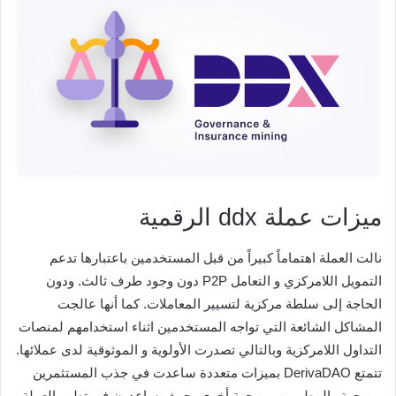
ميزات عملة ddx الرقمية
نالت العملة اهتماماً كبيراً من قبل المستخدمين باعتبارها تدعم
التمويل اللامركزي و التعامل P2P دون وجود طرف ثالث. ودون
الحاجة إلى سلطة مركزية لتسيير المعاملات. كما أنها عالجت
المشاكل الشائعة التي تواجه المستخدمين اثناء استخدامهم لمنصات
التداول اللامركزية وبالتالي تصدرت الأولوية و الموثوقية لدى عملائها.
تتمتع DerivaDAO بميزات متعددة ساعدت في جذب المستثمرين
من جهة والمطورين من جهة أخرى بحيث يساعدون في تطويرالعملة