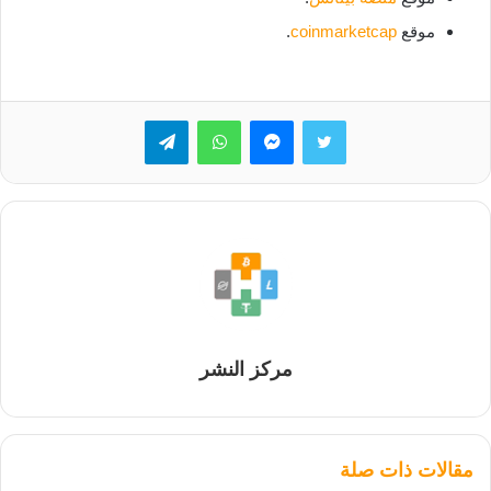
موقع
coinmarketcap
.
تويتر
ماسنجر
واتساب
تيلقرام
مركز النشر
مقالات ذات صلة