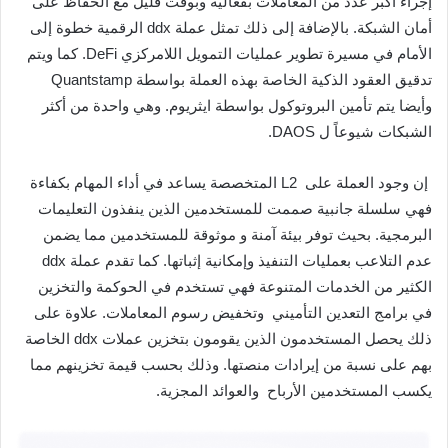
إجراء أكبر عدد من المعاملات بفعالية وبوقت قليل مع الحفاظ على
أمان الشبكة. بالإضافة إلى ذلك تمثل عملة ddx الرقمية خطوة إلى
الأمام في مسيرة تطوير عمليات التمويل اللامركزي DeFi. كما ويتم
تدقيق العقود الذكية الخاصة بهذه العملة بواسطة Quantstamp
وأيضا يتم تأمين البروتوكول بواسطة ايثريوم. وهي واحدة من أكثر
الشبكات شيوعاً ل DAOS.
إن وجود العملة على L2 المتخصصة يساعد في أداء المهام بكفاءة
فهي سلسلة جانبية صممت للمستخدمين الذين ينفذون التعليمات
البرمجية. بحيث توفر بيئة آمنة و موثوقة للمستخدمين مما يضمن
عدم التلاعب بعمليات التنفيذ وإمكانية إثباتها. كما تقدم عملة ddx
الكثير من الخدمات المتنوعة فهي تستخدم في الحوكمة والتخزين
في برامج التعدين التأميني وتخفيض رسوم المعاملات. علاوة على
ذلك يحصل المستخدمون الذين يقومون بتخزين عملات ddx الخاصة
بهم على نسبة من إيرادات منصتها. وذلك بحسب قيمة تخزينهم مما
يكسب المستخدمين الأرباح والعوائد المجزية.