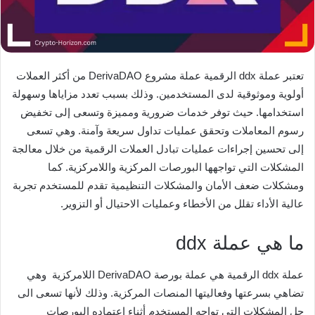
تعتبر عملة ddx الرقمية عملة مشروع DerivaDAO من أكثر العملات
أولوية وموثوقية لدى المستخدمين. وذلك بسبب تعدد مزاياها وسهولة
استخدامها. حيث توفر خدمات ضرورية ومميزة وتسعى إلى تخفيض
رسوم المعاملات وتحقق عمليات تداول سريعة وآمنة. وهي تسعى
إلى تحسين إجراءات عمليات تبادل العملات الرقمية من خلال معالجة
المشكلات التي تواجهها البورصات المركزية واللامركزية. كما
ومشكلات ضعف الأمان والمشكلات التنظيمية تقدم للمستخدم تجربة
عالية الأداء تقلل من الأخطاء وعمليات الاحتيال أو التزوير.
ما هي عملة ddx
عملة ddx الرقمية هي عملة بورصة DerivaDAO اللامركزية وهي
تضاهي بسرعتها وفعاليتها المنصات المركزية. وذلك لأنها تسعى الى
حل المشكلات التي تواجه المستخدم أثناء اعتماده البورصات