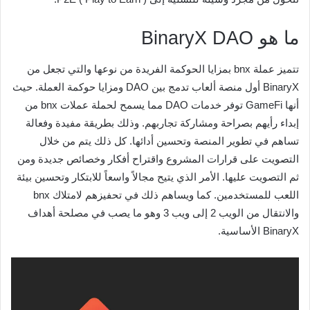
ما هو BinaryX DAO
تتميز عملة bnx بمزايا الحوكمة الفريدة من نوعها والتي تجعل من
BinaryX أول منصة ألعاب تدمج بين DAO ومزايا حوكمة العملة. حيث
أنها GameFi توفر خدمات DAO مما يسمح لحملة عملات bnx من
إبداء رأيهم بصراحة ومشاركة تجاربهم. وذلك بطريقة مفيدة وفعالة
تساهم في تطوير المنصة وتحسين أدائها. كل ذلك يتم من خلال
التصويت على قرارات المشروع واقتراح أفكار وخصائص جديدة ومن
ثم التصويت عليها. الأمر الذي يتيح مجالاً واسعاً للابتكار وتحسين بيئة
اللعب للمستخدمين. كما ويساهم ذلك في تحفيزهم لامتلاك bnx
والانتقال من الويب 2 إلى ويب 3 وهو ما يصب في مصلحة أهداف
BinaryX الأساسية.