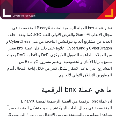
تعتبر عملة bnx العملة الرسمية لمنصة BinaryX المتخصصة في
مجال الألعاب GameFi والعرض الأولي للعبة IGO. كما وتقف خلف
العديد من مشاريع ألعاب بلوكتشين الناجحة من مثل CyberChess و
CyberDragon و CyberLand. علاوة على ذلك فإن عملة bnx تعتبر
من العملات الداعمة للتمويل اللامركزي DeFi و لأنظمة DAO بحيث
تتمتع بمزايا الأمان والخصوصية. ويعتبر مشروع BinaryX من
المشاريع التي تدعم الابتكار بشكل كبير من خلال إتاحة المجال أمام
المطورين للإطلاق الأولي لألعابهم.
ما هي عملة bnx الرقمية
إن عملة bnx الرقمية هي العملة الرسمية لمنصة BinaryX
المتخصصة في مجال ألعاب البلوكتشين. حيث تشكل المنصة جسراً
يساعد المطورين والمستخدمين من الانتقال من ويب 2 إلى ويب 3.