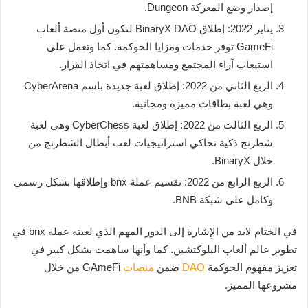
إصدار وضع المعركة Dungeon.
يناير 2022: إطلاق BinaryX DAO لتكون أول منصة ألعاب
GameFi توفر خدمات ومزايا الحوكمة. كما وتعمل على
استيعاب آراء المجتمع ومساهمتهم في اتخاذ القرار.
الربع الثاني من 2022: إطلاق لعبة جديدة باسم CyberArena
وهي لعبة بطاقات مميزة ومجانية.
الربع الثالث من 2022: إطلاق لعبة CyberChess وهي لعبة
شطرنج ذكية تحاكي استراتيجيات لعب أبطال الشطرنج من
خلال BinaryX.
الربع الرابع من 2022: تقسيم عملة bnx وإطلاقها بشكل رسمي
وكامل على شبكة BNB.
في الختام لابد من الإِشارة إلى الدور المهم الذي لعبته عملة bnx في
تطوير عالم ألعاب البلوكتشين. كما وأنها ساهمت بشكل كبير في
تعزيز مفهوم الحوكمة
DAO
ضمن
منصات
GAmeFi من خلال
مشروعها المميز.