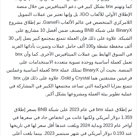
كما وتهتم bnx بشكل كبير في دعم الميتافيرس من خلال منصة
الإطلاق الأولي للألعاب IGO. بل وإنها تعتبر من عملات التمويل
اللامركزي المتخصص في عالم الألعاب GameFi. تم إطلاق مشروع
BinaryX على شبكة BNB ويصنف ضمن أفضل 10 مشاريع على
الشبكة. علاوة على ذلك فإن العملة تتمتع بمجتمع كبير يصل إلى 30
ألف محفظة نشطة و100 ألف حامل عملات وتميزت بأدائها الفريد
في السوق الهابط بين عملات الميتافيرس الأخرى. كما وأن bnx
تعمل كعملة أساسية ووحدة تسوية متعددة الاستخدامات على
المنصة. بحيث أن BinaryX تمتلك عملة bnx كعملة أساسية وعملتين
فرعيتين مشتقتين هما Crystal و Gold. علاوة على ذلك فإن bnx
تتمتع بمزايا الحوكمة التي تساعد مجتمعها الكبير في المشاركة في
عملية تطوير بيئة العملة ومشروعها بشكل أكبر.
تم إطلاق عملة bnx في عام 2023 على شبكة BNB بسعر إطلاق
1.359 دولار أمريكي ولكنها عانت من انخفاض حاد في سعرها في
أواخر عام 2023 وبداية 2024 وبلغت عندها أقل سعر لها في تاريخها
عند 0.193 دولار أمريكي في شهر سبتمبر 2023. بينما بلغت أعلى