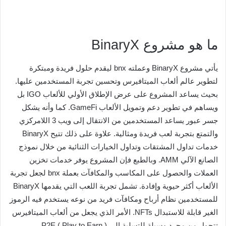
ما هو مشروع BinaryX
يأتي مشروع BinaryX وعملته bnx ليقدم حلول فريدة ومبتكرة
لتطوير عالم ألعاب الميتافيرس وتحسين تجربة المستخدمين عليها.
بحيث يساعد المشروع على عرض الإطلاق الأولي للألعاب IGO بل
ويساهم في تطوير دعم وتمويل الألعاب GameFi. كما وأنه يشكل
جسر عبور يساعد المستخدمين من الانتقال إلى ويب 3 اللامركزي
والتمتع بتجربة لعب فريدة ومثالية. علاوة على ذلك تتيح BinaryX
خدمات تداول المشتقات وتداول الخيارات الثنائية من خلال نموذج
الصانع الآلي AMM. وبالطبع فإن المشروع يوفر خدمات تخزين
العملات والحصول على المكاسب والمكافآت بعملة bnx لجعل تجربة
الألعاب أكثر حيوية وإفادة. تشمل تجربة اللعب التي يقدمها BinaryX
للمستخدمين نظام أرباح ومكافآت فريد من نوعه يستخدم فيه الرموز
الغير قابلة للاستبدال NFTs. الأمر الذي يجعل من ألعاب الميتافيرس
تتحول من مجرد وسيلة للتسلية إلى ( P2E ( Play to Earn.