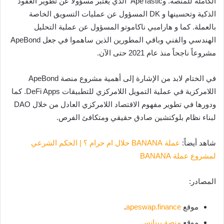
الكاملة للمنصة. وApeTastic الذي يعتبر مسؤولاً عن تطوير العقود
الذكية وتحسينها و DK المسؤول عن عمليات التسويق الخاصة
بالعملة. كما و هارامبي ناكاموتو المسؤول عن عملية التحليل
الهندسي والفني وباقي المطورين الذين ساهموا في جعل ApeBond
مشروعاً ناجحاً منذ عام 2021 حتى الآن.
في الختام لابد من الإشارة إلى أهمية مشروع منصة ApeBond
اللامركزية في عملية التمويل اللامركزي للتطبيقات DeFi Apps. كما
ودورها في تطوير مفهوم الاقتصاد اللامركزي العادل من خلال DAO
لبناء نظام بلوكتشين صادق حقيقي ومتكافئ الفرص.
شاهد أيضاً:
عملة BANANA حلال ام حرام ؟ | الحكم الشرعي
لمشروع عملة BANANA
المصادر:
موقع
apeswap.finance
.
موقع
منصة بينانس
.