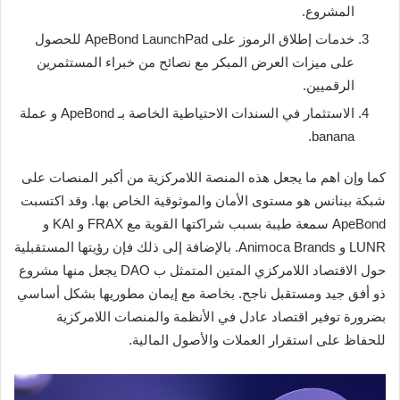
المشروع.
خدمات إطلاق الرموز على ApeBond LaunchPad للحصول
على ميزات العرض المبكر مع نصائح من خبراء المستثمرين
الرقميين.
الاستثمار في السندات الاحتياطية الخاصة بـ ApeBond و عملة
banana.
كما وإن اهم ما يجعل هذه المنصة اللامركزية من أكبر المنصات على
شبكة بينانس هو مستوى الأمان والموثوقية الخاص بها. وقد اكتسبت
ApeBond سمعة طيبة بسبب شراكتها القوية مع FRAX و KAI و
LUNR و Animoca Brands. بالإضافة
إلى ذلك فإن رؤيتها المستقبلية
حول الاقتصاد اللامركزي المتين المتمثل ب DAO يجعل منها مشروع
ذو أفق جيد ومستقبل ناجح. بخاصة مع إيمان مطوريها بشكل أساسي
بضرورة توفير اقتصاد عادل في الأنظمة والمنصات اللامركزية
للحفاظ على استقرار العملات والأصول المالية.