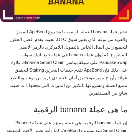
تعتبر عملة banana العملة الرسمية لمشروع ApeBond المميز
والفريد من نوعه الذي يعتبر سوق OTC. بحيث يقدم أفضل الحلول
لتجميع رأس المال الخاص بالتمويل اللامركزي بالرمز الأصلي
للمشروع. كما وإن عملة banana هي عملة تتبع بانيك سواب
PancakeSwap على شبكة بينانس Binance Smart Chain. علاوة
على ذلك فإن ApeBond تقدم خدمات التخزين Staking لتحقيق
عوائد وأرباح مميزة وتحقيق أمان اقتصادي فريد من نوعه. وبالطبع
تتمتع العملة ومشروعها بالكثير من الميزات التي تجعلها ذات صيت
شائع بين المستثمرين.
ما هي عملة banana الرقمية
إن عملة banana الرقمية هي عملة مميزة على شبكة Binance
Smart Chain تتبع مشروع ApeBond. كما وأنها تعتبر الأخت الشقيقة