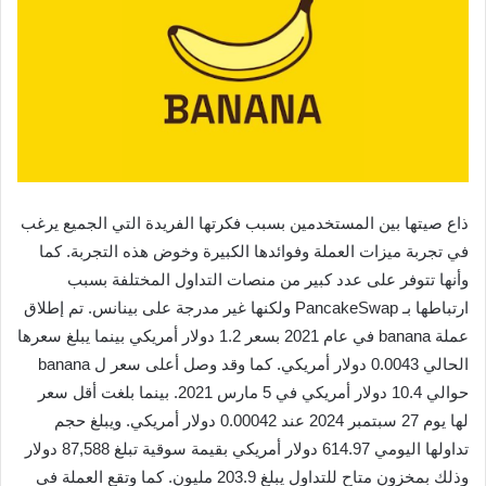
ذاع صيتها بين المستخدمين بسبب فكرتها الفريدة التي الجميع يرغب
في تجربة ميزات العملة وفوائدها الكبيرة وخوض هذه التجربة. كما
وأنها تتوفر على عدد كبير من منصات التداول المختلفة بسبب
ارتباطها بـ PancakeSwap ولكنها غير مدرجة على بينانس. تم إطلاق
عملة banana في عام 2021 بسعر 1.2 دولار أمريكي بينما يبلغ سعرها
الحالي 0.0043 دولار أمريكي. كما وقد وصل أعلى سعر ل banana
حوالي 10.4 دولار أمريكي في 5 مارس 2021. بينما بلغت أقل سعر
لها يوم 27 سبتمبر 2024 عند 0.00042 دولار أمريكي. ويبلغ حجم
تداولها اليومي 614.97 دولار أمريكي بقيمة سوقية تبلغ 87,588 دولار
وذلك بمخزون متاح للتداول يبلغ 203.9 مليون. كما وتقع العملة في