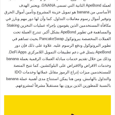
لعملة ApeBond الثانية التي تسمى GNANA. ويعتبر الهدف
الأساسي من banana هو تمويل خزينة المشروع وتأمين أموال الحرق
وتوفير أموال رسوم معاملات التداول. كما وأن لها دور مهم وبارز في
مكافأة المستخدمين الذين يقومون بإجراء عمليات التخزين Staking
والمساهمة في تطوير ApeBond بشكل أكبر. تندرج العملة تحت
العملات المخصصة ببروتوكول PancakeSwap بحيث تساهم في
تطوير البروتوكول ودفع الرسوم عليه. علاوة على ذلك فإن دور
ApeBond يتمثل في دعم تطبيقات التمويل اللامركزي DeFi Apps.
وذلك من خلال تقديم خدمات مبادلة العملات الرقمية بعملة banana
وخدمات الاقراض والاقتراض على البلوكتشين. كما تتيح المنصة
للمستخدمين ميزات إدراج الرموز مقابل عملاتها وخدمات IDO
والتداول بالهامش. ومن هنا يمكن استنتاج مدى أهمية عملة banana
بالنسبة للمطورين الذين يرون بها مستقبلاً مشرقاً لمشروعهم.