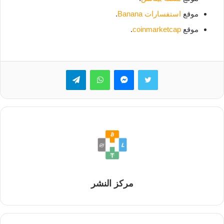
موقع
استفسارات Banana
.
موقع
coinmarketcap
.
تويتر
ماسنجر
واتساب
تيلقرام
مركز النشر