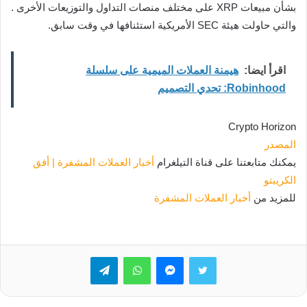
بشأن مبيعات XRP على مختلف منصات التداول والتوزيعات الأخرى .
والتي حاولت هيئة SEC الأمريكية استئنافها في وقت سابق.
اقرأ ايضا:
هيمنة العملات الميمية على سلسلة
Robinhood: تحدي التصميم
Crypto Horizon
المصدر
يمكنك متابعتنا على قناة التيلغرام
أخبار العملات المشفرة | أفق
الكريبتو
للمزيد من
أخبار العملات المشفرة
تويتر
ماسنجر
واتساب
تيلقرام