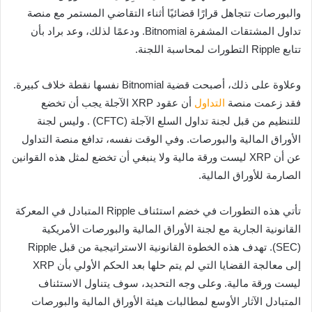
والبورصات تتجاهل قرارًا قضائيًا أثناء التقاضي المستمر مع منصة
تداول المشتقات المشفرة Bitnomial. ودعمًا لذلك، وعد براد بأن
تتابع Ripple التطورات لمحاسبة اللجنة.
وعلاوة على ذلك، أصبحت قضية Bitnomial نفسها نقطة خلاف كبيرة.
فقد زعمت منصة
التداول
أن عقود XRP الآجلة يجب أن تخضع
للتنظيم من قبل لجنة تداول السلع الآجلة (CFTC) . وليس لجنة
الأوراق المالية والبورصات. وفي الوقت نفسه، تدافع منصة التداول
عن أن XRP ليست ورقة مالية ولا ينبغي أن تخضع لمثل هذه القوانين
الصارمة للأوراق المالية.
تأتي هذه التطورات في خضم استئناف Ripple المتبادل في المعركة
القانونية الجارية مع لجنة الأوراق المالية والبورصات الأمريكية
(SEC). تهدف هذه الخطوة القانونية الاستراتيجية من قبل Ripple
إلى معالجة القضايا التي لم يتم حلها بعد الحكم الأولي بأن XRP
ليست ورقة مالية. وعلى وجه التحديد، سوف يتناول الاستئناف
المتبادل الآثار الأوسع لمطالبات هيئة الأوراق المالية والبورصات