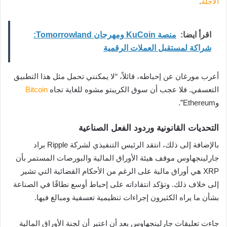
الآجلة
.
اقرأ ايضا:
منصة KuCoin ومهرجان Tomorrowland:
شراكة لمستقبل العملات الرقمية
أعرب مورغان عن إحباطه، قائلاً، “لا يمكنني تحمل مثل هذا التطبيق
التعسفي. فلا عجب أن سوق الكريبتو مشوه للغاية تجاه
Bitcoin
وEthereum”.
التحديات القانونية وردود الفعل الصناعية
بالإضافة إلى ذلك، انتقد الرئيس التنفيذي لشركة Ripple براد
جارلينجهاوس موقف هيئة الأوراق المالية والبورصات المستمر بأن
XRP هي أوراق مالية على الرغم من الأحكام القضائية التي تشير
إلى خلاف ذلك. وتؤكد انتقاداته على إحباط أوسع نطاقًا في الصناعة
بشأن ما يراه الكثيرون إجراءات تنظيمية تعسفية ومبالغ فيها.
جاءت تعليقات جارلينجهاوس بعد أن اعتبِر أن لجنة الأوراق المالية