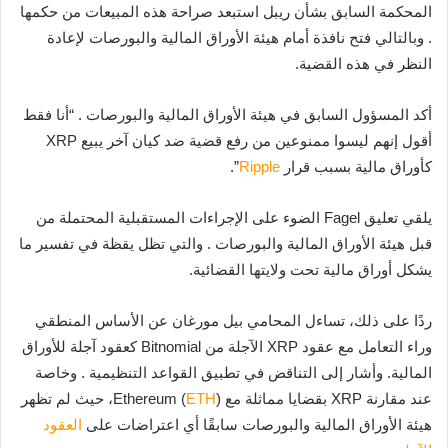
المحكمة السابق بشأن ريبل استبعد صراحة هذه المبيعات من حكمها
. وبالتالي فتح نافذة أمام هيئة الأوراق المالية والبورصات لإعادة
النظر في هذه القضية.
أكد المسؤول السابق في هيئة الأوراق المالية والبورصات . “أنا فقط
أقول إنهم ليسوا ممنوعين من رفع قضية ضد كيان آخر يبيع XRP
كأوراق مالية بسبب قرار
Ripple
”.
يلقي تعليق Fagel الضوء على الإجراءات المستقبلية المحتملة من
قبل هيئة الأوراق المالية والبورصات . والتي تظل يقظة في تفسير ما
يشكل أوراق مالية تحت ولايتها القضائية.
ردًا على ذلك، تساءل المحامي بيل مورغان عن الأساس المنطقي
وراء التعامل مع عقود XRP الآجلة من Bitnomial كعقود آجلة للأوراق
المالية. وأشار إلى التناقض في تطبيق القواعد التنظيمية . وخاصة
عند مقارنة XRP بقضايا مماثلة مع Ethereum (
ETH
)، حيث لم تظهر
هيئة الأوراق المالية والبورصات سابقًا أي اعتراضات على
العقود