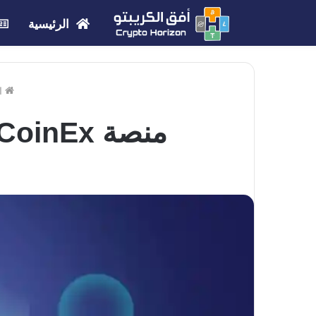
الرئيسية
ال
منصة CoinEx تعزز عملة CET بمنتجات جديدة ومبتكرة