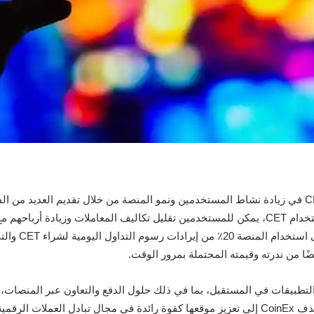
بكبار الشخصيات، وخيارات الستاكينغ. كما من خلال استخدام CET، يمكن للمستخدمين تقليل تكالي
قيمة CET، نفذت