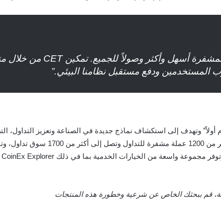
“نحن ملتزمون بجعل تداول العملات ا
رب المستخدمين ودفع مستقبل نظامنا البيئي.”
نة، قم ببحثك الخاص عن شرعية وخطورة هذه المنتجات