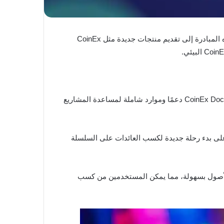
). حيث تهدف هذه المبادرة إلى تقديم منتجات جديدة مثل CoinEx
، وهو منتج مبتكر مصمم لمساعدة المشاريع البلوكشين الناشئة في جمع التبرعات والترويج، حيث يوفر CoinEx Dock دعمًا وموارد شاملة لمساعدة المشاريع
 على بدء رحلة جديدة لكسب العائدات على السلسلة
الأصول بسهولة، مما يمكن المستخدمين من كسب