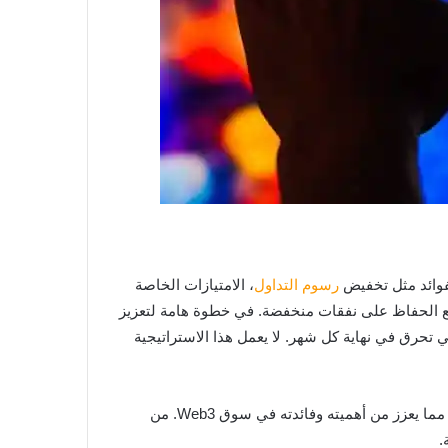
رسوم
التداول
، الامتيازات الخاصة
ف المعاملات وزيادة أرباحهم مع الحفاظ على نفقات منخفضة. في خطوة هامة لتعزيز
 CoinEx نموذجًا تضخميًا قويًا أدى إلى استخدام المنصة 20٪ من إيرادات رسوم التداول اليومية لشراء CET والتي تحرق في نهاية كل شهر. لا يعمل هذا الاستراتيجية
كما ومن المقرر أن تدمج CoinEx CET في المزيد من التطبيقات في المستقبل، بما في ذلك حلول الدفع والتعاون عبر المنصات، مما يعزز من أهميته وفائدته في سوق Web3. من