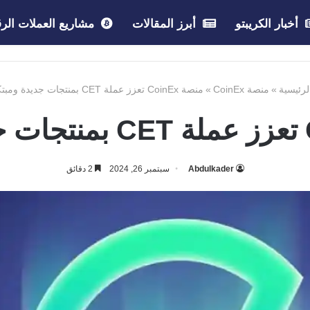
أخبار الكريبتو
أبرز المقالات
مشاريع العملات الرق
رئيسية
»
منصة CoinEx
»
منصة CoinEx تعزز عملة CET بمنتجات جديدة ومبتكرة
Abdulkader
سبتمبر 26, 2024
2 دقائق