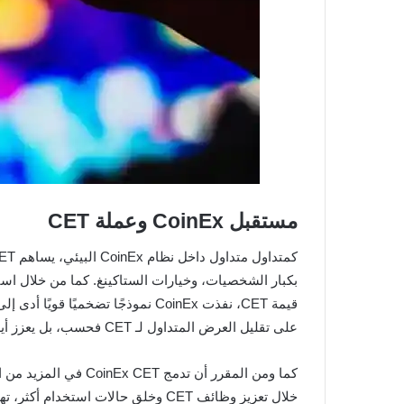
مستقبل CoinEx وعملة CET
كمتداول متداول داخل نظام CoinEx البيئي، يساهم CET في زيادة نشاط المستخدمين ونمو المنصة من خلال تقديم العديد من الفوائد مثل تخفيض
على تقليل العرض المتداول لـ CET فحسب، بل يعزز أيضًا من ندرته وقيمته المحتملة بمرور الوقت.
خلال تعزيز وظائف CET وخلق حالات استخدام أكثر، تهدف CoinEx إلى تعزيز موقعها كقوة رائدة في مجال تبادل العملات الرقمية.