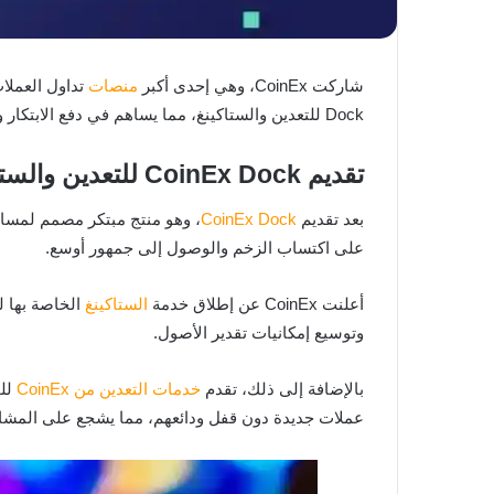
شاركت CoinEx، وهي إحدى أكبر
منصات
تداول العملات الر
Dock للتعدين والستاكينغ، مما يساهم في دفع الابتكار وتعزيز تفاعل المستخدمين، وكلها تهدف إلى زيادة قيمة CET ضمن نظام CoinEx البيئي.
تقديم CoinEx Dock للتعدين والستاكينغ
بعد تقديم
CoinEx Dock
على اكتساب الزخم والوصول إلى جمهور أوسع.
أعلنت CoinEx عن إطلاق خدمة
الستاكينغ
الخاصة بها ل
وتوسيع إمكانيات تقدير الأصول.
بالإضافة إلى ذلك، تقدم
خدمات التعدين من CoinEx
للم
عملات جديدة دون قفل ودائعهم، مما يشجع على المشارك