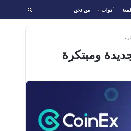
مية
أدوات
من نحن
بحث
عن