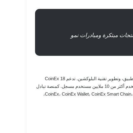
لمشفرة أسهل وأكثر وصولاً للجميع. تمكين CET من خلال منتجات مبتكرة ومبادرات نمو
في عام 2017 وتلتزم بمبدأ “المستخدم أولاً” وتهدف إلى استكشاف نماذج جديدة في الصناعة وتعزيز التداول، التطبيق، وتطوير تقنية البلوكشين. تدعم CoinEx 18
سوق لغة وتغطي أكثر من 200 دولة ومنطقة، وتوفر أكثر من 1200 عملة مشفرة للتداول وتصل إلى أكثر من 1700 سوق تداول، وتخدم أكثر من 10 ملايين مستخدم مسجل. كمنصة تبادل
رائدة عالميًا، تمتلك CoinEx بالفعل نظامًا بيئيًا شاملاً وتوفر مجموعة واسعة من الخيارات الخدمية بما في ذلك CoinEx، CoinEx Wallet، CoinEx Smart Chain، CoinEx Explorer،