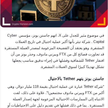
في موضوع مثير للجدل على X، اتهم جاستن بونز، مؤسس Cyber ​​
Capital . شركة تيثر بأنها أكبر عملية احتيال في تاريخ العملات
المشفرة. وهو يعتقد أن الفضيحة المزعومة لمصدر العملة المستقرة
قد تجاوزت فضائح كل من FTX وبيرني مادوف. وحذر بونز من أن
افتقار Tether للشفافية وفشلها في إجراء تدقيق مناسب يجعلها
تشكل تهديدًا كبيرًا لسوق العملات المشفرة.
جاستن بونز يتهم Tether بالاحتيال
“شركة Tether عبارة عن عملية احتيال بقيمة 118 مليار دولار، وهي
أكبر من FTX وبيرني مادوف مجتمعين!”. علاوة على ذلك، لفت
الانتباه إلى الممارسات الاحتيالية المزعومة لجهة إصدار العملة
المستقرة . بما في ذلك فشلها في تقديم دليل على الاحتياطيات أو