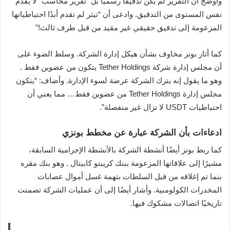
وأوضح أن التقرير لم يكن تدقيقًا رسميًا بل “تقرير محاسب” لا يقدم
نفس المستوى من التدقيق. وادعى أن “تيثر لم تقدم أبدًا احتياطياتها
المزعومة إلى تدقيق حقيقي غير مقيد من قبل طرف ثالث!”
كما أثار بونز مخاوف بشأن هيكل إدارة الشركة. وسلط الضوء على
أن مجلس إدارة شركة Tether Holdings يتكون من عضوين فقط .
وهو ما يقول إنه يترك الشركة عرضة لسوء الإدارة. وأضاف: “يتكون
مجلس إدارة Tether Holdings من عضوين فقط… مما يعني أن
احتياطيات USDT لا تزال غير منفصلة”.
ادعاءات بأن الشركة عبارة عن مخطط بونزي
كما ربط بونز أيضًا أنشطة الشركة بالأنشطة الإجرامية السابقة،
مشيرًا إلى علاقاتها المزعومة ببنك كريبتو كابيتال . وهو بنك مقره
بنما تم إغلاقه من قبل السلطات بتهمة غسل أموال عصابات
المخدرات الكولومبية. وأشار أيضًا إلى أن عمليات الشركة تضمنت
تاريخيًا اتصالات مشكوك فيها.