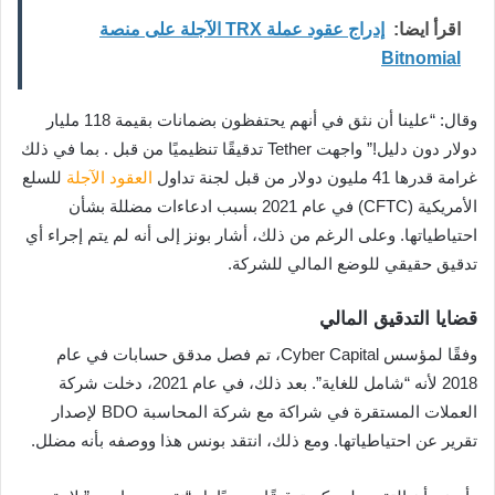
اقرأ ايضا:
إدراج عقود عملة TRX الآجلة على منصة
Bitnomial
وقال: “علينا أن نثق في أنهم يحتفظون بضمانات بقيمة 118 مليار
دولار دون دليل!” واجهت Tether تدقيقًا تنظيميًا من قبل . بما في ذلك
غرامة قدرها 41 مليون دولار من قبل لجنة تداول
العقود الآجلة
للسلع
الأمريكية (CFTC) في عام 2021 بسبب ادعاءات مضللة بشأن
احتياطياتها. وعلى الرغم من ذلك، أشار بونز إلى أنه لم يتم إجراء أي
تدقيق حقيقي للوضع المالي للشركة.
قضايا التدقيق المالي
وفقًا لمؤسس Cyber ​​Capital، تم فصل مدقق حسابات في عام
2018 لأنه “شامل للغاية”. بعد ذلك، في عام 2021، دخلت شركة
العملات المستقرة في شراكة مع شركة المحاسبة BDO لإصدار
تقرير عن احتياطياتها. ومع ذلك، انتقد بونس هذا ووصفه بأنه مضلل.