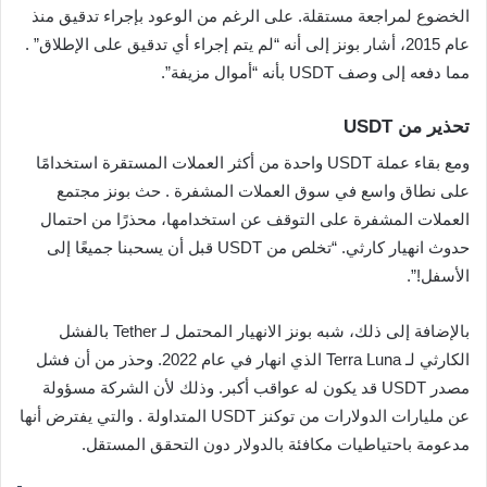
الخضوع لمراجعة مستقلة. على الرغم من الوعود بإجراء تدقيق منذ
عام 2015، أشار بونز إلى أنه “لم يتم إجراء أي تدقيق على الإطلاق” .
مما دفعه إلى وصف USDT بأنه “أموال مزيفة”.
تحذير من USDT
ومع بقاء عملة USDT واحدة من أكثر العملات المستقرة استخدامًا
على نطاق واسع في سوق العملات المشفرة . حث بونز مجتمع
العملات المشفرة على التوقف عن استخدامها، محذرًا من احتمال
حدوث انهيار كارثي. “تخلص من USDT قبل أن يسحبنا جميعًا إلى
الأسفل!”.
بالإضافة إلى ذلك، شبه بونز الانهيار المحتمل لـ Tether بالفشل
الكارثي لـ Terra Luna الذي انهار في عام 2022. وحذر من أن فشل
مصدر USDT قد يكون له عواقب أكبر. وذلك لأن الشركة مسؤولة
عن مليارات الدولارات من توكنز USDT المتداولة . والتي يفترض أنها
مدعومة باحتياطيات مكافئة بالدولار دون التحقق المستقل.