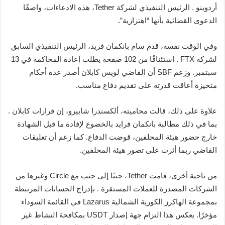
أردوينو . الرئيس التنفيذي لشركة Tether، هذه الادعاءات، واصفًا
الدعوى القضائية بأنها “اهتزازية”.
وفي الوقت نفسه، قدم سام بانكمان فريد، الرئيس التنفيذي السابق
لشركة FTX . استئنافًا من 102 صفحة يطلب إعادة المحاكمة في 13
سبتمبر. وزعم SBF أن القاضي لويس كابلان أصدر عدة أحكام
متحيزة أعاقت قدرته على تقديم دفاع مناسب.
علاوة على ذلك، قالت محاميته، ألكسندرا شابيرو، إن قرارات كابلان .
بما في ذلك مطالبة بانكمان فرايد بالخضوع لإفادة ما قبل الشهادة
خارج حضور هيئة المحلفين، قوضت الدفاع. كما زعم أن تعليقات
القاضي ربما أثرت على تصور هيئة المحلفين.
من ناحية أخرى، قامت Tether، جنبًا إلى جنب مع Circle وغيرها من
الشركات المصدرة للعملات المستقرة . بإدراج الحسابات المرتبطة
بمجموعة الهاكرز الكورية الشمالية Lazarus في القائمة السوداء
مؤخرًا. يعكس هذا التزام جهة إصدار USDT بمكافحة النشاط غير