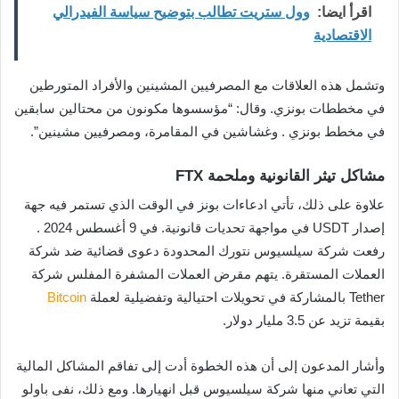
اقرأ ايضا:
وول ستريت تطالب بتوضيح سياسة الفيدرالي
الاقتصادية
وتشمل هذه العلاقات مع المصرفيين المشينين والأفراد المتورطين
في مخططات بونزي. وقال: “مؤسسوها مكونون من محتالين سابقين
في مخطط بونزي . وغشاشين في المقامرة، ومصرفيين مشينين”.
مشاكل تيثر القانونية وملحمة FTX
علاوة على ذلك، تأتي ادعاءات بونز في الوقت الذي تستمر فيه جهة
إصدار USDT في مواجهة تحديات قانونية. في 9 أغسطس 2024 .
رفعت شركة سيلسيوس نتورك المحدودة دعوى قضائية ضد شركة
العملات المستقرة. يتهم مقرض العملات المشفرة المفلس شركة
Tether بالمشاركة في تحويلات احتيالية وتفضيلية لعملة
Bitcoin
بقيمة تزيد عن 3.5 مليار دولار.
وأشار المدعون إلى أن هذه الخطوة أدت إلى تفاقم المشاكل المالية
التي تعاني منها شركة سيلسيوس قبل انهيارها. ومع ذلك، نفى باولو