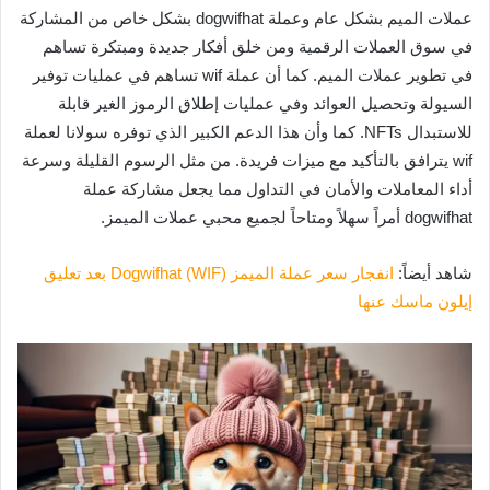
عملات الميم بشكل عام وعملة dogwifhat بشكل خاص من المشاركة
في سوق العملات الرقمية ومن خلق أفكار جديدة ومبتكرة تساهم
في تطوير عملات الميم. كما أن عملة wif تساهم في عمليات توفير
السيولة وتحصيل العوائد وفي عمليات إطلاق الرموز الغير قابلة
للاستبدال NFTs. كما وأن هذا الدعم الكبير الذي توفره سولانا لعملة
wif يترافق بالتأكيد مع ميزات فريدة. من مثل الرسوم القليلة وسرعة
أداء المعاملات والأمان في التداول مما يجعل مشاركة عملة
dogwifhat أمراً سهلاً ومتاحاً لجميع محبي عملات الميمز.
شاهد أيضاً:
انفجار سعر عملة الميمز Dogwifhat (WIF) بعد تعليق
إيلون ماسك عنها