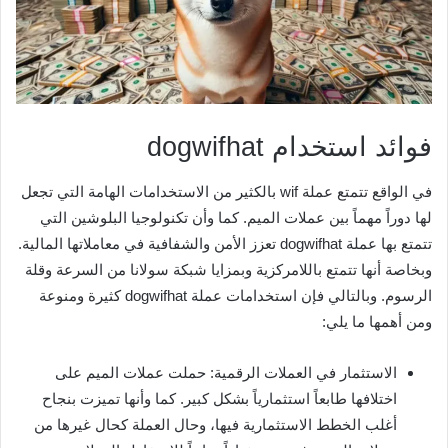
فوائد استخدام dogwifhat
في الواقع تتمتع عملة wif بالكثير من الاستخدامات الهامة التي تجعل
لها دوراً مهماً بين عملات الميم. كما وأن تكنولوجيا البلوشين التي
تتمتع بها عملة dogwifhat تعزز الأمن والشفافية في معاملاتها المالية.
وبخاصة أنها تتمتع باللامركزية وبمزايا شبكة سولانا من السرعة وقلة
الرسوم. وبالتالي فإن استخدامات عملة dogwifhat كثيرة ومنوعة
ومن أهمها ما يلي:
الاستثمار في العملات الرقمية: حملت عملات الميم على
اختلافها طابعاً استثمارياً بشكل كبير. كما وأنها تميزت بنجاح
أغلب الخطط الاستثمارية فيها، وحال العملة كحال غيرها من