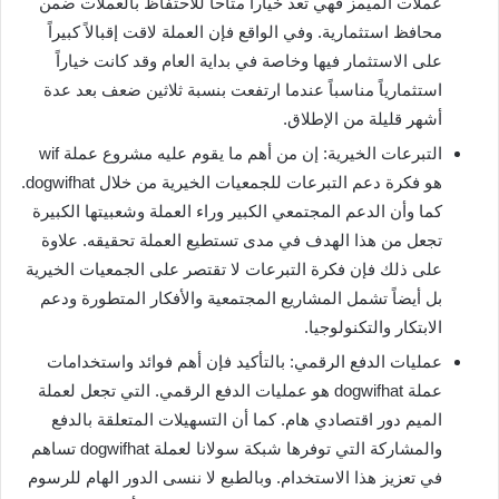
عملات الميمز فهي تعد خياراً متاحاً للاحتفاظ بالعملات ضمن
محافظ استثمارية. وفي الواقع فإن العملة لاقت إقبالاً كبيراً
على الاستثمار فيها وخاصة في بداية العام وقد كانت خياراً
استثمارياً مناسباً عندما ارتفعت بنسبة ثلاثين ضعف بعد عدة
أشهر قليلة من الإطلاق.
التبرعات الخيرية: إن من أهم ما يقوم عليه مشروع عملة wif
هو فكرة دعم التبرعات للجمعيات الخيرية من خلال dogwifhat.
كما وأن الدعم المجتمعي الكبير وراء العملة وشعبيتها الكبيرة
تجعل من هذا الهدف في مدى تستطيع العملة تحقيقه. علاوة
على ذلك فإن فكرة التبرعات لا تقتصر على الجمعيات الخيرية
بل أيضاً تشمل المشاريع المجتمعية والأفكار المتطورة ودعم
الابتكار والتكنولوجيا.
عمليات الدفع الرقمي: بالتأكيد فإن أهم فوائد واستخدامات
عملة dogwifhat هو عمليات الدفع الرقمي. التي تجعل لعملة
الميم دور اقتصادي هام. كما أن التسهيلات المتعلقة بالدفع
والمشاركة التي توفرها شبكة سولانا لعملة dogwifhat تساهم
في تعزيز هذا الاستخدام. وبالطبع لا ننسى الدور الهام للرسوم