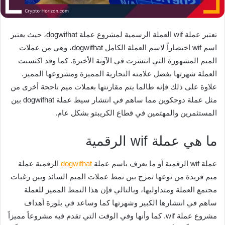
تعتبر عملة wif العملة الرسمية لمشروع عملة dogwifhat، حيث يعتبر
اسم wif اختصاراً لاسم العملة الكامل dogwifhat، وهي من عملات
الميم المشهورة التي انتشرت في الآونة الأخيرة. كما وقد اكتسبت
العملة شهرتها بفضل علامته التجارية المميزة ومشروعها المميز.
علاوة على ذلك فإنه طالما يتم مقارنتها بعملات ميم ناجحة أخرى من
مثل عملة دوجكوين مما ساهم في انتشار سيط عملة dogwifhat بين
المستثمرين والمهتمين في قطاع الكريبتو بشكل عام.
ما هي عملة wif الرقمية
عملة wif الرقمية أو ما يعرف باسم عملة
dogwifhat
الرقمية عملة
ميم فريدة من نوعها تمزج بين نمط عملات الميم السائد وبين رغبات
مجتمع العملة ومتداوليها، وبالتالي فإن هذا النمط المميز للعملة
ساهم في انتشارها الكبير وشهرتها كما وساعد في بلورة أهداف
مشروع عملة wif. كما وأنها وفي الوقت التي تقدم فيه مشروعاً مميزاً