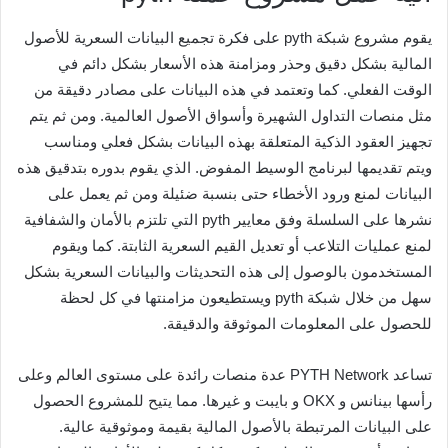
يقوم مشروع شبكة pyth على فكرة تجميع البيانات السعرية للأصول
المالية بشكل دقيق وحذر ومزامنة هذه الأسعار بشكل دائم في
الوقت الفعلي. كما وتعتمد في هذه البيانات على مصادر دقيقة من
مثل منصات التداول الشهيرة وأسواق الأصول العالمية. ومن ثم يتم
تجهيز العقود الذكية المتعلقة بهذه البيانات بشكل فعلي ومناسب
ويتم تقديمها لبرنامج الوسيط المفوض. الذي يقوم بدوره بتدقيق هذه
البيانات لمنع ورود الأخطاء حتى بنسبة ضئيلة ومن ثم يعمل على
نشرها على السلسلة وفق معايير pyth التي تلتزم بالأمان والشفافية
لمنع عمليات التلاعب أو تعديل القيم السعرية الثابتة. كما ويقوم
المستخدمون بالوصول إلى هذه التحديثات والبيانات السعرية بشكل
سهل من خلال شبكة pyth ويستطيعون مزامنتها في كل لحظة
للحصول على المعلومات الموثوقة والدقيقة.
تساعد PYTH Network عدة منصات رائدة على مستوى العالم وعلى
رأسها بينانس و OKX و بايبت و غيرها. مما يتيح للمشروع الحصول
على البيانات المرتبطة بالأصول المالية بقيمة وموثوقية عالية.