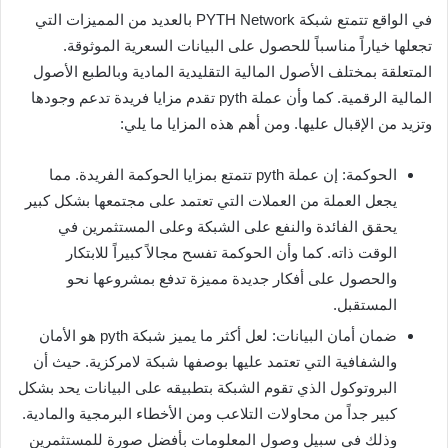
في الواقع تتمتع شبكة PYTH Network بالعديد من المميزات التي
تجعلها خياراً مناسباً للحصول على البيانات السعرية الموثوقة.
المتعلقة بمختلف الأصول المالية التقليدية المادية وبالطبع الأصول
المالية الرقمية. كما وأن عملة pyth تقدم مزايا فريدة تدعم وجودها
وتزيد من الإقبال عليها. ومن أهم هذه المزايا ما يلي:
الحوكمة: إن عملة pyth تتمتع بمزايا الحوكمة الفريدة. مما
يجعل العملة من العملات التي تعتمد على مجتمعها بشكل كبير
يحقق الفائدة والنفع على الشبكة وعلى المستثمرين في
الوقت ذاته. كما وأن الحوكمة تفسح مجالاً كبيراً للابتكار
والحصول على أفكار جديدة مميزة تدفع بمشروعها نحو
المستقبل.
ضمان أمان البيانات: لعل أكثر ما يميز شبكة pyth هو الأمان
والشفافية التي تعتمد عليها بوصفها شبكة لامركزية. حيث أن
البروتوكول الذي تقوم الشبكة بتطبيقه على البيانات يحد بشكل
كبير جداً من محاولات التلاعب ومن الأخطاء البرمجية والمادية.
وذلك في سبيل وصول المعلومات بأفضل صورة للمستثمرين