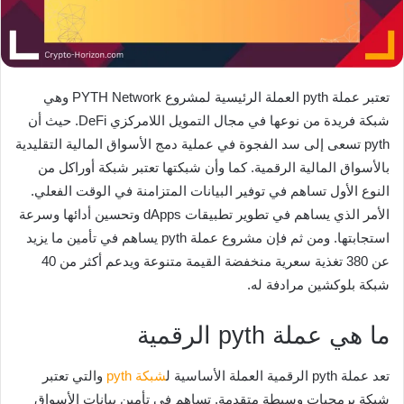
تعتبر عملة pyth العملة الرئيسية لمشروع PYTH Network وهي
شبكة فريدة من نوعها في مجال التمويل اللامركزي DeFi. حيث أن
pyth تسعى إلى سد الفجوة في عملية دمج الأسواق المالية التقليدية
بالأسواق المالية الرقمية. كما وأن شبكتها تعتبر شبكة أوراكل من
النوع الأول تساهم في توفير البيانات المتزامنة في الوقت الفعلي.
الأمر الذي يساهم في تطوير تطبيقات dApps وتحسين أدائها وسرعة
استجابتها. ومن ثم فإن مشروع عملة pyth يساهم في تأمين ما يزيد
عن 380 تغذية سعرية منخفضة القيمة متنوعة ويدعم أكثر من 40
شبكة بلوكشين مرادفة له.
ما هي عملة pyth الرقمية
تعد عملة pyth الرقمية العملة الأساسية ل
شبكة pyth
والتي تعتبر
شبكة برمجيات وسيطة متقدمة. تساهم في تأمين بيانات الأسواق