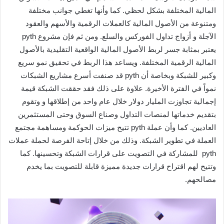
المالية المختلفة بشكل لحظي. كما وأنها تغطي جوانب مختلفة
ومتنوعة من الأصول المالية كالعملات الرقمية والأسهم والعقود
الآجلة و أزواج تداول الفوركس والسلع. ومن ثم فإن مشروع pyth
يعتبر بمثابة جسر لربط الأصول المالية الواقعية التقليدية بالأصول
المالية الرقمية المختلفة. ويساعد هذا الربط في تحقيق نمو سريع
وكبير للشبكة وبخاصة أن pyth قد صنفت أسرع مشاريع الشبكات
نمواً في الفترة الأخيرة. علاوة على ذلك فقد حققت الشبكة قيمة
إجمالية تجاوزت المليار دولار خلال عام واحد من إطلاقها و وتقوم
بتقديم خدماتها لمنصات التداول وصناع السوق وحتى المستثمرين
العاديين. كما وأن عملة pyth تتيح ميزات الحوكمة ومساهمة مجتمع
العملة في تطوير الشبكة. وذلك من خلال إتاحة الفرصة لحملة عملات
pyth للمشاركة في التصويت على قرارات الشبكة وتحسينها. كما
وتتيح لهم اقتراح قرارات جديدة مميزة قابلة للتصويت بما يخدم
مصالحهم.