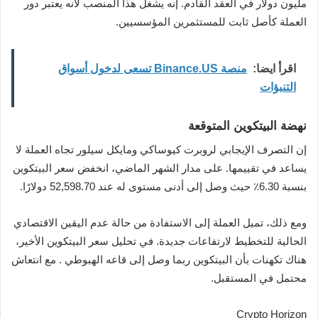
مليون دولار في العقد القادم. إنه يشغل هذا المنصب لأنه يعتبر دور
العملة كأصل ثابت للمستثمرين المؤسسيين.
اقرأ ايضا:
منصة Binance.US تسعى لدخول أسواق
التنبؤات
نهضة البيتكوين المتوقعة
إن التصرف الإيجابي لروبرت كيوساكي ومايكل سيلور تجاه العملة لا
يساعد في تقييمها. على مدار الشهر الماضي، انخفض سعر البيتكوين
بنسبة 6.30٪ حيث وصل إلى أدنى مستوى له عند 52,598.70 دولارًا.
ومع ذلك، تميل العملة إلى الاستفادة من حالة عدم اليقين الاقتصادي
الحالية للتخطيط لارتفاعات جديدة. في تحليل سعر البيتكوين الأخير،
هناك تكهنات بأن البيتكوين ربما وصل إلى قاعه الهبوطي . مع انتعاش
محتمل في المستقبل.
Crypto Horizon