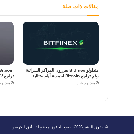
مقالات ذات صلة
متداولو Bitfinex يعززون المراكز الشرائية
رغم تراجع Bitcoin لخمسة أيام متتالية
تراجع MVRV دون متوسط 180 يوم
منذ يوم واحد
منذ يوم
© حقوق النشر 2026، جميع الحقوق محفوظة | أفق الكريبتو