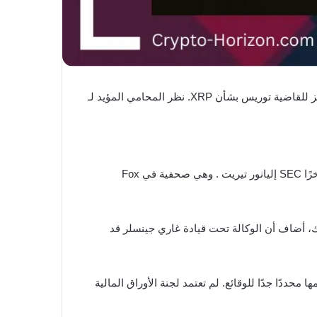
كشفت التطورات الأخيرة فيما يتعلق باستئناف محتمل في قضية ريبل ضد هيئة SEC أن الوكالة تتطلع إلى استئناف الحكم الموجز للقاضية توريس بشأن XRP. نظر المحامي المؤيد لـ
اكتسبت التكهنات حول تقديم استئناف من قبل لجنة الأوراق المالية والبورصات الأمريكية (SEC) زخمًا مؤخرًا. أخبر محامٍ ترك مؤخرًا SEC إليانور تيريت . وهي صحفية في Fox
قارها إلى الولاء المخلص للقانون. ومع ذلك، أضاف أن الوكالة تحت قيادة غاري جينسلر قد
دًا جدًا للوقائع. لم تعتمد لجنة الأوراق المالية