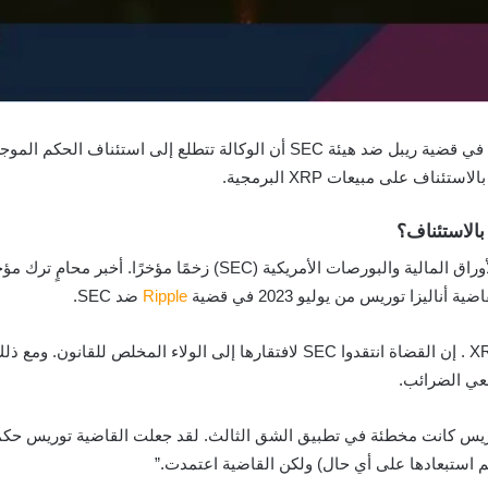
Ripple
ضد SEC.
قال جون ديتون، المحامي المتطوع لـ 75 ألف حامل XRP . إن القضاة انتقدوا SEC لافت
فعي الضرائب.
يس كانت مخطئة في تطبيق الشق الثالث. لقد جعلت القاضية توريس حكمها محد