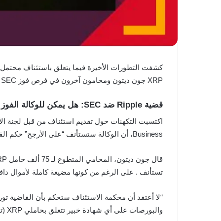
XRP جون ديتون ومحامون آخرون في فرص فوز SEC بالاستئناف على مبيعات XRP البرمجية.
قضية Ripple ضد SEC: هل يمكن للوكالة الفوز بالاستئناف؟
Business، أن الوكالة ستستأنف “على الأرجح” حكم القاضية أناليزا توريس من يوليو 2023 في قضية
تستأنف . على الرغم من كونها مضيعة كاملة لأموال دا
“لا أعتقد أن محكمة الاستئناف ستحكم بأن القاضية تور
والبورصات على أي شهادة خبير تتعلق بحاملي XRP (تم استبعادها على أي حال) ولكن القاضية اعتمدت.”