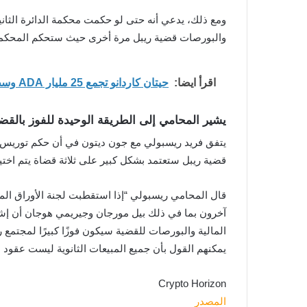
ومع ذلك، يدعي أنه حتى لو حكمت محكمة الدائرة الثان
والبورصات قضية ريبل مرة أخرى حيث ستحكم المحكمة ا
اقرأ ايضا:
حيتان كاردانو تجمع 25 مليار ADA وسط توقعات بارتفاع قوي للسعر
يشير المحامي إلى الطريقة الوحيدة للفوز بالقض
يتفق فريد ريسبولي مع جون ديتون في أن حكم توريس سي
قضية ريبل ستعتمد بشكل كبير على ثلاثة قضاة يتم اختيا
آخرون بما في ذلك بيل مورجان وجيريمي هوجان أن إشعارً
يمكنهم القول بأن جميع المبيعات الثانوية ليست عقود ا
Crypto Horizon
المصدر