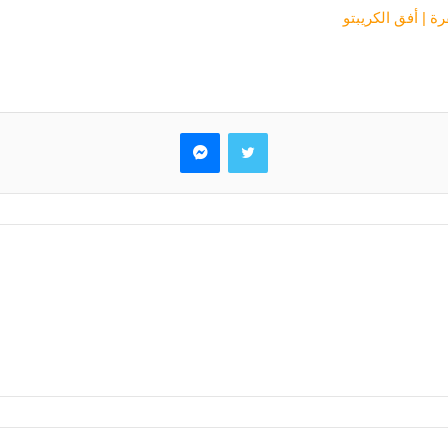
ة | أفق الكريبتو
تويتر
ماسنجر