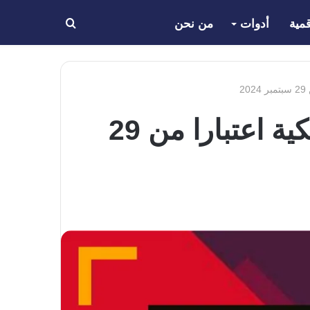
مية
أدوات
من نحن
بحث
عن
تحديث قضية ريبل XRP ضد لجنة SEC الأمريكية اعتبارا من 29