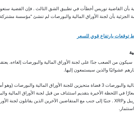
ية بأن القاضية توريس أخطأت في تطبيق الشق الثالث . فإن القضية ستعود
لجزئية بأن لجنة الأوراق المالية والبورصات لم تنشئ “مؤسسة مشتركة”
ية
كون من الصعب جدًا على لجنة الأوراق المالية والبورصات إلغاءه. يعتقد
رهم عشوائيًا والذين سيستمعون إليها.
قال المحامي ريسبولي “إذا استقطبت لجنة الأوراق المالية والبورصات 3 قضاة متحيزين للجنة ال
ا في اللحظة الأخيرة بتقديم استئناف من قبل لجنة الأوراق المالية والب
المالية والبورصات للقضية سيكون فوزًا كبيرًا لمجتمع ريبل وXRP . جنبًا إلى جنب مع المتقاضين الآخري
ستثمار.