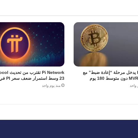
Bitcoin يدخل مرحلة “إعادة ضبط” مع
Pi Network تقترب
23 وسط استمرار ضعف سعر PI في السوق
 واحد
منذ يوم واحد