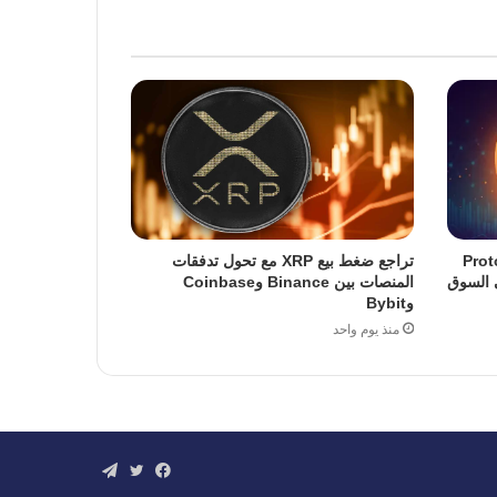
 من تحديث Protocol
تراجع ضغط بيع XRP مع تحول تدفقات
المنصات بين Binance وCoinbase
وBybit
منذ يوم واحد
فيسبوك
تويتر
تيلقرام