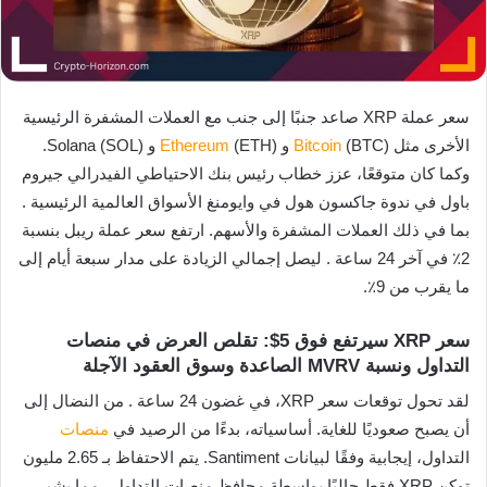
سعر عملة XRP صاعد جنبًا إلى جنب مع العملات المشفرة الرئيسية
الأخرى مثل
(BTC) و
Bitcoin
Ethereum
(ETH) و Solana (SOL).
وكما كان متوقعًا، عزز خطاب رئيس بنك الاحتياطي الفيدرالي جيروم
باول في ندوة جاكسون هول في وايومنغ الأسواق العالمية الرئيسية .
بما في ذلك العملات المشفرة والأسهم. ارتفع سعر عملة ريبل بنسبة
2٪ في آخر 24 ساعة . ليصل إجمالي الزيادة على مدار سبعة أيام إلى
ما يقرب من 9٪.
سعر XRP سيرتفع فوق 5$: تقلص العرض في منصات
التداول ونسبة MVRV الصاعدة وسوق العقود الآجلة
لقد تحول توقعات سعر XRP، في غضون 24 ساعة . من النضال إلى
أن يصبح صعوديًا للغاية. أساسياته، بدءًا من الرصيد في
منصات
التداول، إيجابية وفقًا لبيانات Santiment. يتم الاحتفاظ بـ 2.65 مليون
توكن XRP فقط حاليًا بواسطة محافظ منصات التداول . مما يشير