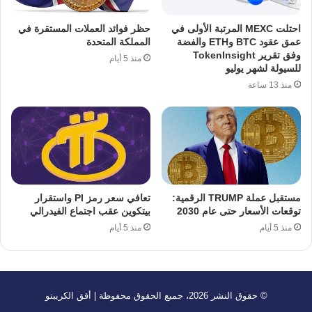
احتلت MEXC المرتبة الأولى في
حظر فوائد العملات المستقرة في
عمق عقود BTC وETH والفضة
المملكة المتحدة
وفق تقرير TokenInsight
منذ 5 أيام
للسيولة لشهر يوليو
منذ 13 ساعة
مستقبل عملة TRUMP الرقمية:
تعافي سعر رمز PI واستقرار
توقعات الأسعار حتى عام 2030
بيتكوين عقب اجتماع الفيدرالي
منذ 5 أيام
منذ 5 أيام
© حقوق النشر 2026، جميع الحقوق محفوظة | أفق الكريبتو