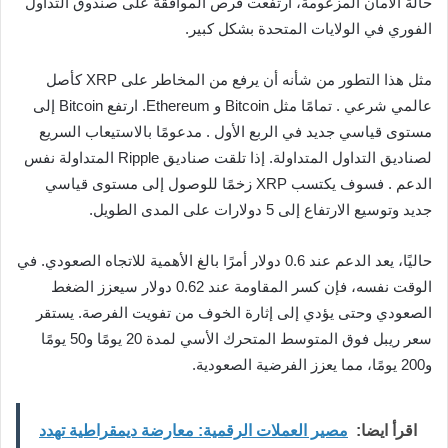
حالة الأمان المزعومة، ارتفعت فرص الموافقة على صندوق التداول
الفوري في الولايات المتحدة بشكل كبير.
مثل هذا التطور من شأنه أن يرفع من المخاطر على XRP كأصل
عالمي شرعي . تمامًا مثل Bitcoin و Ethereum. ارتفع Bitcoin إلى
مستوى قياسي جديد في الربع الأول . مدعومًا بالاستيعاب السريع
لصناديق التداول المتداولة. إذا تلقت صناديق Ripple المتداولة نفس
الدعم . فسوف يكتسب XRP زخمًا للوصول إلى مستوى قياسي
جديد وتوسيع الارتفاع إلى 5 دولارات على المدى الطويل.
حاليًا، يعد الدعم عند 0.6 دولار أمرًا بالغ الأهمية للاتجاه الصعودي. في
الوقت نفسه، فإن كسر المقاومة عند 0.62 دولار سيعزز الضغط
الصعودي وحتى يؤدي إلى إثارة الخوف من تفويت الفرصة. يستقر
سعر ريبل فوق المتوسط ​​المتحرك الأسي لمدة 20 يومًا و50 يومًا
و200 يومًا، مما يعزز الفرضية الصعودية.
اقرأ ايضا:
مصير العملات الرقمية: معارضة ديمقراطية تهدد