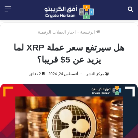
بحث
الق
عن
الرئيسية
»
اخبار العملات الرقمية
هل سيرتفع سعر عملة XRP لما
يزيد عن 5$ قريبا؟
مركز النشر
أغسطس 24, 2024
2 دقائق