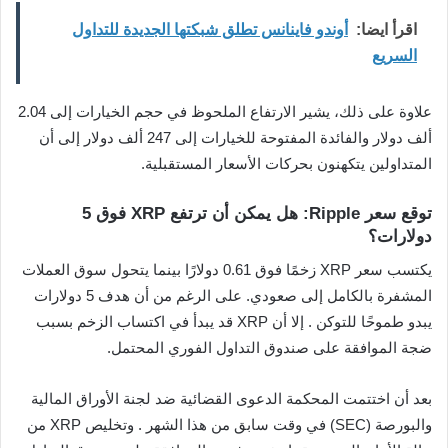
اقرأ ايضا:
أوندو فاينانس تطلق شبكتها الجديدة للتداول
السريع
علاوة على ذلك، يشير الارتفاع الملحوظ في حجم الخيارات إلى 2.04
ألف دولار والفائدة المفتوحة للخيارات إلى 247 ألف دولار إلى أن
المتداولين يتكهنون بحركات الأسعار المستقبلية.
توقع سعر Ripple: هل يمكن أن ترتفع XRP فوق 5
دولارات؟
يكتسب سعر XRP زخمًا فوق 0.61 دولارًا بينما يتحول سوق العملات
المشفرة بالكامل إلى صعودي. على الرغم من أن هدف 5 دولارات
يبدو طموحًا للتوكن . إلا أن XRP قد يبدأ في اكتساب الزخم بسبب
ضجة الموافقة على صندوق التداول الفوري المحتمل.
بعد أن اختتمت المحكمة الدعوى القضائية ضد لجنة الأوراق المالية
والبورصة (SEC) في وقت سابق من هذا الشهر . وتخليص XRP من