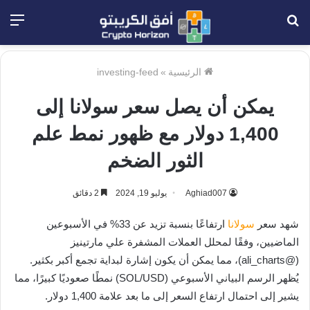
بحث
الق
عن
الرئيسية
»
investing-feed
يمكن أن يصل سعر سولانا إلى
1,400 دولار مع ظهور نمط علم
الثور الضخم
Aghiad007
يوليو 19, 2024
2 دقائق
شهد سعر
سولانا
ارتفاعًا بنسبة تزيد عن 33% في الأسبوعين
الماضيين، وفقًا لمحلل العملات المشفرة علي مارتينيز
(@ali_charts)، مما يمكن أن يكون إشارة لبداية تجمع أكبر بكثير.
يُظهر الرسم البياني الأسبوعي (SOL/USD) نمطًا صعوديًا كبيرًا، مما
يشير إلى احتمال ارتفاع السعر إلى ما بعد علامة 1,400 دولار.