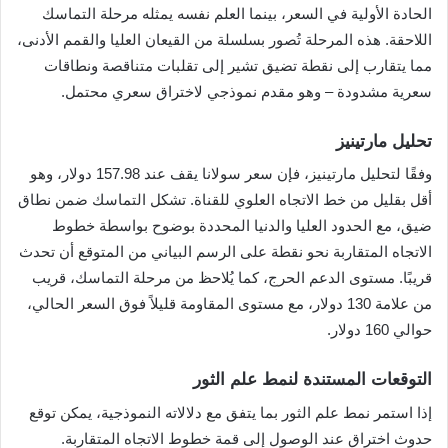
الحادة الأولية في السعر، بينما العلم نفسه يمثله مرحلة التماسك
اللاحقة. هذه المرحلة تُصور بسلسلة من القيعان العليا والقمم الأدنى،
مما يتقارب إلى نقطة تضيق تشير إلى تقلبات متناقصة ونطاقات
سعرية مشدودة – وهو مقدم نموذجي لاختراق سعري محتمل.
تحليل مارتينيز
وفقًا لتحليل مارتينيز، فإن سعر سولانا يقف عند 157.98 دولار، وهو
أقل بقليل من خط الاتجاه العلوي للقناة. تشكل التماسك ضمن نطاق
ضيق، مع الحدود العليا والدنيا المحددة بوضوح بواسطة خطوط
الاتجاه المتقاربة نحو نقطة على الرسم البياني من المتوقع أن تحدث
قريبًا. مستوى الدعم الحرج، كما يُلاحظ من مرحلة التماسك، قريب
من علامة 130 دولار، مع مستوى المقاومة قليلاً فوق السعر الحالي،
حوالي 160 دولار.
التوقعات المستندة لنمط علم الثور
إذا استمر نمط علم الثور بما يتفق مع دلالاته النموذجية، يمكن توقع
حدوث اختراق عند الوصول إلى قمة خطوط الاتجاه المتقاربة.