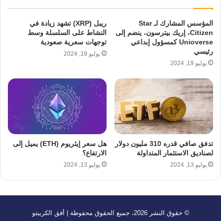
المؤسس المشارك لـ Star
ريبل (XRP) تشهد زيادة في
Citizen، إريك بيترسون، ينضم إلى
النشاط على السلسلة وسط
Unioverse كمسؤول إبداعي
توجهات سعرية صعودية
رئيسي
يوليو 19, 2024
يوليو 19, 2024
تدفق صافي قدره 310 مليون دولار
هل سعر إيثريوم (ETH) يميل إلى
لصناديق الاستثمار المتداولة
الارتفاع؟
يوليو 13, 2024
يوليو 13, 2024
© حقوق النشر 2026، جميع الحقوق محفوظة | أفق الكريبتو