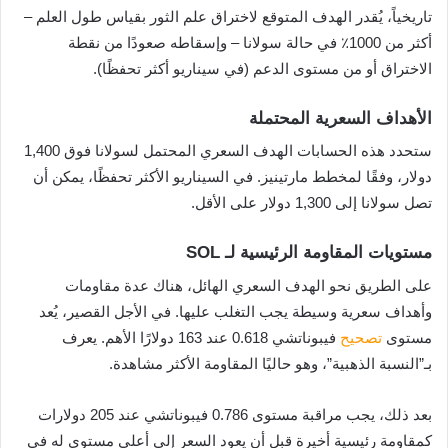
تاريخياً، يُقدر الهدف المتوقع لاختراق علم الثور بقياس طول العلم –
أكثر من 1000٪ في حالة سولانا – وإسقاطه صعودًا من نقطة
الاختراق أو من مستوى الدعم (في سيناريو أكثر تحفظًا).
الأهداف السعرية المحتملة
ستحدد هذه الحسابات الهدف السعري المحتمل لسولانا فوق 1,400
دولار، وفقًا لمخطط مارتينيز. في السيناريو الأكثر تحفظًا، يمكن أن
تصل سولانا إلى 1,300 دولار على الأقل.
مستويات المقاومة الرئيسية لـ SOL
على الطريق نحو الهدف السعري الهائل، هناك عدة مقاومات
وأهداف سعرية وسيطة يجب التغلب عليها. في الأجل القصير، يُعد
مستوى
تصحيح
فيبوناتشي 0.618 عند 163 دولارًا الأهم. يعرف
بـ”النسبة الذهبية”، وهو حاليًا المقاومة الأكثر مشاهدة.
بعد ذلك، يجب مراقبة مستوى 0.786 فيبوناتشي عند 205 دولارات
كمقاومة رئيسية أخيرة قبل أن يعود السعر إلى أعلى مستوى له في