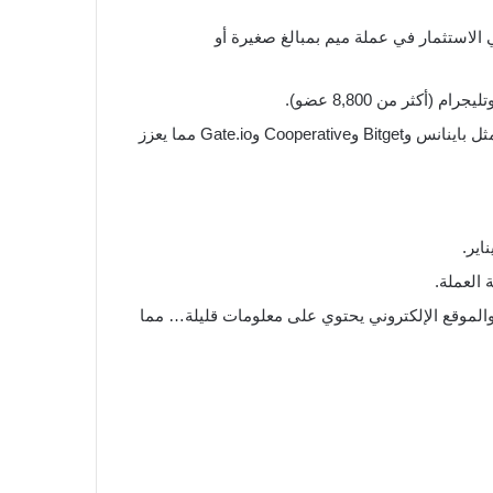
 لأولئك الذين يرغبون في الاستثمار في عملة ميم بمبالغ صغيرة أو
إدراج على منصات تداول ذات سمعة طيبة: يتم إدراج المشروع على بعض من أشهر وأكثر منصات التداول ذات سمعة طيبة مثل باينانس وBitget وCooperative وGate.io مما يعزز
العملة.
 العمل، والموقع الإلكتروني يحتوي على معلومات قليلة… مما