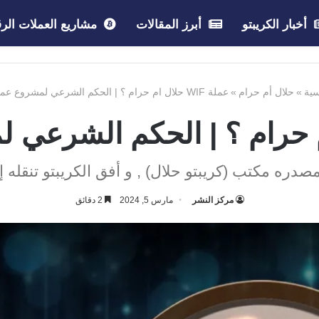
أخبار الكريبتو
أبرز المقالات
مشاريع العملات الرق
سية
»
حلال أم حرام
»
عملة WIF حلال ام حرام ؟ | الحكم الشرعي لمشروع عملة WIF
صدره مكتب (كريبتو حلال) , و أفق الكريبتو تنقله إ
مركز النشر
مارس 5, 2024
2 دقائق