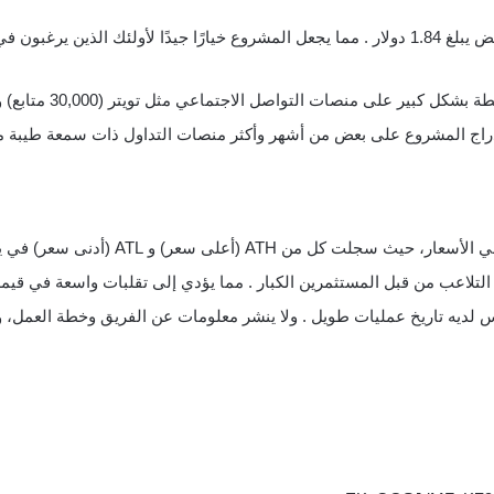
سعر معقول: تتمتع عملة WIF بسعر معاملة منخفض يبلغ 1.84 دولار . مما يجعل المشروع خيارًا جيدًا
ت التواصل الاجتماعي مثل تويتر (30,000 متابع) وتليجرام (أكثر من 8,800 عضو).
 سجلت كل من ATH (أعلى سعر) و ATL (أدنى سعر) في يناير.
تلاعب من قبل المستثمرين الكبار . مما يؤدي إلى تقلبات واسعة في قيمة 
Do هو مشروع جديد، ليس لديه تاريخ عمليات طويل . ولا ينشر معلومات عن الفريق وخطة