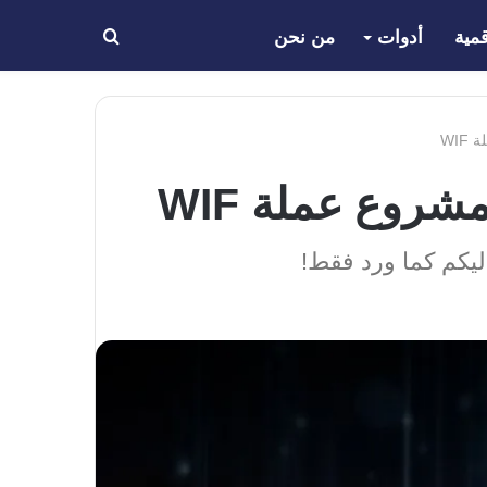
مية
أدوات
من نحن
بحث
عن
ليكم كما ورد فقط!