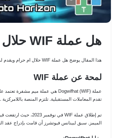
هل عملة WIF حلال ام حرام ؟ وما هو الحكم الشرعي للتعامل بها
هذا المقال يوضح هل عملة WIF حلال ام حرام ويقدم لمحة بسيطة عن آلية عمل مشروعها.
لمحة عن عملة WIF
عملة Dogwifhat (WIF) هي عملة ميم مشفرة تعتمد على سلسلة كتل
تقدم المعاملات المستقبلية. تلتزم المنصة باللامركزي
تم إطلاق عملة WIF في نوفمبر 2023، حيث ارتفعت قيمة المعاملات بنسبة 227٪ بعد شهر واحد. في 24 يناير، تم إدراج Dogwifhat رسميًا على
الميمز. سبق لبينانس فيوتشرز أن قامت بإدراج عقد العملات المستقرة WIFUSDT مع راف