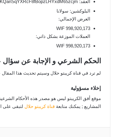
العقد: EKpQGSJtjMFqKZ9KQanSqYXRcF8fBopzLHYxdM65zcjm
البلوكشين: سولانا
العرض الإجمالي:
998,920,173 WIF
العملات الموزعة بشكل ذاتي:
998,920,173 WIF
الحكم الشرعي و الإجابة عن سؤال عملة WIF حلال ام
لم ترد في قناة كريبتو حلال وسيتم تحديث هذا المقال ع
إخلاء مسؤولية
موقع أفق الكريبتو ليس هو مصدر هذه الأحكام الشرعية 
المشاريع ; يمكنك متابعة
قناة كريبتو حلال
لتبقى على اط