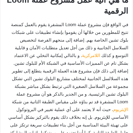
ما هي آلية عمل مشروع عملة Loom
الرقمية
في الواقع فإن مشروع عملة Loom المشفرة يقوم بالعمل كمنصة
تتيح للمطورين من خلالها أن يقوموا بإنشاء تطبيقات على شبكات
بلوك تشين الخاصة بهم. إضافة إلى منحهم الفرصة لتخصيص
السلاسل الجانبية و ذلك من أجل تعديل متطلبات الأمان و قابلية
التوسع و كذلك
اللامركزية
. و بالتالي إمكانية التخلي عن الاعتماد
بشكل تام عن المميزات الأساسية في الشبكة الأم للبلوك تشين.
إضافة إلى ذلك فإن مشروع هذه العملة الرقمية يتطلع إلى تطوير
هذه السلالسل الجانبية لمختلف مشاريع البلوك تشين التي تشكل
مجموعة من السلاسل الصغيرة التي ترتبط بشكل مباشر بشبكة
البلوك تشين الرئيسية. و من الجدير بالذكر هو أن مشروع عملة
Loom المشفرة قد تم بناؤه على مقياس الطبقة الثانية من شبكة
الإيثريوم
. حيث أنه لا يعتمد على أي عملية تغيير في البروتوكول
الأساسي للإيثريوم. بل إنه بخلاف ذلك يقوم بالتركيز بشكل أساسي
على تهيئة البيئة المناسبة من أجل بناء تطبيقات سريعة ترتكز على
حلول الطبقة الثانية. كما أنها تعتمد على بروتوكول إثبات المشاركة