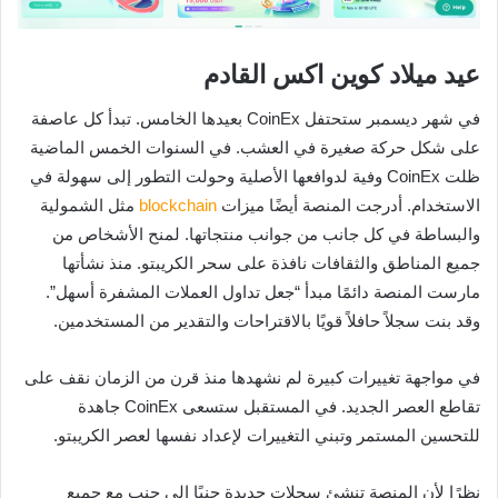
عيد ميلاد كوين اكس القادم
في شهر ديسمبر ستحتفل CoinEx بعيدها الخامس. تبدأ كل عاصفة
على شكل حركة صغيرة في العشب. في السنوات الخمس الماضية
ظلت CoinEx وفية لدوافعها الأصلية وحولت التطور إلى سهولة في
الاستخدام. أدرجت المنصة أيضًا ميزات
blockchain
مثل الشمولية
والبساطة في كل جانب من جوانب منتجاتها. لمنح الأشخاص من
جميع المناطق والثقافات نافذة على سحر الكريبتو. منذ نشأتها
مارست المنصة دائمًا مبدأ “جعل تداول العملات المشفرة أسهل”.
وقد بنت سجلاً حافلاً قويًا بالاقتراحات والتقدير من المستخدمين.
في مواجهة تغييرات كبيرة لم نشهدها منذ قرن من الزمان نقف على
تقاطع العصر الجديد. في المستقبل ستسعى CoinEx جاهدة
للتحسين المستمر وتبني التغييرات لإعداد نفسها لعصر الكريبتو.
نظرًا لأن المنصة تنشئ سجلات جديدة جنبًا إلى جنب مع جميع