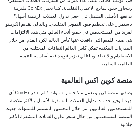
في الوقت الحالي يتبنى عدد متزايد من الشركات العملات المشفرة
ويتجاوز حدود نماذج الأعمال التقليدية. كما تعمل CoinEx ملتزمة
بدافعها الأصلي المتمثل في “جعل تداول العملات الرقمية أسهل”
باستمرار على تحطيم قيود التمويل التقليدي. وبالتالي تقديم الكريبتو
لمزيد من المستخدمين في جميع أنحاء العالم. مثل هذه الالتزامات
هي صدى للقيم التي دافعت عنها كأس العالم لكرة القدم. من خلال
المباريات المكثفة تمكن كأس العالم الثقافات المختلفة من
الاصطدام والالتقاء. وبالتالي تعزيز قوة دافعة أساسية للتنمية
العالمية السلمية.
منصة كوين اكس العالمية
بصفتها منصة كريبتو تعمل منذ خمس سنوات ؛ لم تدخر CoinEx أي
جهد لتوفير خدمات تداول العملات المشفرة الأسهل والأكثر ملاءمة
للمستخدمين العالميين. من خلال التحسين المستمر للمنتجات جذبت
المنصة المستخدمين من خلال سحر تداول العملات المشفرة الأكثر
جاذبية.