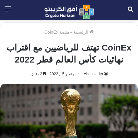
بحث
الق
عن
الرئيسية
»
منصة CoinEx
CoinEx تهتف للرياضيين مع اقتراب
نهائيات كأس العالم قطر 2022
Abdulkader
نوفمبر 15, 2022
2 دقائق