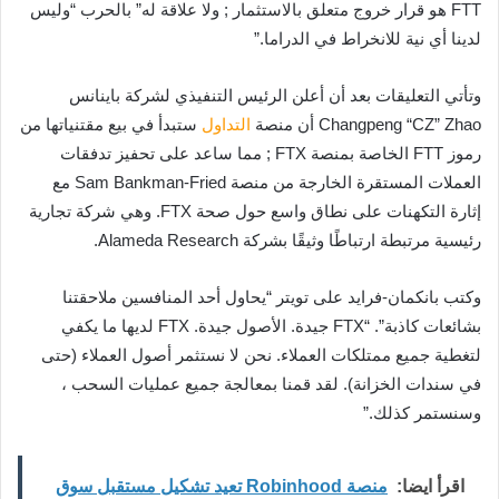
FTT هو قرار خروج متعلق بالاستثمار ; ولا علاقة له” بالحرب “وليس
لدينا أي نية للانخراط في الدراما.”
وتأتي التعليقات بعد أن أعلن الرئيس التنفيذي لشركة باينانس
Changpeng “CZ” Zhao أن منصة
التداول
ستبدأ في بيع مقتنياتها من
رموز FTT الخاصة بمنصة FTX ; مما ساعد على تحفيز تدفقات
العملات المستقرة الخارجة من منصة Sam Bankman-Fried مع
إثارة التكهنات على نطاق واسع حول صحة FTX. وهي شركة تجارية
رئيسية مرتبطة ارتباطًا وثيقًا بشركة Alameda Research.
وكتب بانكمان-فرايد على تويتر “يحاول أحد المنافسين ملاحقتنا
بشائعات كاذبة”. “FTX جيدة. الأصول جيدة. FTX لديها ما يكفي
لتغطية جميع ممتلكات العملاء. نحن لا نستثمر أصول العملاء (حتى
في سندات الخزانة). لقد قمنا بمعالجة جميع عمليات السحب ،
وسنستمر كذلك.”
اقرأ ايضا:
منصة Robinhood تعيد تشكيل مستقبل سوق