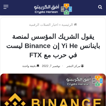
بحث
الق
عن
الرئيسية
»
اخبار العملات الرقمية
يقول الشريك المؤسس لمنصة
باينانس Yi He إن Binance ليست
في حرب مع FTX
مركز النشر
نوفمبر 7, 2022
دقيقة واحدة