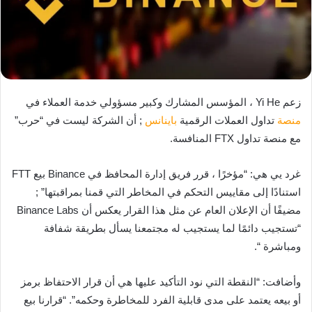
زعم Yi He ، المؤسس المشارك وكبير مسؤولي خدمة العملاء في
منصة
تداول العملات الرقمية
باينانس
; أن الشركة ليست في “حرب”
مع منصة تداول FTX المنافسة.
غرد يي هي: “مؤخرًا ، قرر فريق إدارة المحافظ في Binance بيع FTT
استنادًا إلى مقاييس التحكم في المخاطر التي قمنا بمراقبتها” ;
مضيفًا أن الإعلان العام عن مثل هذا القرار يعكس أن Binance Labs
“تستجيب دائمًا لما يستجيب له مجتمعنا يسأل بطريقة شفافة
ومباشرة “.
وأضافت: “النقطة التي نود التأكيد عليها هي أن قرار الاحتفاظ برمز
أو بيعه يعتمد على مدى قابلية الفرد للمخاطرة وحكمه”. “قرارنا بيع