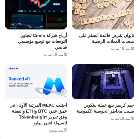
تايوان تفرض قاعدة السفر على
أرباح شركة Circle تتجاوز
منصات العملات الرقمية
التوقعات مع توسع مؤسسي
قياسي
منذ 18 ساعة
منذ 18 ساعة
جيم كريمر يبيع عملة بيتكوين
احتلت MEXC المرتبة الأولى في
بسبب مخاطر الحوسبة الكمومية
عمق عقود BTC وETH والفضة
وفق تقرير TokenInsight
منذ 18 ساعة
للسيولة لشهر يوليو
منذ يومين