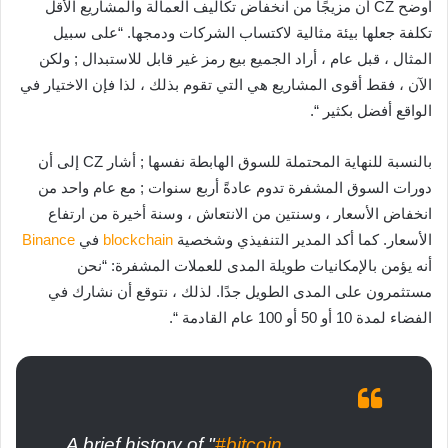
أوضح CZ أن مزيجًا من انخفاض تكاليف العمالة والمشاريع الأقل
تكلفة جعلها بيئة مثالية لاكتساب الشركات ودمجها. “على سبيل
المثال ، قبل عام ، أراد الجميع بيع رمز غير قابل للاستبدال ; ولكن
الآن ، فقط أقوى المشاريع هي التي تقوم بذلك ، لذا فإن الاختيار في
الواقع أفضل بكثير “.
بالنسبة للنهاية المحتملة للسوق الهابطة نفسها ; أشار CZ إلى أن
دورات السوق المشفرة تدوم عادةً أربع سنوات ; مع عام واحد من
انخفاض الأسعار ، وسنتين من الانتعاش ، وسنة أخيرة من ارتفاع
الأسعار. كما أكد المدير التنفيذي وشخصية
blockchain
في
Binance
أنه يؤمن بالإمكانيات طويلة المدى للعملات المشفرة: “نحن
مستثمرون على المدى الطويل جدًا. لذلك ، نتوقع أن نشارك في
الفضاء لمدة 10 أو 50 أو 100 عام القادمة “.
A brief history of "
#bitcoin