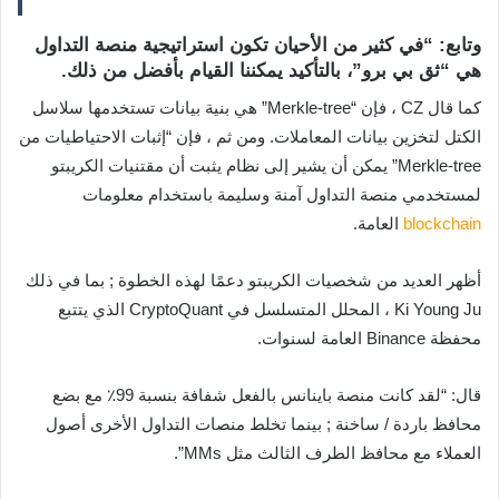
وتابع: “في كثير من الأحيان تكون استراتيجية منصة التداول
هي “ثق بي برو”، بالتأكيد يمكننا القيام بأفضل من ذلك.
كما قال CZ ، فإن “Merkle-tree” هي بنية بيانات تستخدمها سلاسل
الكتل لتخزين بيانات المعاملات. ومن ثم ، فإن “إثبات الاحتياطيات من
Merkle-tree” يمكن أن يشير إلى نظام يثبت أن مقتنيات الكريبتو
لمستخدمي منصة التداول آمنة وسليمة باستخدام معلومات
blockchain
العامة.
أظهر العديد من شخصيات الكريبتو دعمًا لهذه الخطوة ; بما في ذلك
Ki Young Ju ، المحلل المتسلسل في CryptoQuant الذي يتتبع
محفظة Binance العامة لسنوات.
قال: “لقد كانت منصة باينانس بالفعل شفافة بنسبة 99٪ مع بضع
محافظ باردة / ساخنة ; بينما تخلط منصات التداول الأخرى أصول
العملاء مع محافظ الطرف الثالث مثل MMs”.