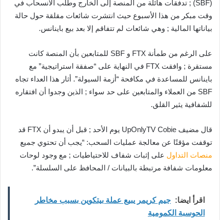
(SBF) ; تدفقات هائلة من المنصة إلى الخارج وطلب الانسحاب في
وقت مبكر من هذا الأسبوع حيث انتشرت شائعات مقلقة حول حالة
بياناتها المالية ; وهي شائعات لم تتفاقم إلا بعد بيع باينانس.
على الرغم من طمأنة FTX و SBF للمتابعين بأن المنصة كانت
مستقرة ; وافقت FTX في النهاية على “صفقة استراتيجية” مع
باينانس للمساعدة في مكافحة “أزمة السيولة”. أثار هذا العداء تجاه
SBF من العملاء والمتابعين على حد سواء ; الذين وجدوا أن افتقاره
للشفافية يثير القلق.
قال مضيف UpOnlyTV Cobie يوم الأحد ; قبل أن يبدو أن FTX قد
توقفت مؤقتًا عن معالجة عمليات السحب: “يجب أن تحتوي جميع
منصات
التداول
على إثبات شفاف للاحتياطيات ; مع وجود لوحات
معلومات شفافة مرتبطة بالبيانات / المحافظ على السلسلة”.
اقرأ ايضا:
جيم كريمر يبيع عملة بيتكوين بسبب مخاطر
الحوسبة الكمومية