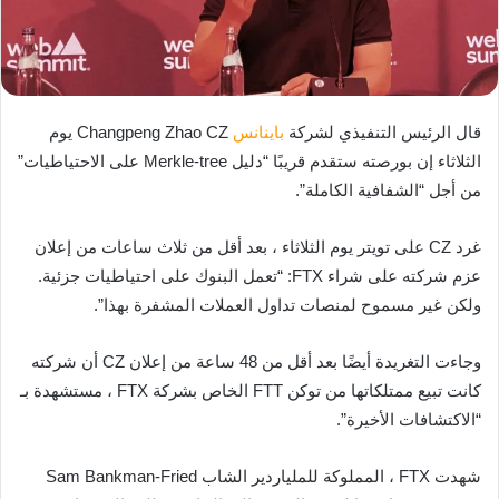
قال الرئيس التنفيذي لشركة
باينانس
Changpeng Zhao CZ يوم
الثلاثاء إن بورصته ستقدم قريبًا “دليل Merkle-tree على الاحتياطيات”
من أجل “الشفافية الكاملة”.
غرد CZ على تويتر يوم الثلاثاء ، بعد أقل من ثلاث ساعات من إعلان
عزم شركته على شراء FTX: “تعمل البنوك على احتياطيات جزئية.
ولكن غير مسموح لمنصات تداول العملات المشفرة بهذا”.
وجاءت التغريدة أيضًا بعد أقل من 48 ساعة من إعلان CZ أن شركته
كانت تبيع ممتلكاتها من توكن FTT الخاص بشركة FTX ، مستشهدة بـ
“الاكتشافات الأخيرة”.
شهدت FTX ، المملوكة للملياردير الشاب Sam Bankman-Fried