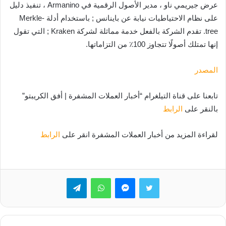
عرض جيريمي ناو ، مدير الأصول الرقمية في Armanino ، تنفيذ دليل
على نظام الاحتياطيات نيابة عن باينانس ; باستخدام أدلة Merkle-
tree. تقدم الشركة بالفعل خدمة مماثلة لشركة Kraken ; التي تقول
إنها تمتلك أصولًا تتجاوز 100٪ من التزاماتها.
المصدر
تابعنا على قناة التيلغرام “أخبار العملات المشفرة | أفق الكريبتو”
بالنقر على
الرابط
لقراءة المزيد من أخبار العملات المشفرة انقر على
الرابط
تويتر
ماسنجر
واتساب
تيلقرام