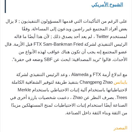
الشيوخ الأمريكي
على الرغم من التأكيدات التي قدمها المسؤولون التنفيذيون ; لا يزال
بعض أفراد المجتمع غير راضين ويدعون إلى المساءلة. وفقًا
لمستخدم Twitter ، لم يعد أحد يصدق ذلك ; لأن هذا أيضًا ما قاله
الرئيس التنفيذي لشركة FTX Sam-Bankman Fried قبل الأزمة. قال
عضو المجتمع إنه يجب أن تكون هناك عواقب لهذه الأنواع من
الأحداث. قالوا “تريد المصداقية: ابحث عن SBF وضعه في حفرة”.
مع اندلاع أزمة FTX و Alameda ، وعد الرئيس التنفيذي لشركة
باينانس
Changpeng Zhao بتنفيذ طريقة لتوفير الشفافية الكاملة
لاحتياطياتها باستخدام آلية إثبات الاحتياطي باستخدام Merkle
Trees. بصرف النظر عن Zhao ، دعمت شخصيات بارزة أخرى في
الصناعة أيضًا استخدام إثبات الاحتياطيات لمنح المستهلكين مزيدًا
من الثقة وبناء الثقة داخل الصناعة.
المصدر