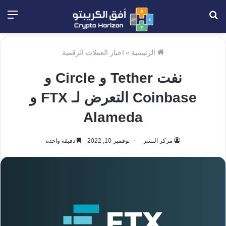
بحث
الق
عن
الرئيسية
»
اخبار العملات الرقمية
نفت Tether و Circle و
Coinbase التعرض لـ FTX و
Alameda
مركز النشر
نوفمبر 10, 2022
دقيقة واحدة