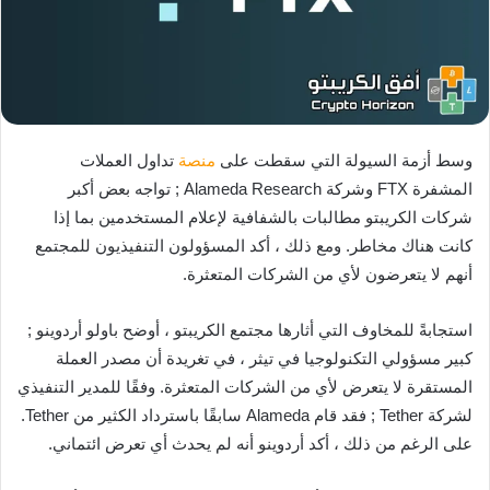
وسط أزمة السيولة التي سقطت على
منصة
تداول العملات
المشفرة FTX وشركة Alameda Research ; تواجه بعض أكبر
شركات الكريبتو مطالبات بالشفافية لإعلام المستخدمين بما إذا
كانت هناك مخاطر. ومع ذلك ، أكد المسؤولون التنفيذيون للمجتمع
أنهم لا يتعرضون لأي من الشركات المتعثرة.
استجابةً للمخاوف التي أثارها مجتمع الكريبتو ، أوضح باولو أردوينو ;
كبير مسؤولي التكنولوجيا في تيثر ، في تغريدة أن مصدر العملة
المستقرة لا يتعرض لأي من الشركات المتعثرة. وفقًا للمدير التنفيذي
لشركة Tether ; فقد قام Alameda سابقًا باسترداد الكثير من Tether.
على الرغم من ذلك ، أكد أردوينو أنه لم يحدث أي تعرض ائتماني.