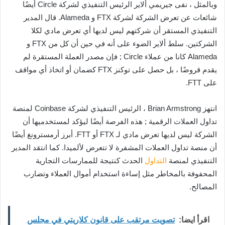
وبالمثل ، نفى جيريمي ألاير الرئيس التنفيذي لشركة Circle أيضًا
شائعات عن تعرض الشركة لشركة FTX و Alameda. قال المدير
التنفيذي المستقر أن شركتهم ليس لديها أي تعرض مادي لكلا
الشركتين. سلط ألاير الضوء على أنه في حين أن كل من FTX و
Alameda كانا من عملاء Circle ; فإن مصدر العملة المستقرة لم
يقدم قروضًا ، بل حصل على توكنز FTX كضمان أو اتخاذ أي مواقف
على FTT.
انتهز Brian Armstrong ، الرئيس التنفيذي لشركة Coinbase لمنصة
تداول العملات الرقمية ; هذه الفرصة أيضًا ليؤكد لمستخدميها أن
الشركة ليس لديها تعرض مادي لـ FTX أو FTT. أبرز أرمسترونغ أيضًا
أن منصة تداول العملات المشفرة لا تتعرض لألميدا. كما انتقد المدير
التنفيذي لمنصة
التداول
الحدث كنتيجة للممارسات التجارية
المحفوفة بالمخاطر مثل إساءة استخدام أموال العملاء وتضارب
المصالح.
اقرأ ايضا:
تصويت مرتقب على قانون كلاريتي في مجلس