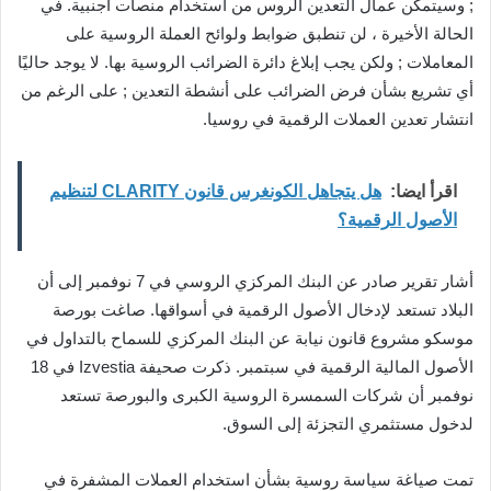
; وسيتمكن عمال التعدين الروس من استخدام منصات أجنبية. في
الحالة الأخيرة ، لن تنطبق ضوابط ولوائح العملة الروسية على
المعاملات ; ولكن يجب إبلاغ دائرة الضرائب الروسية بها. لا يوجد حاليًا
أي تشريع بشأن فرض الضرائب على أنشطة التعدين ; على الرغم من
انتشار تعدين العملات الرقمية في روسيا.
اقرأ ايضا:
هل يتجاهل الكونغرس قانون CLARITY لتنظيم
الأصول الرقمية؟
أشار تقرير صادر عن البنك المركزي الروسي في 7 نوفمبر إلى أن
البلاد تستعد لإدخال الأصول الرقمية في أسواقها. صاغت بورصة
موسكو مشروع قانون نيابة عن البنك المركزي للسماح بالتداول في
الأصول المالية الرقمية في سبتمبر. ذكرت صحيفة Izvestia في 18
نوفمبر أن شركات السمسرة الروسية الكبرى والبورصة تستعد
لدخول مستثمري التجزئة إلى السوق.
تمت صياغة سياسة روسية بشأن استخدام العملات المشفرة في