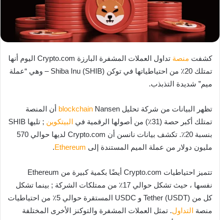
كشفت
منصة
تداول العملات المشفرة البارزة Crypto.com اليوم أنها
تمتلك 20٪ من احتياطياتها في توكن Shiba Inu (SHIB) – وهي “عملة
ميم” شديدة التذبذب.
تظهر البيانات من شركة تحليل
blockchain
Nansen أن المنصة
تمتلك أكبر حصة (31٪) من أصولها الرقمية في
البيتكوين
; تليها SHIB
بنسبة 20٪. تكشف بيانات نانسن أن Crypto.com لديها حوالي 570
مليون دولار من عملة الميم المستندة إلى
Ethereum
.
تتميز احتياطيات Crypto.com أيضًا بكمية كبيرة من Ethereum
نفسها ، حيث تشكل حوالي 17٪ من ممتلكات الشركة ; بينما تشكل
كل من Tether (USDT) و USDC المستقرة حوالي 5٪ من احتياطيات
منصة
التداول
. تمثل العملات المشفرة والتوكنز الأخرى المختلفة