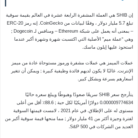
إن SHIB هي العملة المشفرة الرابعة عشرة في العالم بقيمة سوقية
تبلغ 5.7 مليار دولار ، وفقًا لبيانات من CoinGecko. إنه رمز ERC-20
– بمعنى أنه يعمل على شبكة Ethereum – ومنافس لـ Dogecoin ;
وهي “عملة ميم” الأصلية التي اكتسبت شهرة وشهرة أكبر عندما
استحوذ عليها إيلون ماسك.
عملات الميمز هي عملات مشفرة ورموز مستوحاة عادة من ميمز
الإنترنت. غالبًا لا يكون لديهم فائدة وظيفية كبيرة ; ويمكن أن تتغير
أسعارهم بسرعة وبشكل كبير.
يتأرجح سعر SHIB سريعًا صعودًا وهبوطًا ويبلغ سعره حاليًا
0.000009774634 دولارًا أمريكيًا لكل حبة ; 88.6٪ أقل من أعلى
مستوى له على الإطلاق. في عام 2021 ، لامست قيمتها السوقية
لفترة وجيزة أكثر من 41 مليار دولار ; مما منحها قيمة سوقية أكبر من
العديد من الشركات في S&P 500.