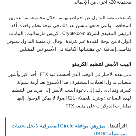
مجتمعة 20٪ أخرى من الإجمالي.
كشفت منصة التداول عن احتياطياتها من خلال مجموعة من عناوين
المحافظ ; والتي جمعها نانسن بعد ذلك في لوحة تحكم واحدة. أكد
الرئيس التنفيذي لشركة Crypto.com ، كريس مارساليك ; البيانات
الواردة من لوحة القيادة عبر تغريدة ، وقال إن منصة التداول ستوفر
تفاصيل إضافية عن مقتنياتها الكاملة في الأسبوعين المقبلين.
البيت الأبيض لتنظيم الكريبتو
تأتي هذه الأخبار في الوقت الذي أفلست فيه FTX ; أحد أكبر وأشهر
منصات تداول العملات المشفرة ، هذا الأسبوع بعد أزمة سيولة
كبيرة. وقد أدى ذلك إلى دعوة البيت الأبيض إلى مزيد من التنظيم
لهذه الصناعة ; ويترك للعملاء حاليًا أصولًا لا يمكن الوصول إليها
بمليارات الدولارات على منصة FTX.
اقرأ ايضا:
ميزوهو: موافقة Circle المصرفية لا تحل تحديات
نمو عملة USDC