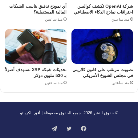
شركة OpenAI تكشف كواليس
أي نموذج تدقيق يناسب الشبكات
اختراقات نماذج الذكاء الاصطناعي
المالية المستقبلية؟
منذ ساعتين
منذ ساعتين
تصويت مرتقب على قانون كلاريتي
تحديثات شبكة XRP تستهدف أصولاً
في مجلس الشيوخ الأمريكي
بـ 530 مليون دولار
منذ ساعتين
منذ ساعتين
© حقوق النشر 2026، جميع الحقوق محفوظة | أفق الكريبتو
فيسبوك
تويتر
تيلقرام