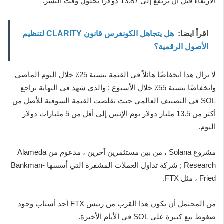
الأربعاء قبل أن يرتفع إلى 13.87 دولارًا بحلول وقت النشر.
اقرأ ايضا:
هل يتجاهل الكونغرس قانون CLARITY لتنظيم
الأصول الرقمية؟
لا يزال هذا انخفاضًا هائلاً في القيمة بنسبة 25٪ خلال اليوم الماضي
وانخفاضًا بنسبة 55٪ خلال الأسبوع ; والذي شهد في النهاية تراجع
SOL في التصنيف العالمي حيث تقلصت القيمة السوقية للأصل من
أكثر من 13.5 مليار دولار يوم الإثنين إلى أقل من 5 مليارات دولار
اليوم.
مشروع Solana ، من بين مستثمرين آخرين ، مدعوم من Alameda
Research ; شركة تداول العملات المشفرة التي أسسها Bankman-
Fried ، مثل FTX.
من المحتمل أن يكون هذا القرب من رئيس FTX أحد أسباب وجود
ضغوط بيع كبيرة على SOL في الأيام الأخيرة.