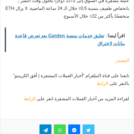
عملة مشفرة في السوق إلى 1272 دولارًا بحلول وقت النشر ;
بانخفاض طفيف بنسبة 0.5٪ خلال الـ 24 ساعة الماضية. لا يزال ETH
منخفضًا بأكثر من 22٪ خلال الأسبوع.
اقرأ ايضا:
تعليق خدمات منصة Garden بعد تعرض قاعدة
بيانات لاختراق
المصدر
تابعنا على قناة التيلغرام “أخبار العملات المشفرة | أفق الكريبتو”
بالنقر على
الرابط
لقراءة المزيد من أخبار العملات المشفرة انقر على
الرابط
تويتر
ماسنجر
واتساب
تيلقرام