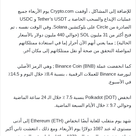
للإضافة إلى المشاكل ، أوقفت Crypto.com يوم الأربعاء جميع
عمليات الإيداع والسحب الخاصة بـ Tether’s USDT و USDC
الصادرة من Circle على بلوكتشين Solana. وفي الوقت نفسه ، تم
فتح أكثر من 31 مليون SOL (حوالي 440 مليون دولار بالأسعار
الحالية) ; مما يعني أنهم الآن أحرار إما في استعادة ممتلكاتهم
لمواصلة التحقق من صحة أو نقل ممتلكاتهم إلى مكان آخر.
كما انخفضت عملة Binance Coin (BNB) ; وهي الرمز الأصلي
لبورصة Binance للعملات الرقمية ، بنسبة 8.4٪ خلال اليوم و 14.5٪
في الأسبوع.
انخفض Polkadot (DOT) بنسبة 7.5 ٪ خلال الـ 24 ساعة الماضية
وحوالي 9.7 ٪ خلال الأيام السبعة الماضية.
شهد يوم متقلب للغاية أيضًا انخفاض Ethereum (ETH) إلى أدنى
مستوى له عند 1087 دولارًا يوم الأربعاء. ومع ذلك ، انتعشت ثاني أكبر