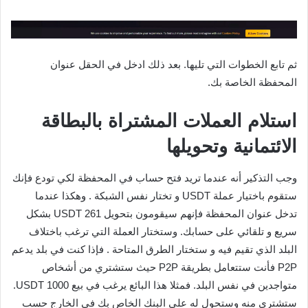
ثم تابع الخطوات التي تليها. بعد ذلك ادخل في الحقل عنوان
المحفظة الخاصة بك.
استلام العملات المشتراة بالبطاقة
الائتمانية وتحويلها
وجب التذكير أنه عندما تريد فتح حساب في المحفظة لكي تودع فإنك
ستقوم باختيار عملة USDT و تختار نفس الشبكة . وهكذا عندما
تدخل عنوان المحفظة فإنهم سيقومون بتحويل 261 USDT بشكل
سريع و تلقائي على حسابك. وستختار العملة التي ترغب باختلاف
البلد الذي تقيم فيه و ستختار الطرق المتاحة . فإذا كنت في بلد يدعم
P2P فأنت ستتعامل بطريقة P2P حيث ستشتري من أشخاص
متواجدين في نفس البلد. فمثلا هذا البائع يرغب في بيع 1000 USDT.
ستشتري منه وستحول له على البنك الخاص بك في الخارج حسب