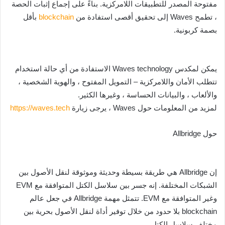
مفتوحة المصدر للتطبيقات اللامركزية. بناءً على إجماع إثبات الحصة
، تطمح Waves إلى تحقيق أقصى استفادة من
blockchain
بأقل
بصمة كربونية.
يمكن لمكدس Waves technology الاستفادة من أي حالة استخدام
تتطلب الأمان واللامركزية – التمويل المفتوح ، والهوية الشخصية ،
والألعاب ، والبيانات الحساسة ، وغيرها الكثير.
لمزيد من المعلومات حول Waves ، يرجى زيارة
https://waves.tech
حول Allbridge
إن Allbridge هي طريقة بسيطة وحديثة وموثوقة لنقل الأصول بين
الشبكات المختلفة. إنه جسر بين سلاسل الكتل المتوافقة مع EVM
وغير المتوافقة مع EVM. تتمثل مهمة Allbridge في جعل عالم
blockchain بلا حدود من خلال توفير أداة لنقل الأصول بحرية بين
مختلف سلاسل الكتل.