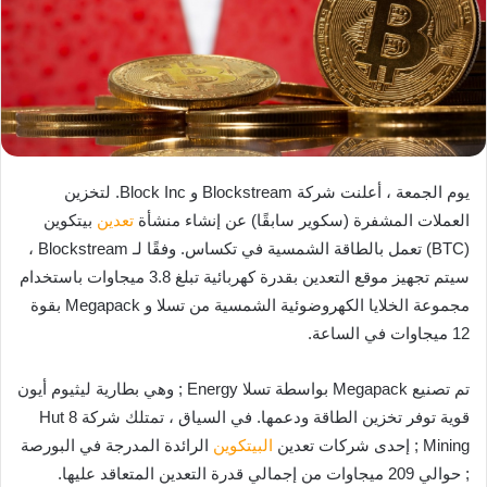
يوم الجمعة ، أعلنت شركة Blockstream و Block Inc. لتخزين
العملات المشفرة (سكوير سابقًا) عن إنشاء منشأة
تعدين
بيتكوين
(BTC) تعمل بالطاقة الشمسية في تكساس. وفقًا لـ Blockstream ،
سيتم تجهيز موقع التعدين بقدرة كهربائية تبلغ 3.8 ميجاوات باستخدام
مجموعة الخلايا الكهروضوئية الشمسية من تسلا و Megapack بقوة
12 ميجاوات في الساعة.
تم تصنيع Megapack بواسطة تسلا Energy ; وهي بطارية ليثيوم أيون
قوية توفر تخزين الطاقة ودعمها. في السياق ، تمتلك شركة Hut 8
Mining ; إحدى شركات تعدين
البيتكوين
الرائدة المدرجة في البورصة
; حوالي 209 ميجاوات من إجمالي قدرة التعدين المتعاقد عليها.