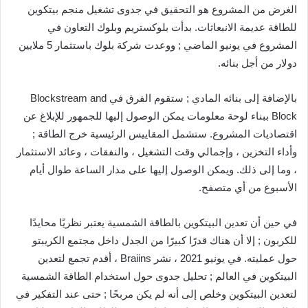
الغرض من المشروع هو التحقيق في جدوى تشغيل منجم بيتكوين
للطاقة عديمة الانبعاثات. بدأت بلوكستريم وبلوك التعاون في
المشروع في يونيو الماضي ; ووعدت شركة بلوك باستثمار 5 ملايين
دولار من أجل بنائه.
بالإضافة إلى بنائه المادي ; ستقوم الفرق في Blockstream and
Block ببناء لوحة معلومات يمكن الوصول إليها للجمهور للإبلاغ عن
اقتصاديات المشروع. ستشمل المقاييس الرئيسية خرج الطاقة ;
وأداء التخزين ، وإجمالي وقت التشغيل ، والنفقات ، وعائد الاستثمار
، وما إلى ذلك. ويمكن الوصول إليها على مدار الساعة طوال أيام
الأسبوع من أي متصفح.
في حين أن تعدين البيتكوين بالطاقة الشمسية يعتبر نظريًا محايدًا
للكربون ; إلا أن هناك قدرًا كبيرًا من الجدل داخل مجتمع الكريبتو
حول عمليته. في يونيو 2021 ، نشر Braiins ، أقدم تجمع لتعدين
البيتكوين في العالم ; تحليل جدوى حول استخدام الطاقة الشمسية
لتعدين البيتكوين وخلص إلى أنه لم يكن مربحًا ; حتى عند التفكير في