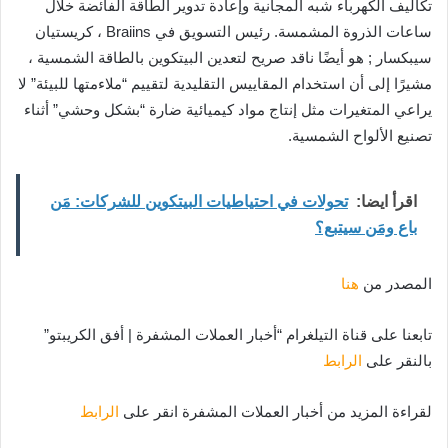
تكاليف الكهرباء شبه المجانية وإعادة تدوير الطاقة الفائضة خلال
ساعات الذروة المشمسة. رئيس التسويق في Braiins ، كريستيان
سيبكسار ; هو أيضًا ناقد صريح لتعدين البيتكوين بالطاقة الشمسية ،
مشيرًا إلى أن استخدام المقاييس التقليدية لتقييم “ملاءمتها للبيئة” لا
يراعي المتغيرات مثل إنتاج مواد كيميائية ضارة “بشكل وحشي” أثناء
تصنيع الألواح الشمسية.
اقرأ ايضا:
تحولات في احتياطيات البيتكوين للشركات: مَن
باع ومَن سيتبع؟
المصدر من
هنا
تابعنا على قناة التيلغرام “أخبار العملات المشفرة | أفق الكريبتو”
بالنقر على
الرابط
لقراءة المزيد من أخبار العملات المشفرة انقر على
الرابط