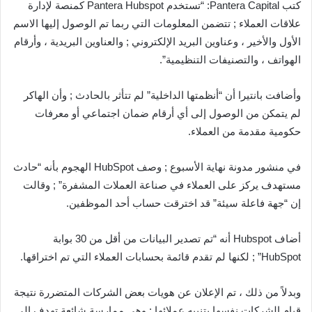
كتب Pantera Capital: “تستخدم Pantera Hubspot كمنصة لإدارة
علاقات العملاء ; تتضمن المعلومات التي ربما تم الوصول إليها الاسم
الأول والأخير ، وعناوين البريد الإلكتروني ; والعناوين البريدية ، وأرقام
الهواتف ، والتصنيفات التنظيمية”.
وأضافت بانتيرا أن “أنظمتها الداخلية” لم تتأثر بالحادث ; وأن الهاكر
لم يتمكن من الوصول إلى أي أرقام ضمان اجتماعي أو معرفات
حكومية مقدمة من العملاء.
في منشور مدونة نهاية الأسبوع ; وصف HubSpot الهجوم بأنه “حادث
مستهدف يركز على العملاء في صناعة العملات المشفرة” ; وقالت
إن “جهة فاعلة سيئة” قد اخترقت حساب أحد الموظفين.
أضاف Hubspot أنه “تم تصدير البيانات من أقل من 30 بوابة
HubSpot” ; لكنها لم تقدم قائمة بحسابات العملاء التي تم اختراقها.
وبدلاً من ذلك ، تم الإعلان عن هويات بعض الشركات المتضررة نتيجة
قيام الشركات نفسها بتنبيه عملائها ; وهي ممارسة شائعة تهدف إلى