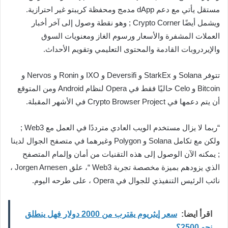
مستقل يأتي مع دعم dApp مدمج ومحفظة كريبتو غير احترازية.
ويشمل أيضًا Crypto Corner ; وهو نقطة وصول إلى آخر أخبار
العملات المشفرة والأسعار ورسوم الغاز ومعنويات السوق
والإيردروبات القادمة والمحتوى التعليمي وتقويم الأحداث.
تتوفر Solana و StarkEx و Deversifi و IXO و Ronin و Nervos و
Bitcoin و Celo حاليًا فقط في Opera لنظام Android ومن المتوقع
أن يتم دعمها في Crypto Browser Project في الأشهر المقبلة.
“ربما لا يزال مستخدم الويب العادي مترددًا في العمل مع Web3 ;
ولكن مع تكامل Solana و Polygon وغيرهما في متصفح الجوال لدينا
; يمكنه الآن الوصول إلى هذه التقنيات من أمان وإلمام المتصفح
الذي يزودهم بميزة مخصصة تجربة Web3 “، علق Jorgen Arnesen ،
نائب الرئيس التنفيذي للجوال في Opera ، على طرحه اليوم.
اقرأ ايضا:
سعر إيثريوم يقترب من 2000 دولار فهل ينطلق
نحو 2500؟