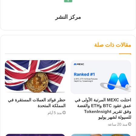
مركز النشر
مقالات ذات صلة
احتلت MEXC المرتبة الأولى في
حظر فوائد العملات المستقرة في
عمق عقود BTC وETH والفضة
المملكة المتحدة
وفق تقرير TokenInsight
منذ 5 أيام
للسيولة لشهر يوليو
منذ 20 ساعة