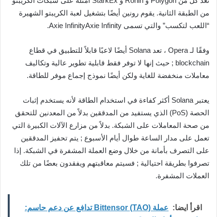
تعد كل من Polygon و Ronin و StarkEx أمثلة على شبكات الكريبتو
من الطبقة الثانية. يقوم رونين أيضًا بتشغيل لعبة الكريبتو الشهيرة
“اللعب لتكسب” والتي تسمى Axie InfinityAxie Infinity.
وفقًا لـ Opera ، تعد Solana أيضًا لاعبًا قابلاً للتطبيق في قطاع
blockchain ; حيث إنها لا توفر فقط قابلية تطوير عالية وتكاليف
معاملات منخفضة للغاية ولكن أيضًا نموذج إجماع موفر للطاقة.
يعتبر Solana أكثر كفاءة في استخدام الطاقة لأنه يستخدم إثبات
الحصة (PoS) الذي يستفيد من المدققين بدلاً من المعدنين للتحقق
من صحة المعاملات على الشبكة. بدلاً من مزارع الآلات الكبيرة التي
تعمل على مدار الساعة طوال أيام الأسبوع ; يتم تحفيز المدققين
على التصرف بأمانة من خلال وضع العملة المشفرة في الشبكة. إذا
تصرفوا بطريقة احتيالية ; فسيتم معاقبتهم ويفقدون بعضًا من تلك
العملات المشفرة.
اقرأ ايضا:
عملة Bittensor (TAO) تدافع عن دعم حاسم: