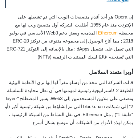
إن Opera هو أحد أقدم متصفحات الويب التي تم تشغيلها على
الإنترنت منذ عام 1995. أطلقت الشركة أول متصفح ويب لها مع
محفظة
Ethereum
المدمجة وبعض دعم Web3 الأساسي في يوليو
2018 ; مما أتاح الوصول إلى مجموعة متنوعة من توكنز ERC-20
التي تعمل على تشغيل dApps ; مثل بالإضافة إلى التوكنز ERC-721
التي تُستخدم غالبًا لسك المقتنيات الرقمية (NFTs)
أوبرا متعدد السلاسل
قالت الشركة التي تتخذ من أوسلو مقراً لها إنها ترى الأنظمة البيئية
للطبقة 2 كاستراتيجية رئيسية لمهمتها في أن تظل محايدة للسلسلة
وتضفي على ملايين المستخدمين إلى Web3. يشير المصطلح “layer-
2” إلى شبكات blockchain التي تم إنشاؤها من شبكة رئيسية أكبر (أو
“طبقة 1”) ; مثل Ethereum. في نقل النشاط من الشبكة الرئيسية ،
يمكن لهذه الأنواع من الشبكات أن تتوسع بشكل أسرع.