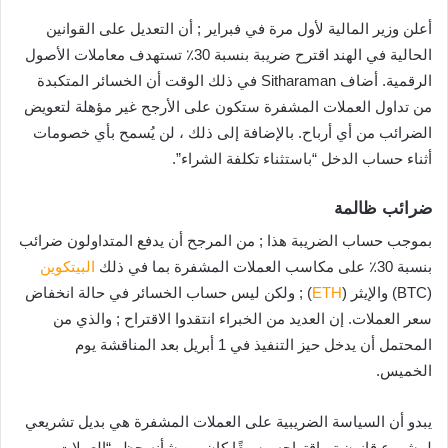
أعلن وزير المالية لأول مرة في فبراير ; أن التعديل على القوانين
الحالية في الهند اقترح ضريبة بنسبة 30٪ تستهدف معاملات الأصول
الرقمية. أضاف Sitharaman في ذلك الوقت أن الخسائر المتكبدة
من تداول العملات المشفرة ستكون على الأرجح غير مؤهلة لتعويض
الضرائب من أي أرباح. بالإضافة إلى ذلك ، لن يُسمح بأي خصومات
أثناء حساب الدخل “باستثناء تكلفة الشراء”.
ضرائب ظالمة
بموجب حساب الضريبة هذا ; من المرجح أن يدفع المتداولون ضرائب
بنسبة 30٪ على مكاسب العملات المشفرة بما في ذلك
البيتكوين
(BTC) والإيثر (
ETH
) ; ولكن ليس حساب الخسائر في حالة انخفاض
سعر العملات. إن العديد من الخبراء انتقدوا الاقتراح ; والذي من
المحتمل أن يدخل حيز التنفيذ في 1 أبريل بعد المناقشة يوم
الخميس.
يبدو أن السياسة الضريبية على العملات المشفرة هي بديل تشريعي
لمشروع قانون تم اقتراحه مسبقًا كان من شأنه حظر “العملات