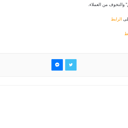
على
الرابط
بط
تويتر
ماسنجر