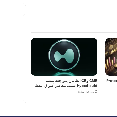
ة ترقية Protocol 23
CME وICE تطالبان بمراجعة منصة
Hyperliquid بسبب مخاطر أسواق النفط
منذ 13 ساعة