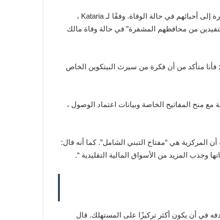
سلط جيتو كاتاريا ، الرئيس التنفيذي لشركة Digital Financial Exchange (DIFX) ; الضوء على أهمية طريقة لتمرير العملة المشفرة إلى أحبائهم في حالة الوفاة. وفقًا لـ Kataria ،
الأصدقاء ليكونوا مستفيدين من محافظهم المشفرة” في حالة وفاة مالك
; فأنا متأكد من أن فكرة من سيرث البيتكوين الخاص
 التشكيك فيها. بالمقارنة مع منح المفاتيح الخاصة وبيانات اعتماد الوصول ،
أن المركزية هي “مفتاح التبني الشامل”. كما أنه قال:
ا وجذب المزيد من الأسواق المالية التقليدية “.
لبرنامج كطريقة للتبادل لتحقيق هدفه في أن يكون أكثر تركيزًا على المستهلك. قال