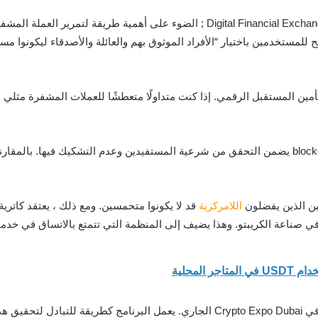
DIF برنامج ترشيح قائم على blockchain يسمح للمستخدمين باختيار “الأفراد الموثوق بهم والعائلة و
أمين المستقبل الرقمي. إذا كنت متداولًا متعطشًا للعملات المشفرة مثلي 
قال الرئيس التنفيذي أيضًا أن النظام القائم على blockchain يضمن التحقق من شرعية المستفيدين وعدم
لين الذين يفضلون
اللامركزية
قد لا يكونوا متحمسين. ومع ذلك ، يعتقد كاترية 
في صناعة الكريبتو. وهذا يضيف إلى المنظمة التي تتمتع بالاتساق في خدماته
كشفت DIFX عن الميزة إلى جانب هوية شركة جديدة في Crypto Expo Dubai الجاري. يعمل ا