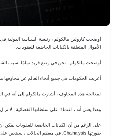
أوضحت كارولين مالكولم ، رئيسة السياسة الدولية في Chainalysis ; فإن الطبيعة الشفافة لتكنولوجي
الأموال المتعلقة بالكيانات الخاضعة للعقوبات.
أوضحت مالكولم: “نحن في وضع فريد تمامًا بسبب الشفاف
أعربت الحكومات في جميع أنحاء العالم عن مخاوفها من
لمعالجة هذه المخاوف ، أشارت مالكولم إلى أنه في ال
وهذا يعني أنه ، اعتمادًا على سلطاتها القضائية ; لا تزال
طورتها Chainalysis. في معظم الحالات ، سيتعين على هذه الكيانات الاعتماد على نقطة خروج مركزية لسحب الأموال.