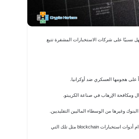
 نسبيًا على شركات الاستخبارات المشفرة تتبع
 على هجومها العسكري ضد أوكرانيا.
ل ومكافحة الإرهاب في صناعة الكريبتو.
وك وغيرها من الوسطاء الماليين التقليديين.
على الرغم من أن الكيانات الخاضعة للعقوبات يمكن أن تنقل الأموال إلى محافظ خاصة ; يمكن تتبع هذه الحركات بسهولة باستخدام أدوات استخبارات blockchain مثل تلك التي