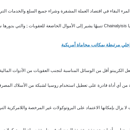
المرء البقاء في اقتصاد العملة المشفرة وشراء جميع السلع والخدمات التي
وال.
ن بيئة كريبتو blockchain أكثر انسيابية من أي أداة قادرة على تعطيل استخدام روسيا لشبكة من 
لا يزال بإمكانها الاعتماد على البروتوكولات غير المرخصة واللامركزية ا
ى تطوير أدوات جديدة ; وخفيفة الوزن لتوفير طريقة سهلة للبروتوكولات 