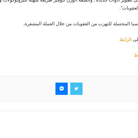
عقوبات”.
على
الرابط
بط
تويتر
ماسنجر