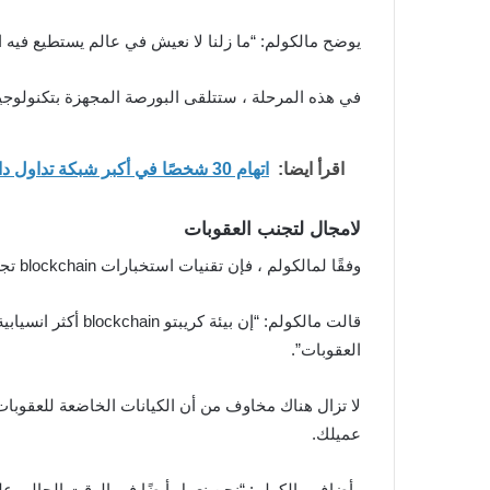
يوضح مالكولم: “ما زلنا لا نعيش في عالم يستطيع فيه 
في هذه المرحلة ، ستتلقى البورصة المجهزة بتكنولوجيا Chainalyisis تنبيهًا يشير إلى الأموال الخاضعة للعقوبات ; والتي بدورها ستسمح للمنصة بتجميد تلك الأم
اقرأ ايضا:
اتهام 30 شخصًا في أكبر شبكة تداول داخلي مرتبطة بمكاتب محاماة أمريكية
لامجال لتجنب العقوبات
وفقًا لمالكولم ، فإن تقنيات استخبارات blockchain تجعل الكريبتو أقل من الوسائل المناسبة لتجنب العقوبات من الأدوات المالية التقليدية.
قالت مالكولم: “إ
العقوبات”.
لا تزال هناك مخاوف من أن الكيانات الخاضعة للعقوبات 
عميلك.
وأضاف مالكولم: “نحن نعمل أيضًا في الوقت الحالي عل